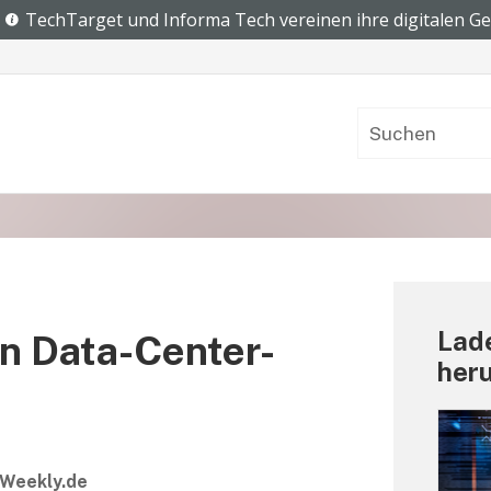
Lade
en Data-Center-
her
Weekly.de