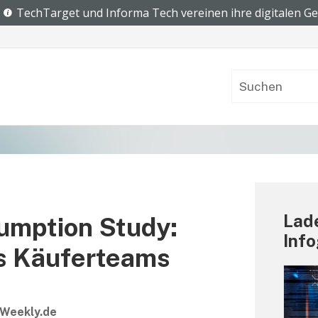
Lade
umption Study:
Info
s Käuferteams
Weekly.de