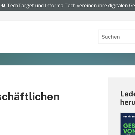
Lade
chäftlichen
her