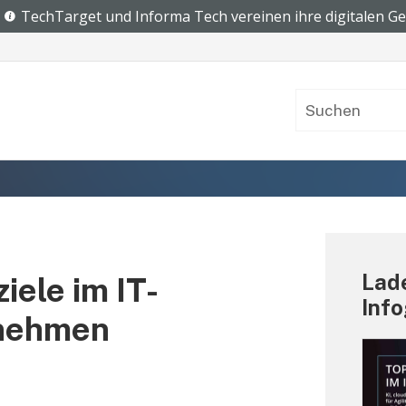
Lade
iele im IT-
Info
rnehmen