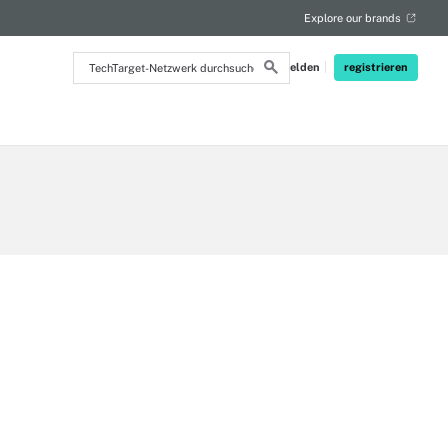
Explore our brands
TechTarget-
Anmelden
registrieren
Netzwerk
durchsuchen