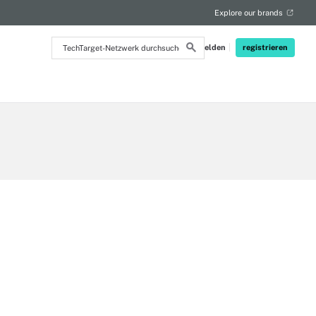
Explore our brands
TechTarget-
Anmelden
registrieren
Netzwerk
durchsuchen