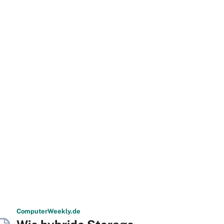
Computer
Weekly
.de