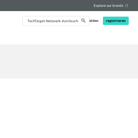
Explore our brands
TechTarget-
Anmelden
registrieren
Netzwerk
durchsuchen