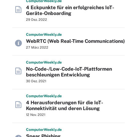
Computer
Weekly
.de
4 Eckpunkte für ein erfolgreiches IoT-
Geräte-Onboarding
29 Dez. 2022
Computer
Weekly
.de
WebRTC (Web Real-Time Communications)
27 März 2022
Computer
Weekly
.de
No-Code-/Low-Code-IoT-Plattformen
beschleunigen Entwicklung
30 Dez. 2021
Computer
Weekly
.de
4 Herausforderungen für die IoT-
Konnektivität und deren Lösung
12 Nov. 2021
Computer
Weekly
.de
Spear Phishing