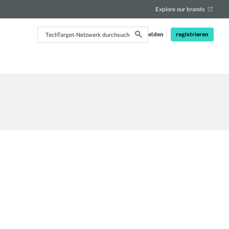
Explore our brands
TechTarget-
Anmelden
registrieren
Netzwerk
durchsuchen