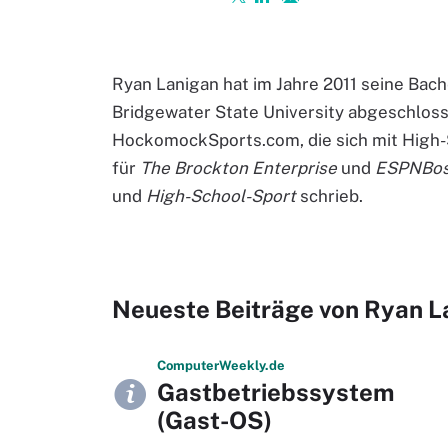
Ryan Lanigan hat im Jahre 2011 seine Bac
Bridgewater State University abgeschloss
HockomockSports.com, die sich mit High-S
für
The Brockton Enterprise
und
ESPNBos
und
High-School-Sport
schrieb.
Neueste Beiträge von Ryan L
Computer
Weekly
.de
Gastbetriebssystem
(Gast-OS)