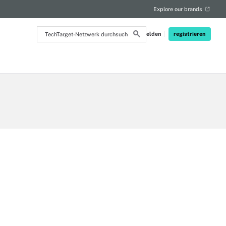
Explore our brands
TechTarget-
Anmelden
registrieren
Netzwerk
durchsuchen