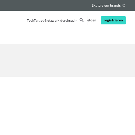
Explore our brands
TechTarget-
Anmelden
registrieren
Netzwerk
durchsuchen