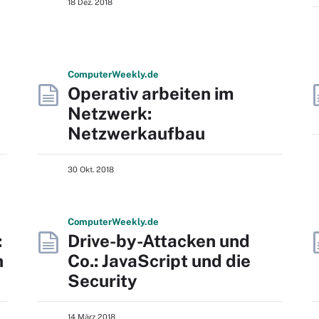
18 Dez. 2018
Computer
Weekly
.de
Operativ arbeiten im
Netzwerk:
Netzwerkaufbau
30 Okt. 2018
Computer
Weekly
.de
:
Drive-by-Attacken und
h
Co.: JavaScript und die
Security
14 März 2018