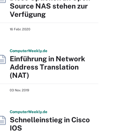
Source NAS stehen zur
Verfügung
16 Febr. 2020
Computer
Weekly
.de
Einführung in Network
Address Translation
(NAT)
03 Nov. 2019
Computer
Weekly
.de
Schnelleinstieg in Cisco
IOS