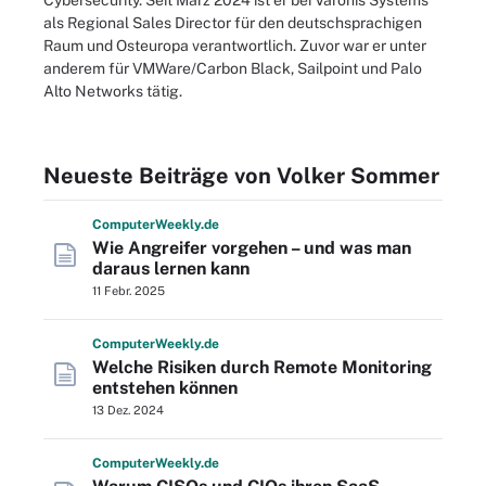
Cybersecurity. Seit März 2024 ist er bei Varonis Systems
als Regional Sales Director für den deutschsprachigen
Raum und Osteuropa verantwortlich. Zuvor war er unter
anderem für VMWare/Carbon Black, Sailpoint und Palo
Alto Networks tätig.
Neueste Beiträge von Volker Sommer
Computer
Weekly
.de
Wie Angreifer vorgehen – und was man
daraus lernen kann
11 Febr. 2025
Computer
Weekly
.de
Welche Risiken durch Remote Monitoring
entstehen können
13 Dez. 2024
Computer
Weekly
.de