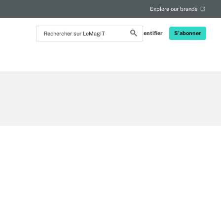
Explore our brands
Rechercher
S'identifier
S'abonner
sur
LeMagIT