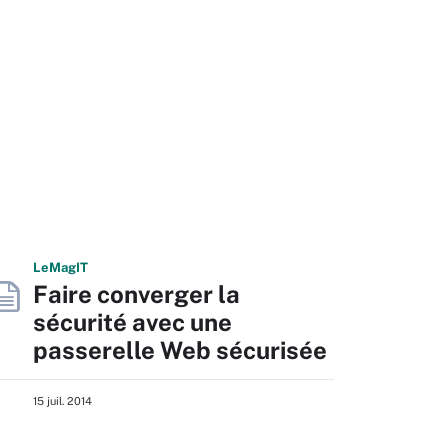
L
e
M
ag
IT
Faire converger la
sécurité avec une
passerelle Web sécurisée
15 juil. 2014