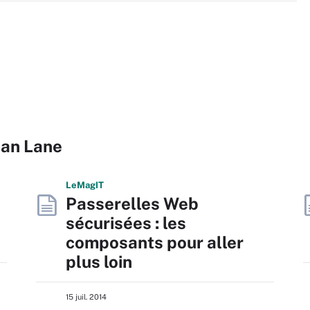
ian Lane
L
e
M
ag
IT
e
Passerelles Web
sécurisées : les
composants pour aller
plus loin
15 juil. 2014