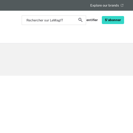
Explore our brands
Rechercher
S'identifier
S'abonner
sur
LeMagIT