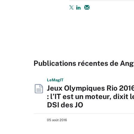
Publications récentes de Ang
L
e
M
ag
IT
Jeux Olympiques Rio 201
: l’IT est un moteur, dixit l
DSI des JO
05 août 2016