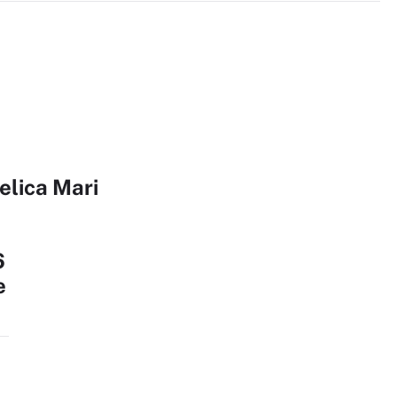
elica Mari
6
e