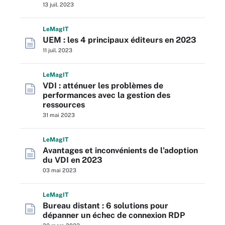
13 juil. 2023
L
e
M
ag
IT
UEM : les 4 principaux éditeurs en 2023
11 juil. 2023
L
e
M
ag
IT
VDI : atténuer les problèmes de
performances avec la gestion des
ressources
31 mai 2023
L
e
M
ag
IT
Avantages et inconvénients de l’adoption
du VDI en 2023
03 mai 2023
L
e
M
ag
IT
Bureau distant : 6 solutions pour
dépanner un échec de connexion RDP