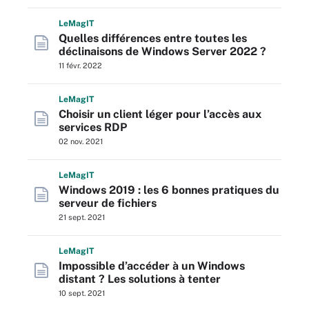
L
e
M
ag
IT
Quelles différences entre toutes les
déclinaisons de Windows Server 2022 ?
11 févr. 2022
L
e
M
ag
IT
Choisir un client léger pour l’accès aux
services RDP
02 nov. 2021
L
e
M
ag
IT
Windows 2019 : les 6 bonnes pratiques du
serveur de fichiers
21 sept. 2021
L
e
M
ag
IT
Impossible d’accéder à un Windows
distant ? Les solutions à tenter
10 sept. 2021