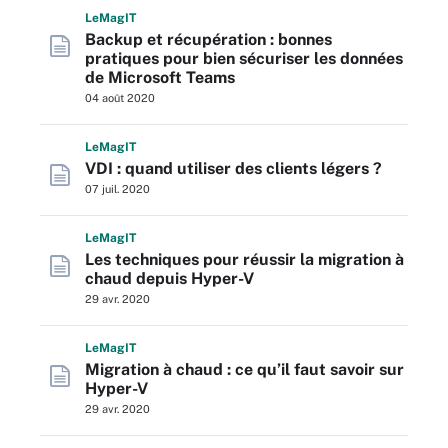
L
e
M
ag
IT
Backup et récupération : bonnes
pratiques pour bien sécuriser les données
de Microsoft Teams
04 août 2020
L
e
M
ag
IT
VDI : quand utiliser des clients légers ?
07 juil. 2020
L
e
M
ag
IT
Les techniques pour réussir la migration à
chaud depuis Hyper-V
29 avr. 2020
L
e
M
ag
IT
Migration à chaud : ce qu’il faut savoir sur
Hyper-V
29 avr. 2020