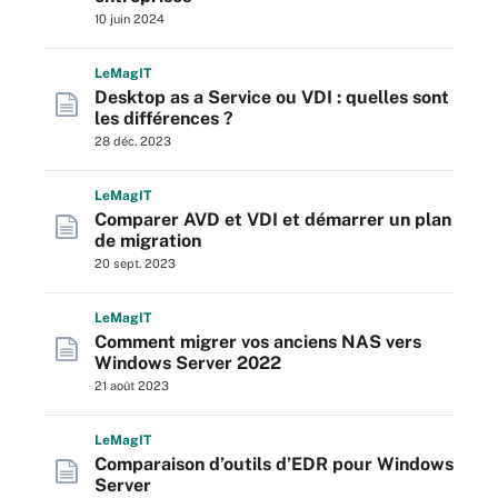
10 juin 2024
L
e
M
ag
IT
Desktop as a Service ou VDI : quelles sont
les différences ?
28 déc. 2023
L
e
M
ag
IT
Comparer AVD et VDI et démarrer un plan
de migration
20 sept. 2023
L
e
M
ag
IT
Comment migrer vos anciens NAS vers
Windows Server 2022
21 août 2023
L
e
M
ag
IT
Comparaison d’outils d’EDR pour Windows
Server