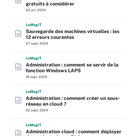
gratuits à considérer
02 oct. 2024
L
e
M
ag
IT
Sauvegarde des machines virtuelles : les
12 erreurs courantes
27 sept. 2024
L
e
M
ag
IT
Administration : comment se servir de la
fonction Windows LAPS
18 sept. 2024
L
e
M
ag
IT
Administration : comment créer un sous-
réseau en cloud ?
02 sept. 2024
L
e
M
ag
IT
Administration cloud : comment déployer