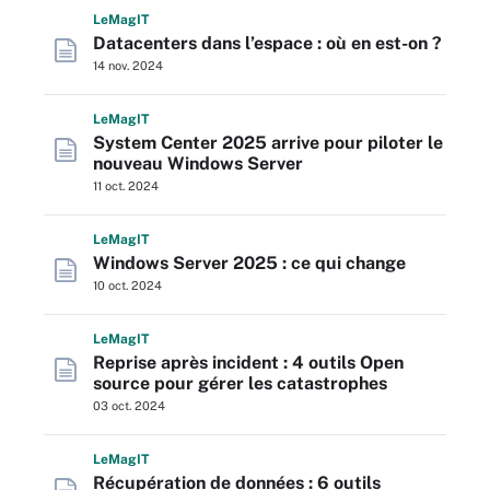
L
e
M
ag
IT
Datacenters dans l’espace : où en est-on ?
14 nov. 2024
L
e
M
ag
IT
System Center 2025 arrive pour piloter le
nouveau Windows Server
11 oct. 2024
L
e
M
ag
IT
Windows Server 2025 : ce qui change
10 oct. 2024
L
e
M
ag
IT
Reprise après incident : 4 outils Open
source pour gérer les catastrophes
03 oct. 2024
L
e
M
ag
IT
Récupération de données : 6 outils