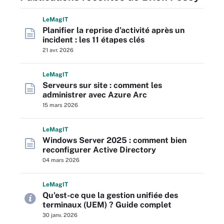
L
e
M
ag
IT
Planifier la reprise d’activité après un
incident : les 11 étapes clés
21 avr. 2026
L
e
M
ag
IT
Serveurs sur site : comment les
administrer avec Azure Arc
15 mars 2026
L
e
M
ag
IT
Windows Server 2025 : comment bien
reconfigurer Active Directory
04 mars 2026
L
e
M
ag
IT
Qu'est-ce que la gestion unifiée des
terminaux (UEM) ? Guide complet
30 janv. 2026