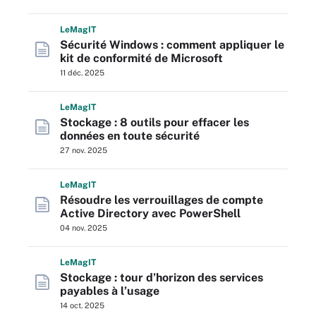
L
e
M
ag
IT
Sécurité Windows : comment appliquer le
kit de conformité de Microsoft
11 déc. 2025
L
e
M
ag
IT
Stockage : 8 outils pour effacer les
données en toute sécurité
27 nov. 2025
L
e
M
ag
IT
Résoudre les verrouillages de compte
Active Directory avec PowerShell
04 nov. 2025
L
e
M
ag
IT
Stockage : tour d’horizon des services
payables à l’usage
14 oct. 2025