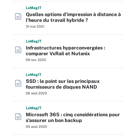
L
e
M
ag
IT
Quelles options d’impression à distance à
l’heure du travail hybride ?
31 mai 2021
L
e
M
ag
IT
Infrastructures hyperconvergées :
comparer VxRail et Nutanix
09 nov. 2020
L
e
M
ag
IT
SSD : le point sur les principaux
fournisseurs de disques NAND
06 août 2020
L
e
M
ag
IT
Microsoft 365 : cinq considérations pour
s’assurer un bon backup
05 août 2020