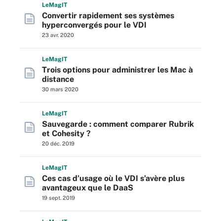
L
e
M
ag
IT
Convertir rapidement ses systèmes
hyperconvergés pour le VDI
23 avr. 2020
L
e
M
ag
IT
Trois options pour administrer les Mac à
distance
30 mars 2020
L
e
M
ag
IT
Sauvegarde : comment comparer Rubrik
et Cohesity ?
20 déc. 2019
L
e
M
ag
IT
Ces cas d’usage où le VDI s’avère plus
avantageux que le DaaS
19 sept. 2019