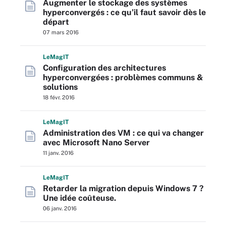
Augmenter le stockage des systèmes
hyperconvergés : ce qu’il faut savoir dès le
départ
07 mars 2016
L
e
M
ag
IT
Configuration des architectures
hyperconvergées : problèmes communs &
solutions
18 févr. 2016
L
e
M
ag
IT
Administration des VM : ce qui va changer
avec Microsoft Nano Server
11 janv. 2016
L
e
M
ag
IT
Retarder la migration depuis Windows 7 ?
Une idée coûteuse.
06 janv. 2016