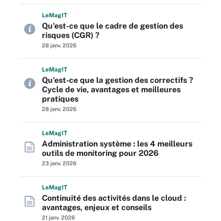
L
e
M
ag
IT
Qu'est-ce que le cadre de gestion des
risques (CGR) ?
28 janv. 2026
L
e
M
ag
IT
Qu'est-ce que la gestion des correctifs ?
Cycle de vie, avantages et meilleures
pratiques
28 janv. 2026
L
e
M
ag
IT
Administration système : les 4 meilleurs
outils de monitoring pour 2026
23 janv. 2026
L
e
M
ag
IT
Continuité des activités dans le cloud :
avantages, enjeux et conseils
21 janv. 2026