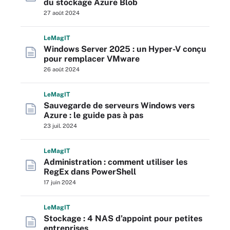
du stockage Azure Blob
27 août 2024
L
e
M
ag
IT
Windows Server 2025 : un Hyper-V conçu
pour remplacer VMware
26 août 2024
L
e
M
ag
IT
Sauvegarde de serveurs Windows vers
Azure : le guide pas à pas
23 juil. 2024
L
e
M
ag
IT
Administration : comment utiliser les
RegEx dans PowerShell
17 juin 2024
L
e
M
ag
IT
Stockage : 4 NAS d’appoint pour petites
entreprises