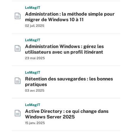
L
e
M
ag
IT
Administration : la méthode simple pour
migrer de Windows 10 à 11
02 juil. 2025
L
e
M
ag
IT
Administration Windows : gérez les
utilisateurs avec un profil itinérant
23 mai 2025
L
e
M
ag
IT
Rétention des sauvegardes : les bonnes
pratiques
03 avr. 2025
L
e
M
ag
IT
Active Directory : ce qui change dans
Windows Server 2025
15 janv. 2025