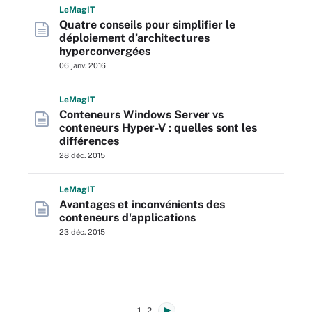
L
e
M
ag
IT
Quatre conseils pour simplifier le
déploiement d’architectures
hyperconvergées
06 janv. 2016
L
e
M
ag
IT
Conteneurs Windows Server vs
conteneurs Hyper-V : quelles sont les
différences
28 déc. 2015
L
e
M
ag
IT
Avantages et inconvénients des
conteneurs d'applications
23 déc. 2015
1
2