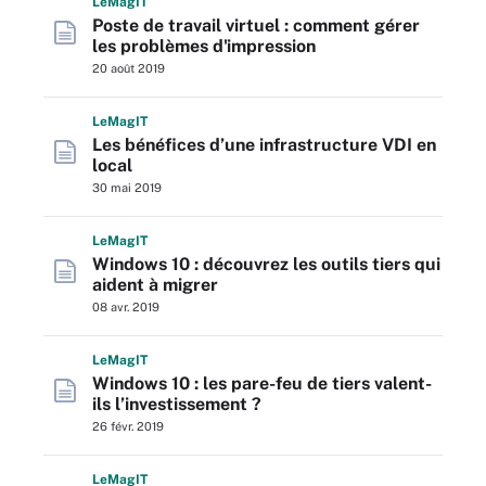
L
e
M
ag
IT
Poste de travail virtuel : comment gérer
les problèmes d'impression
20 août 2019
L
e
M
ag
IT
Les bénéfices d’une infrastructure VDI en
local
30 mai 2019
L
e
M
ag
IT
Windows 10 : découvrez les outils tiers qui
aident à migrer
08 avr. 2019
L
e
M
ag
IT
Windows 10 : les pare-feu de tiers valent-
ils l’investissement ?
26 févr. 2019
L
e
M
ag
IT