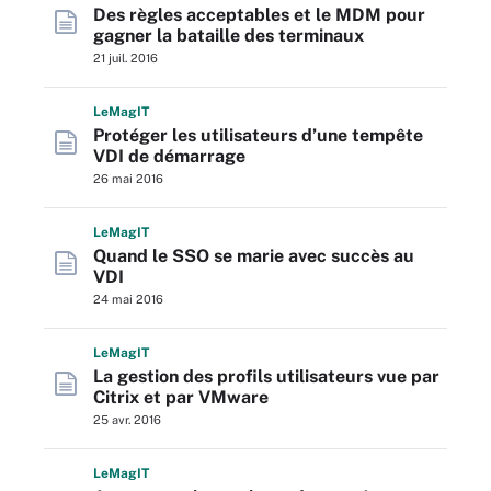
Des règles acceptables et le MDM pour
gagner la bataille des terminaux
21 juil. 2016
L
e
M
ag
IT
Protéger les utilisateurs d’une tempête
VDI de démarrage
26 mai 2016
L
e
M
ag
IT
Quand le SSO se marie avec succès au
VDI
24 mai 2016
L
e
M
ag
IT
La gestion des profils utilisateurs vue par
Citrix et par VMware
25 avr. 2016
L
e
M
ag
IT