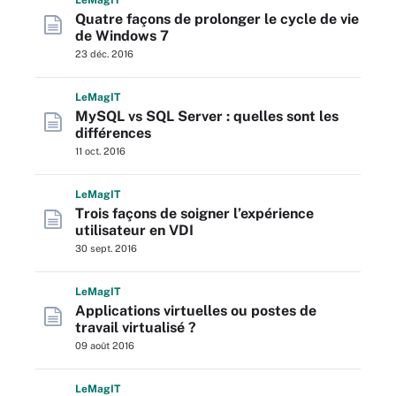
L
e
M
ag
IT
Quatre façons de prolonger le cycle de vie
de Windows 7
23 déc. 2016
L
e
M
ag
IT
MySQL vs SQL Server : quelles sont les
différences
11 oct. 2016
L
e
M
ag
IT
Trois façons de soigner l’expérience
utilisateur en VDI
30 sept. 2016
L
e
M
ag
IT
Applications virtuelles ou postes de
travail virtualisé ?
09 août 2016
L
e
M
ag
IT