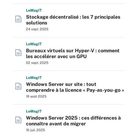
L
e
M
ag
IT
Stockage décentralisé : les 7 principales
solutions
24 sept. 2025
L
e
M
ag
IT
Bureaux virtuels sur Hyper-V : comment
les accélérer avec un GPU
02 sept. 2025
L
e
M
ag
IT
Windows Server sur site : tout
comprendre à la licence « Pay-as-you-go »
19 août 2025
L
e
M
ag
IT
Windows Server 2025 : ces différences à
connaître avant de migrer
10 juil. 2025