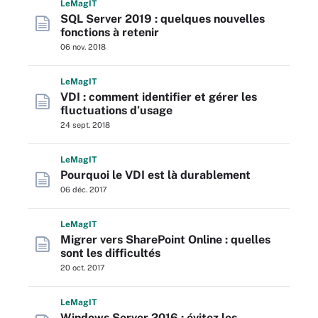
L
e
M
ag
IT
SQL Server 2019 : quelques nouvelles
fonctions à retenir
06 nov. 2018
L
e
M
ag
IT
VDI : comment identifier et gérer les
fluctuations d’usage
24 sept. 2018
L
e
M
ag
IT
Pourquoi le VDI est là durablement
06 déc. 2017
L
e
M
ag
IT
Migrer vers SharePoint Online : quelles
sont les difficultés
20 oct. 2017
L
e
M
ag
IT
Windows Server 2016 : évitez les