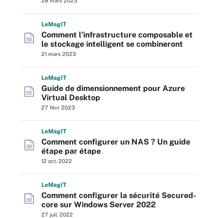
28 mars 2023
L
e
M
ag
IT
Comment l’infrastructure composable et
le stockage intelligent se combineront
21 mars 2023
L
e
M
ag
IT
Guide de dimensionnement pour Azure
Virtual Desktop
27 févr. 2023
L
e
M
ag
IT
Comment configurer un NAS ? Un guide
étape par étape
12 oct. 2022
L
e
M
ag
IT
Comment configurer la sécurité Secured-
core sur Windows Server 2022
27 juil. 2022