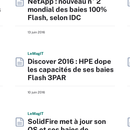
NetApp : nouveau n° 2
s
mondial des baies 100%
Flash, selon IDC
13 juin 2016
L
e
M
ag
IT
Discover 2016 : HPE dope
les capacités de ses baies
Flash 3PAR
10 juin 2016
L
e
M
ag
IT
SolidFire met à jour son
OS et ses baies de