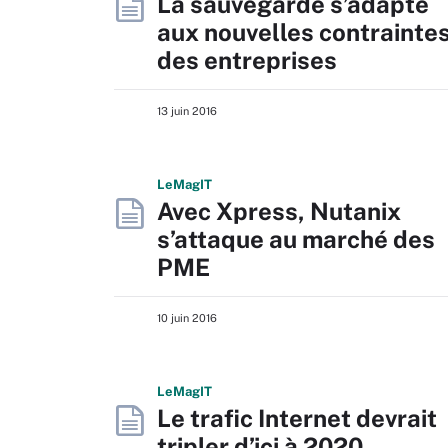
La sauvegarde s’adapte
aux nouvelles contrainte
des entreprises
13 juin 2016
L
e
M
ag
IT
Avec Xpress, Nutanix
s’attaque au marché des
PME
10 juin 2016
L
e
M
ag
IT
Le trafic Internet devrait
tripler d’ici à 2020