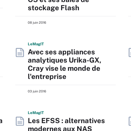
stockage Flash
08 juin 2016
L
e
M
ag
IT
Avec ses appliances
analytiques Urika-GX,
Cray vise le monde de
l'entreprise
03 juin 2016
L
e
M
ag
IT
a
Les EFSS : alternatives
modernes aux NAS