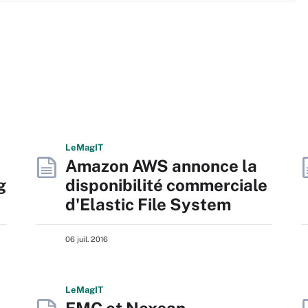
L
e
M
ag
IT
Amazon AWS annonce la
g
disponibilité commerciale
d'Elastic File System
06 juil. 2016
L
e
M
ag
IT