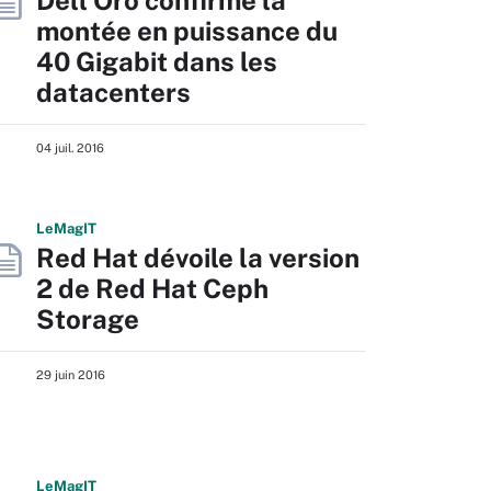
Dell'Oro confirme la
montée en puissance du
40 Gigabit dans les
datacenters
04 juil. 2016
L
e
M
ag
IT
Red Hat dévoile la version
2 de Red Hat Ceph
Storage
29 juin 2016
L
e
M
ag
IT