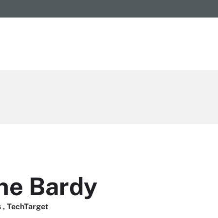
he Bardy
 , TechTarget