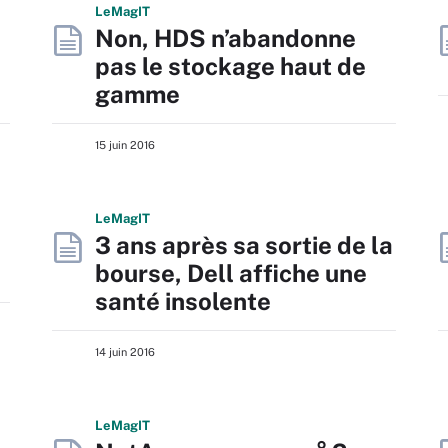
L
e
M
ag
IT
Non, HDS n’abandonne
pas le stockage haut de
gamme
15 juin 2016
L
e
M
ag
IT
3 ans après sa sortie de la
bourse, Dell affiche une
santé insolente
14 juin 2016
L
e
M
ag
IT