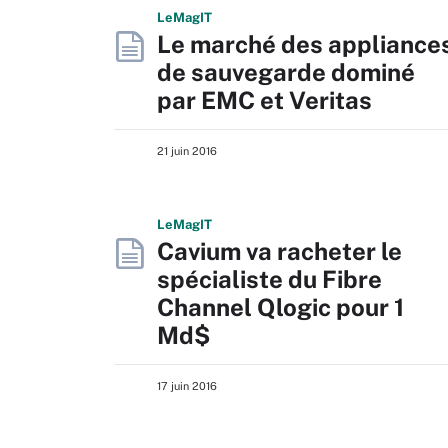
L
e
M
ag
IT
Le marché des appliance
de sauvegarde dominé
par EMC et Veritas
21 juin 2016
L
e
M
ag
IT
Cavium va racheter le
spécialiste du Fibre
Channel Qlogic pour 1
Md$
17 juin 2016