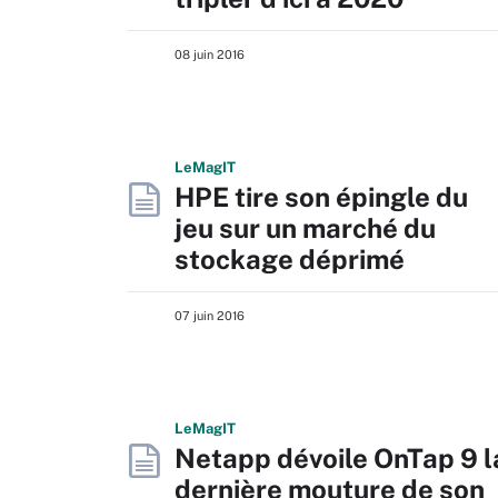
08 juin 2016
L
e
M
ag
IT
HPE tire son épingle du
jeu sur un marché du
stockage déprimé
07 juin 2016
L
e
M
ag
IT
Netapp dévoile OnTap 9 l
dernière mouture de son