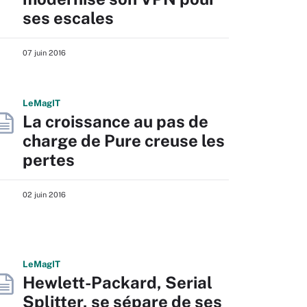
ses escales
07 juin 2016
L
e
M
ag
IT
La croissance au pas de
charge de Pure creuse les
pertes
02 juin 2016
L
e
M
ag
IT
Hewlett-Packard, Serial
Splitter, se sépare de ses