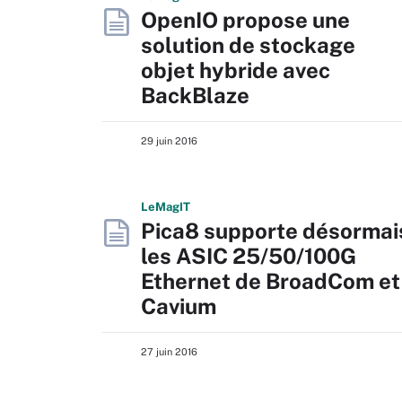
OpenIO propose une
solution de stockage
objet hybride avec
BackBlaze
29 juin 2016
L
e
M
ag
IT
Pica8 supporte désormai
les ASIC 25/50/100G
Ethernet de BroadCom et
Cavium
27 juin 2016