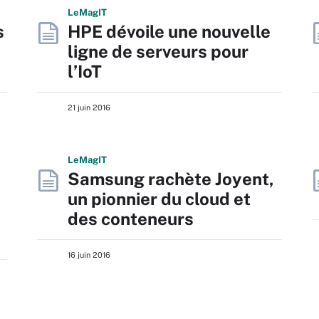
L
e
M
ag
IT
s
HPE dévoile une nouvelle
ligne de serveurs pour
l’IoT
21 juin 2016
L
e
M
ag
IT
Samsung rachète Joyent,
un pionnier du cloud et
des conteneurs
16 juin 2016