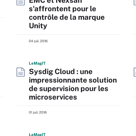
EMC et Nexsan
s'affrontent pour le
contrôle de la marque
Unity
04 juil. 2016
L
e
M
ag
IT
Sysdig Cloud : une
impressionnante solution
de supervision pour les
microservices
01 juil. 2016
L
e
M
ag
IT