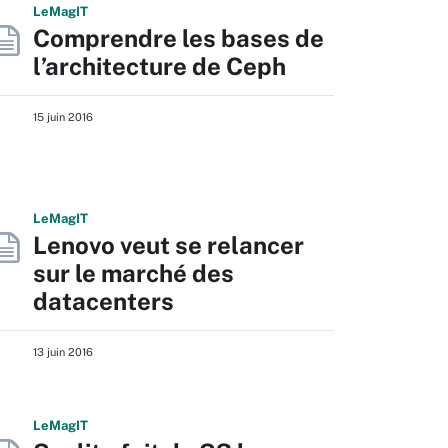
L
e
M
ag
IT
Comprendre les bases de
l’architecture de Ceph
15 juin 2016
L
e
M
ag
IT
Lenovo veut se relancer
sur le marché des
datacenters
13 juin 2016
L
e
M
ag
IT