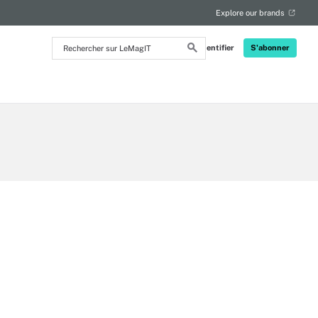
Explore our brands
Rechercher
S'identifier
S'abonner
sur
LeMagIT