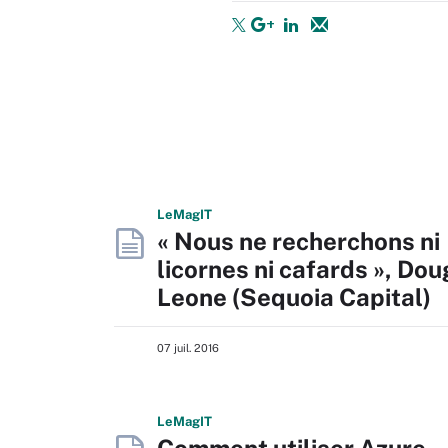
L
e
M
ag
IT
« Nous ne recherchons ni
licornes ni cafards », Dou
Leone (Sequoia Capital)
07 juil. 2016
L
e
M
ag
IT