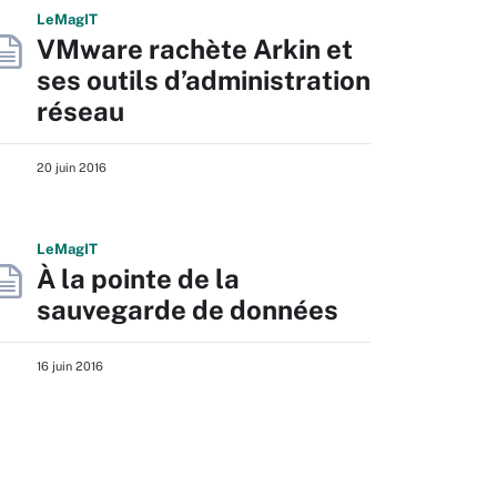
L
e
M
ag
IT
VMware rachète Arkin et
ses outils d’administration
réseau
20 juin 2016
L
e
M
ag
IT
À la pointe de la
sauvegarde de données
16 juin 2016