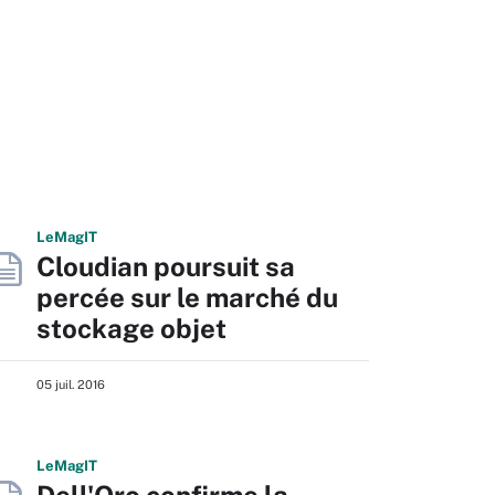
L
e
M
ag
IT
Cloudian poursuit sa
percée sur le marché du
stockage objet
05 juil. 2016
L
e
M
ag
IT