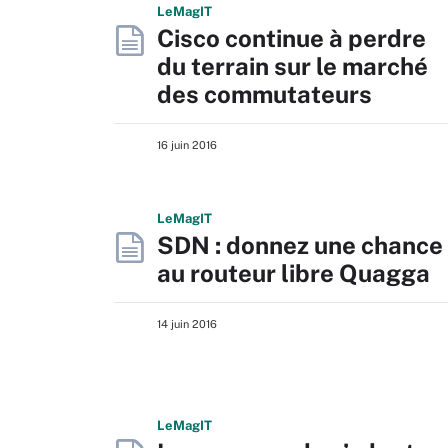
L
e
M
ag
IT
Cisco continue à perdre
du terrain sur le marché
des commutateurs
16 juin 2016
L
e
M
ag
IT
SDN : donnez une chance
au routeur libre Quagga
14 juin 2016
L
e
M
ag
IT