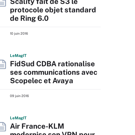
Scality fait de S3 le
protocole objet standard
de Ring 6.0
10 juin 2016
L
e
M
ag
IT
FidSud CDBA rationalise
ses communications avec
Scopelec et Avaya
09 juin 2016
L
e
M
ag
IT
Air France-KLM
modernise son VPN pour