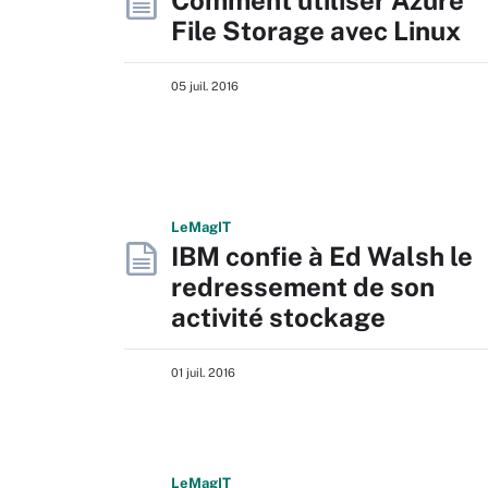
Comment utiliser Azure
File Storage avec Linux
05 juil. 2016
L
e
M
ag
IT
IBM confie à Ed Walsh le
redressement de son
activité stockage
01 juil. 2016
L
e
M
ag
IT