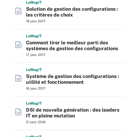
L
e
M
ag
IT
Solution de gestion des configurations :
les critères de choix
18 janv. 2017
L
e
M
ag
IT
Comment tirer le meilleur parti des
systèmes de gestion des configurations
17 janv. 2017
L
e
M
ag
IT
Système de gestion des configurations :
utilité et fonctionnement
16 janv. 2017
L
e
M
ag
IT
DSI de nouvelle génération : des leaders
IT en pleine mutation
21 janv. 2016