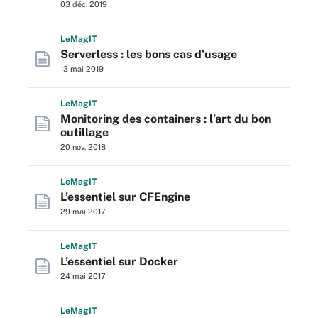
03 déc. 2019
L
e
M
ag
IT
Serverless : les bons cas d’usage
13 mai 2019
L
e
M
ag
IT
Monitoring des containers : l’art du bon
outillage
20 nov. 2018
L
e
M
ag
IT
L’essentiel sur CFEngine
29 mai 2017
L
e
M
ag
IT
L’essentiel sur Docker
24 mai 2017
L
e
M
ag
IT