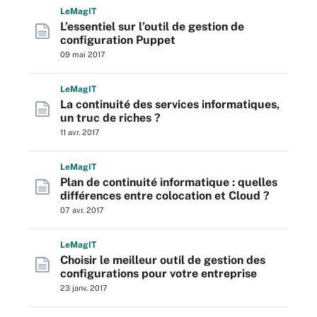
L
e
M
ag
IT
L’essentiel sur l’outil de gestion de
configuration Puppet
09 mai 2017
L
e
M
ag
IT
La continuité des services informatiques,
un truc de riches ?
11 avr. 2017
L
e
M
ag
IT
Plan de continuité informatique : quelles
différences entre colocation et Cloud ?
07 avr. 2017
L
e
M
ag
IT
Choisir le meilleur outil de gestion des
configurations pour votre entreprise
23 janv. 2017