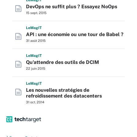
L
e
M
ag
IT
DevOps ne suffit plus ? Essayez NoOps
15 sept. 2015
L
e
M
ag
IT
API : une économie ou une tour de Babel ?
31 août 2015
L
e
M
ag
IT
Qu'attendre des outils de DCIM
22 juin 2015
L
e
M
ag
IT
Les nouvelles stratégies de
refroidissement des datacenters
31 oct. 2014