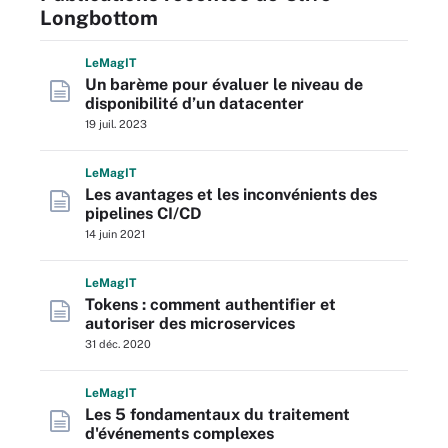
Longbottom
L
e
M
ag
IT
Un barème pour évaluer le niveau de
disponibilité d’un datacenter
19 juil. 2023
L
e
M
ag
IT
Les avantages et les inconvénients des
pipelines CI/CD
14 juin 2021
L
e
M
ag
IT
Tokens : comment authentifier et
autoriser des microservices
31 déc. 2020
L
e
M
ag
IT
Les 5 fondamentaux du traitement
d'événements complexes