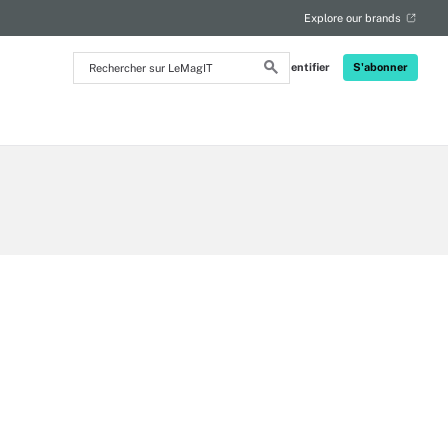
Explore our brands
Rechercher
S'identifier
S'abonner
sur
LeMagIT