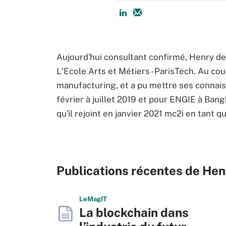
Aujourd'hui consultant confirmé, Henry d
L'Ecole Arts et Métiers - ParisTech. Au cou
manufacturing, et a pu mettre ses connais
février à juillet 2019 et pour ENGIE à Ban
qu'il rejoint en janvier 2021
mc2i
en tant qu
Publications récentes de He
L
e
M
ag
IT
La blockchain dans