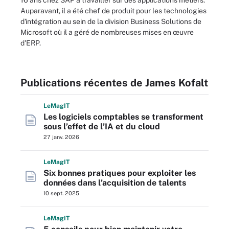
16 ans chez SAP à travailler sur des applications métiers.
Auparavant, il a été chef de produit pour les technologies
d'intégration au sein de la division Business Solutions de
Microsoft où il a géré de nombreuses mises en œuvre
d'ERP.
Publications récentes de James Kofalt
L
e
M
ag
IT
Les logiciels comptables se transforment
sous l’effet de l’IA et du cloud
27 janv. 2026
L
e
M
ag
IT
Six bonnes pratiques pour exploiter les
données dans l’acquisition de talents
10 sept. 2025
L
e
M
ag
IT