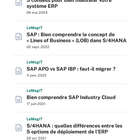
5 conseils pour bien maintenir votre
système ERP
06 mai 2024
L
e
M
ag
IT
SAP : Bien comprendre le concept de
« Lines of Business » (LOB) dans S/4HANA
02 sept. 2022
L
e
M
ag
IT
SAP APO vs SAP IBP : faut-il migrer ?
11 janv. 2022
L
e
M
ag
IT
Bien comprendre SAP Industry Cloud
17 juin 2021
L
e
M
ag
IT
S/4HANA : quelles différences entre les
5 options de déploiement de l’ERP
29 avr. 2021