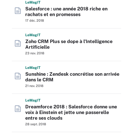
L
e
M
ag
IT
Salesforce : une année 2018 riche en
rachats et en promesses
17 déc. 2018
L
e
M
ag
IT
Zoho CRM Plus se dope à l'Intelligence
Artificielle
23 nov. 2018
L
e
M
ag
IT
Sunshine : Zendesk concrétise son arrivée
dans le CRM
21 nov. 2018
L
e
M
ag
IT
Dreamforce 2018 : Salesforce donne une
voix à Einstein et jette une passerelle
entre ses clouds
28 sept. 2018