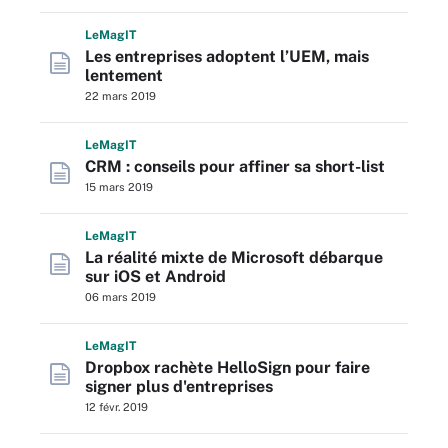
L
e
M
ag
IT
Les entreprises adoptent l’UEM, mais
lentement
22 mars 2019
L
e
M
ag
IT
CRM : conseils pour affiner sa short-list
15 mars 2019
L
e
M
ag
IT
La réalité mixte de Microsoft débarque
sur iOS et Android
06 mars 2019
L
e
M
ag
IT
Dropbox rachète HelloSign pour faire
signer plus d'entreprises
12 févr. 2019