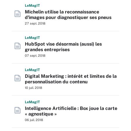
L
e
M
ag
IT
Michelin utilise la reconnaissance
d'images pour diagnostiquer ses pneus
27 sept. 2018
L
e
M
ag
IT
HubSpot vise désormais (aussi) les
grandes entreprises
07 sept. 2018
L
e
M
ag
IT
Digital Marketing : intérêt et limites de la
personnalisation du contenu
10 juil. 2018
L
e
M
ag
IT
Intelligence Artificielle : Box joue la carte
« agnostique »
06 juil. 2018