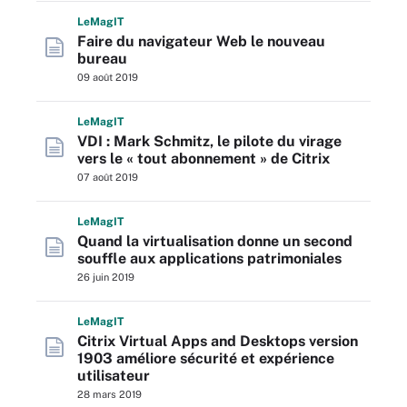
L
e
M
ag
IT
Faire du navigateur Web le nouveau
bureau
09 août 2019
L
e
M
ag
IT
VDI : Mark Schmitz, le pilote du virage
vers le « tout abonnement » de Citrix
07 août 2019
L
e
M
ag
IT
Quand la virtualisation donne un second
souffle aux applications patrimoniales
26 juin 2019
L
e
M
ag
IT
Citrix Virtual Apps and Desktops version
1903 améliore sécurité et expérience
utilisateur
28 mars 2019