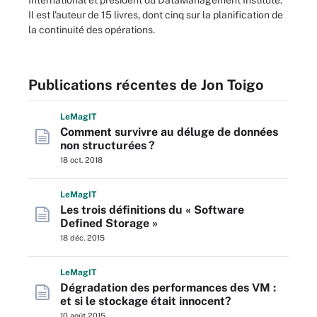
International et président du DataManagement Institute.
Il est l'auteur de 15 livres, dont cinq sur la planification de
la continuité des opérations.
Publications récentes de Jon Toigo
L
e
M
ag
IT
Comment survivre au déluge de données
non structurées ?
18 oct. 2018
L
e
M
ag
IT
Les trois définitions du « Software
Defined Storage »
18 déc. 2015
L
e
M
ag
IT
Dégradation des performances des VM :
et si le stockage était innocent?
10 août 2015