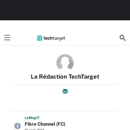
TechTargetFR
La Rédaction TechTarget
L
e
M
ag
IT
Fibre Channel (FC)