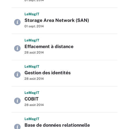
01 sept. 2014
L
e
M
ag
IT
Storage Area Network (SAN)
01 sept. 2014
L
e
M
ag
IT
Effacement à distance
28 août 2014
L
e
M
ag
IT
Gestion des identités
28 août 2014
L
e
M
ag
IT
COBIT
28 août 2014
L
e
M
ag
IT
Base de données relationnelle