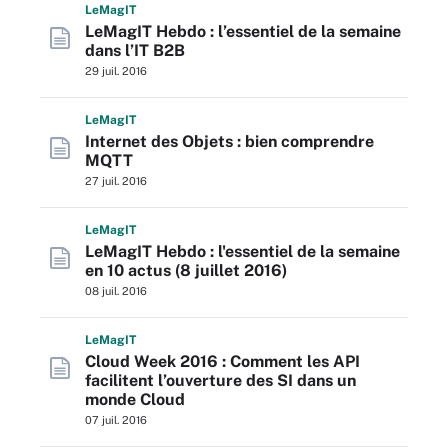
L
e
M
ag
IT
LeMagIT Hebdo : l’essentiel de la semaine
dans l’IT B2B
29 juil. 2016
L
e
M
ag
IT
Internet des Objets : bien comprendre
MQTT
27 juil. 2016
L
e
M
ag
IT
LeMagIT Hebdo : l'essentiel de la semaine
en 10 actus (8 juillet 2016)
08 juil. 2016
L
e
M
ag
IT
Cloud Week 2016 : Comment les API
facilitent l’ouverture des SI dans un
monde Cloud
07 juil. 2016