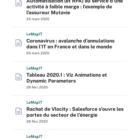
Automatisation (et RPA) au service d'une
activité à faible marge : l'exemple de
l'assureur Mutavie
24 mars 2020
L
e
M
ag
IT
Coronavirus : avalanche d’annulations
dans l’IT en France et dans le monde
03 mars 2020
L
e
M
ag
IT
Tableau 2020.1 : Viz Animations et
Dynamic Parameters
28 févr. 2020
L
e
M
ag
IT
Rachat de Vlocity : Salesforce s’ouvre les
portes du secteur de l’énergie
28 févr. 2020
L
e
M
ag
IT