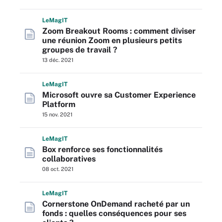
L
e
M
ag
IT
Zoom Breakout Rooms : comment diviser
une réunion Zoom en plusieurs petits
groupes de travail ?
13 déc. 2021
L
e
M
ag
IT
Microsoft ouvre sa Customer Experience
Platform
15 nov. 2021
L
e
M
ag
IT
Box renforce ses fonctionnalités
collaboratives
08 oct. 2021
L
e
M
ag
IT
Cornerstone OnDemand racheté par un
fonds : quelles conséquences pour ses