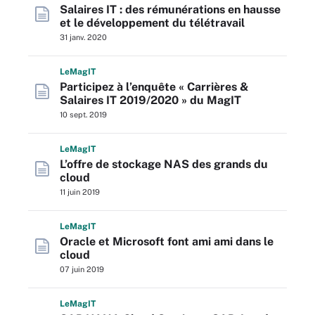
Salaires IT : des rémunérations en hausse
et le développement du télétravail
31 janv. 2020
L
e
M
ag
IT
Participez à l’enquête « Carrières &
Salaires IT 2019/2020 » du MagIT
10 sept. 2019
L
e
M
ag
IT
L’offre de stockage NAS des grands du
cloud
11 juin 2019
L
e
M
ag
IT
Oracle et Microsoft font ami ami dans le
cloud
07 juin 2019
L
e
M
ag
IT