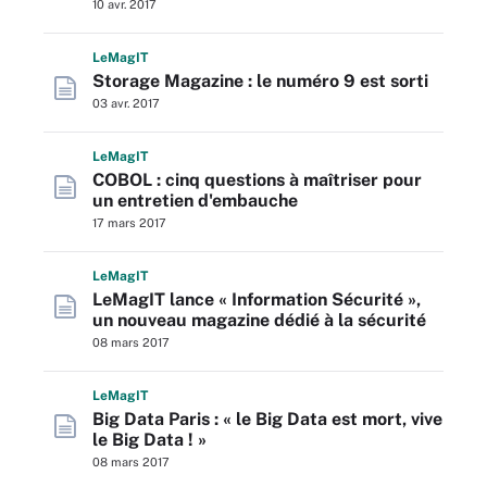
10 avr. 2017
L
e
M
ag
IT
Storage Magazine : le numéro 9 est sorti
03 avr. 2017
L
e
M
ag
IT
COBOL : cinq questions à maîtriser pour
un entretien d'embauche
17 mars 2017
L
e
M
ag
IT
LeMagIT lance « Information Sécurité »,
un nouveau magazine dédié à la sécurité
08 mars 2017
L
e
M
ag
IT
Big Data Paris : « le Big Data est mort, vive
le Big Data ! »
08 mars 2017