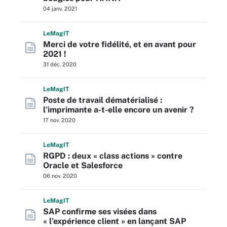
04 janv. 2021
L
e
M
ag
IT
Merci de votre fidélité, et en avant pour
2021 !
31 déc. 2020
L
e
M
ag
IT
Poste de travail dématérialisé :
l’imprimante a-t-elle encore un avenir ?
17 nov. 2020
L
e
M
ag
IT
RGPD : deux « class actions » contre
Oracle et Salesforce
06 nov. 2020
L
e
M
ag
IT
SAP confirme ses visées dans
« l’expérience client » en lançant SAP