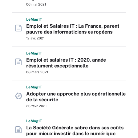
06 mai 2021
L
e
M
ag
IT
Emploi et Salaires IT : La France, parent
pauvre des informaticiens européens
12 avr. 2021
L
e
M
ag
IT
Emploi et salaires IT : 2020, année
résolument exceptionnelle
08 mars 2021
L
e
M
ag
IT
Adopter une approche plus opérationnelle
de la sécurité
26 févr. 2021
L
e
M
ag
IT
La Société Générale sabre dans ses coûts
pour mieux investir dans le numérique