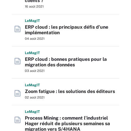
clients ?
16 août 2021
L
e
M
ag
IT
ERP cloud : les principaux défis d’une
implémentation
04 août 2021
L
e
M
ag
IT
ERP cloud : bonnes pratiques pour la
migration des données
03 août 2021
L
e
M
ag
IT
Zoom fatigue : les solutions des éditeurs
02 août 2021
L
e
M
ag
IT
Process Mining : comment l’industriel
Hager réduit de plusieurs semaines sa
migration vers S/4HANA