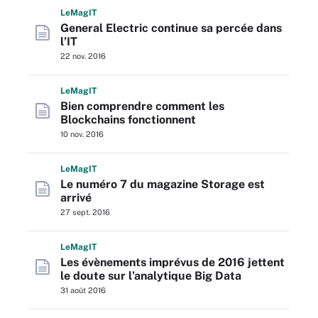
L
e
M
ag
IT
General Electric continue sa percée dans
l’IT
22 nov. 2016
L
e
M
ag
IT
Bien comprendre comment les
Blockchains fonctionnent
10 nov. 2016
L
e
M
ag
IT
Le numéro 7 du magazine Storage est
arrivé
27 sept. 2016
L
e
M
ag
IT
Les évènements imprévus de 2016 jettent
le doute sur l’analytique Big Data
31 août 2016