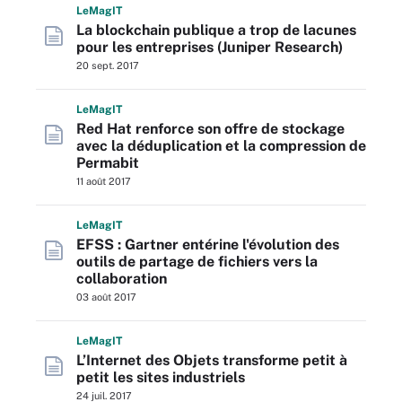
L
e
M
ag
IT
La blockchain publique a trop de lacunes
pour les entreprises (Juniper Research)
20 sept. 2017
L
e
M
ag
IT
Red Hat renforce son offre de stockage
avec la déduplication et la compression de
Permabit
11 août 2017
L
e
M
ag
IT
EFSS : Gartner entérine l'évolution des
outils de partage de fichiers vers la
collaboration
03 août 2017
L
e
M
ag
IT
L’Internet des Objets transforme petit à
petit les sites industriels
24 juil. 2017