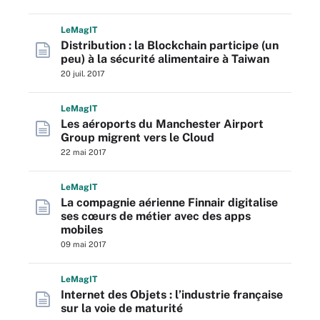
L
e
M
ag
IT
Distribution : la Blockchain participe (un
peu) à la sécurité alimentaire à Taiwan
20 juil. 2017
L
e
M
ag
IT
Les aéroports du Manchester Airport
Group migrent vers le Cloud
22 mai 2017
L
e
M
ag
IT
La compagnie aérienne Finnair digitalise
ses cœurs de métier avec des apps
mobiles
09 mai 2017
L
e
M
ag
IT
Internet des Objets : l’industrie française
sur la voie de maturité