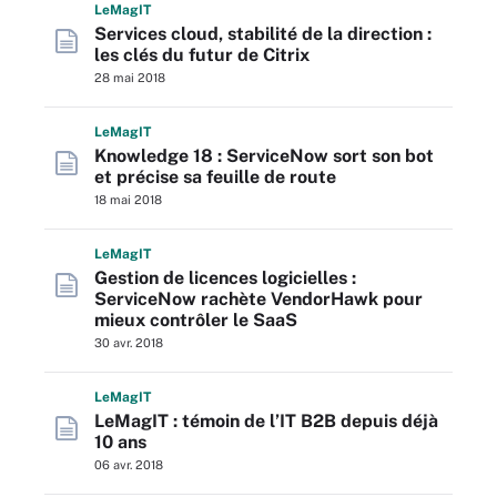
L
e
M
ag
IT
Services cloud, stabilité de la direction :
les clés du futur de Citrix
28 mai 2018
L
e
M
ag
IT
Knowledge 18 : ServiceNow sort son bot
et précise sa feuille de route
18 mai 2018
L
e
M
ag
IT
Gestion de licences logicielles :
ServiceNow rachète VendorHawk pour
mieux contrôler le SaaS
30 avr. 2018
L
e
M
ag
IT
LeMagIT : témoin de l’IT B2B depuis déjà
10 ans
06 avr. 2018