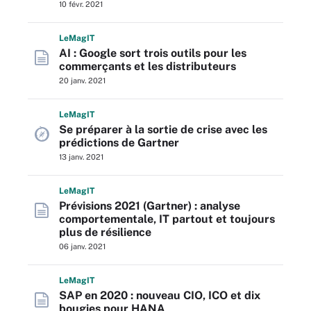
10 févr. 2021
L
e
M
ag
IT
AI : Google sort trois outils pour les
commerçants et les distributeurs
20 janv. 2021
L
e
M
ag
IT
Se préparer à la sortie de crise avec les
prédictions de Gartner
13 janv. 2021
L
e
M
ag
IT
Prévisions 2021 (Gartner) : analyse
comportementale, IT partout et toujours
plus de résilience
06 janv. 2021
L
e
M
ag
IT
SAP en 2020 : nouveau CIO, ICO et dix
bougies pour HANA