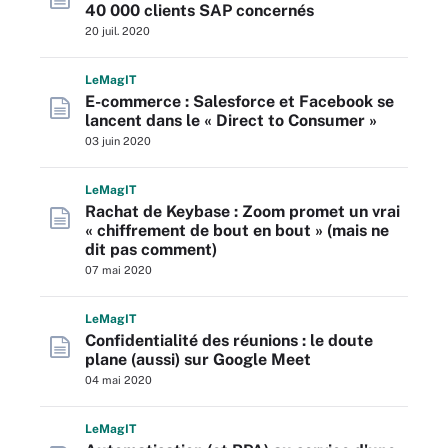
40 000 clients SAP concernés
20 juil. 2020
L
e
M
ag
IT
E-commerce : Salesforce et Facebook se
lancent dans le « Direct to Consumer »
03 juin 2020
L
e
M
ag
IT
Rachat de Keybase : Zoom promet un vrai
« chiffrement de bout en bout » (mais ne
dit pas comment)
07 mai 2020
L
e
M
ag
IT
Confidentialité des réunions : le doute
plane (aussi) sur Google Meet
04 mai 2020
L
e
M
ag
IT