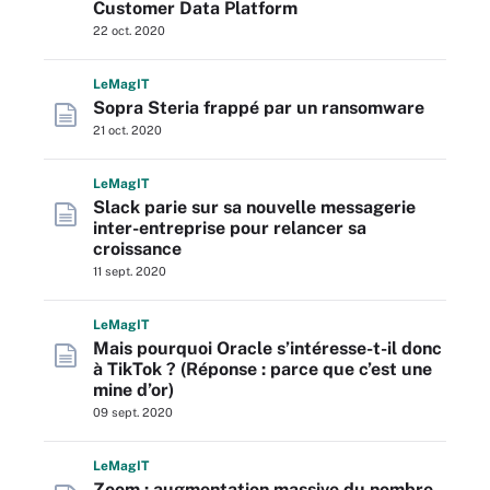
Customer Data Platform
22 oct. 2020
L
e
M
ag
IT
Sopra Steria frappé par un ransomware
21 oct. 2020
L
e
M
ag
IT
Slack parie sur sa nouvelle messagerie
inter-entreprise pour relancer sa
croissance
11 sept. 2020
L
e
M
ag
IT
Mais pourquoi Oracle s’intéresse-t-il donc
à TikTok ? (Réponse : parce que c’est une
mine d’or)
09 sept. 2020
L
e
M
ag
IT
Zoom : augmentation massive du nombre