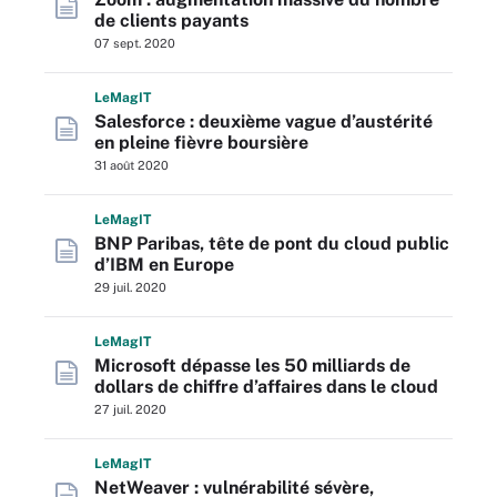
de clients payants
07 sept. 2020
L
e
M
ag
IT
Salesforce : deuxième vague d’austérité
en pleine fièvre boursière
31 août 2020
L
e
M
ag
IT
BNP Paribas, tête de pont du cloud public
d’IBM en Europe
29 juil. 2020
L
e
M
ag
IT
Microsoft dépasse les 50 milliards de
dollars de chiffre d’affaires dans le cloud
27 juil. 2020
L
e
M
ag
IT
NetWeaver : vulnérabilité sévère,