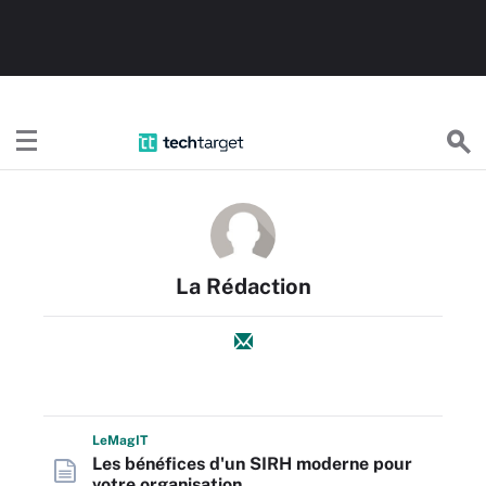
TechTargetFR
La Rédaction
L
e
M
ag
IT
Les bénéfices d'un SIRH moderne pour
votre organisation