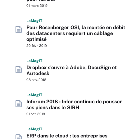
01 mars 2019
L
e
M
ag
IT
Pour Rosenberger OSI, la montée en débit
des datacenters requiert un câblage
optimisé
20 févr. 2019
L
e
M
ag
IT
Dropbox s'ouvre à Adobe, DocuSign et
Autodesk
08 nov. 2018
L
e
M
ag
IT
Inforum 2018 : Infor continue de pousser
ses pions dans le SIRH
01 oct. 2018
L
e
M
ag
IT
ERP dans le cloud : les entreprises