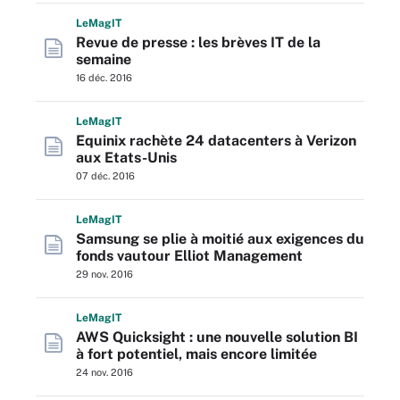
L
e
M
ag
IT
Revue de presse : les brèves IT de la
semaine
16 déc. 2016
L
e
M
ag
IT
Equinix rachète 24 datacenters à Verizon
aux Etats-Unis
07 déc. 2016
L
e
M
ag
IT
Samsung se plie à moitié aux exigences du
fonds vautour Elliot Management
29 nov. 2016
L
e
M
ag
IT
AWS Quicksight : une nouvelle solution BI
à fort potentiel, mais encore limitée
24 nov. 2016