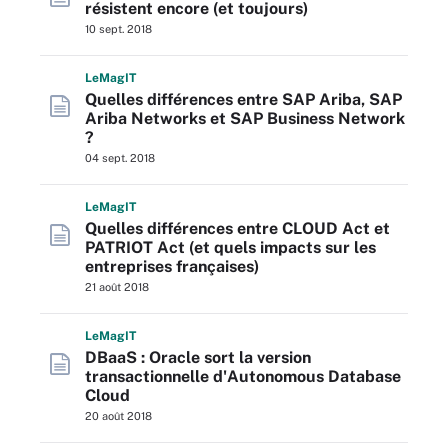
résistent encore (et toujours)
10 sept. 2018
L
e
M
ag
IT
Quelles différences entre SAP Ariba, SAP
Ariba Networks et SAP Business Network
?
04 sept. 2018
L
e
M
ag
IT
Quelles différences entre CLOUD Act et
PATRIOT Act (et quels impacts sur les
entreprises françaises)
21 août 2018
L
e
M
ag
IT
DBaaS : Oracle sort la version
transactionnelle d'Autonomous Database
Cloud
20 août 2018