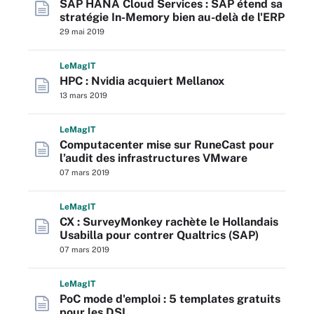
SAP HANA Cloud Services : SAP étend sa
stratégie In-Memory bien au-delà de l'ERP
29 mai 2019
L
e
M
ag
IT
HPC : Nvidia acquiert Mellanox
13 mars 2019
L
e
M
ag
IT
Computacenter mise sur RuneCast pour
l’audit des infrastructures VMware
07 mars 2019
L
e
M
ag
IT
CX : SurveyMonkey rachète le Hollandais
Usabilla pour contrer Qualtrics (SAP)
07 mars 2019
L
e
M
ag
IT
PoC mode d'emploi : 5 templates gratuits
pour les DSI