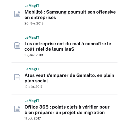
L
e
M
ag
IT
Mobilité : Samsung poursuit son offensive
en entreprises
26 févr. 2018
L
e
M
ag
IT
Les entreprise ont du mal à connaître le
coût réel de leurs IaaS
16 janv. 2018
L
e
M
ag
IT
Atos veut s'emparer de Gemalto, en plein
plan social
12 déc. 2017
L
e
M
ag
IT
Office 365 : points clefs à vérifier pour
bien préparer un projet de migration
11 oct. 2017