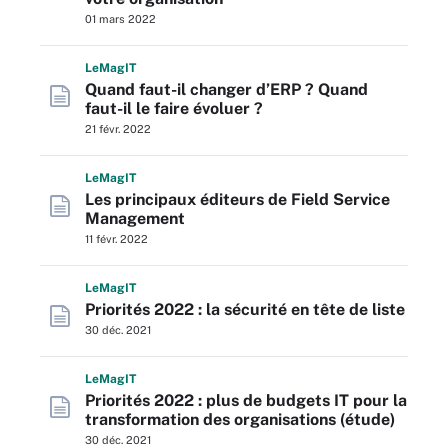
01 mars 2022
L
e
M
ag
IT
Quand faut-il changer d’ERP ? Quand
faut-il le faire évoluer ?
21 févr. 2022
L
e
M
ag
IT
Les principaux éditeurs de Field Service
Management
11 févr. 2022
L
e
M
ag
IT
Priorités 2022 : la sécurité en tête de liste
30 déc. 2021
L
e
M
ag
IT
Priorités 2022 : plus de budgets IT pour la
transformation des organisations (étude)
30 déc. 2021