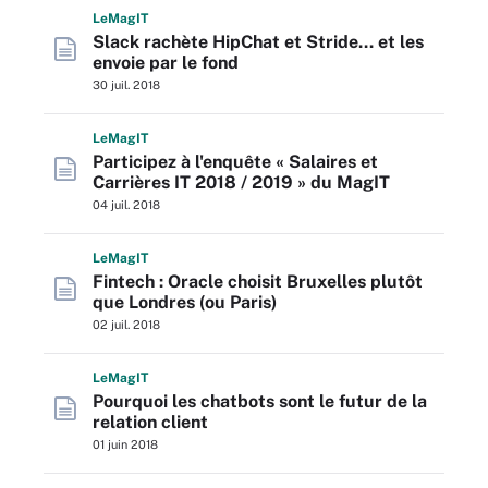
L
e
M
ag
IT
Slack rachète HipChat et Stride… et les
envoie par le fond
30 juil. 2018
L
e
M
ag
IT
Participez à l'enquête « Salaires et
Carrières IT 2018 / 2019 » du MagIT
04 juil. 2018
L
e
M
ag
IT
Fintech : Oracle choisit Bruxelles plutôt
que Londres (ou Paris)
02 juil. 2018
L
e
M
ag
IT
Pourquoi les chatbots sont le futur de la
relation client
01 juin 2018