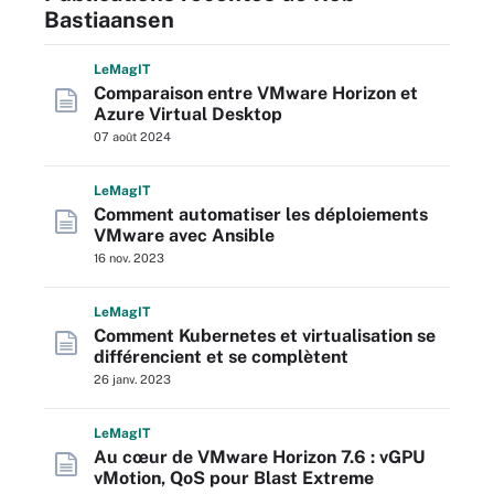
Bastiaansen
L
e
M
ag
IT
Comparaison entre VMware Horizon et
Azure Virtual Desktop
07 août 2024
L
e
M
ag
IT
Comment automatiser les déploiements
VMware avec Ansible
16 nov. 2023
L
e
M
ag
IT
Comment Kubernetes et virtualisation se
différencient et se complètent
26 janv. 2023
L
e
M
ag
IT
Au cœur de VMware Horizon 7.6 : vGPU
vMotion, QoS pour Blast Extreme