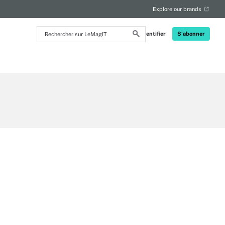
Explore our brands
Rechercher
S'identifier
S'abonner
sur
LeMagIT