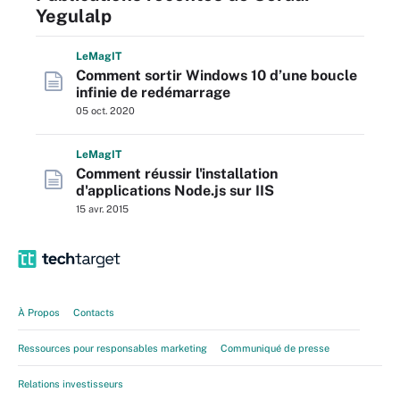
Yegulalp
L
e
M
ag
IT
Comment sortir Windows 10 d’une boucle
infinie de redémarrage
05 oct. 2020
L
e
M
ag
IT
Comment réussir l'installation
d'applications Node.js sur IIS
15 avr. 2015
À Propos
Contacts
Ressources pour responsables marketing
Communiqué de presse
Relations investisseurs