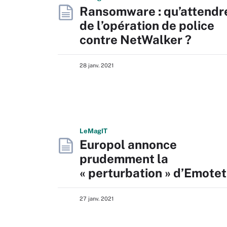
Ransomware : qu’attendr
de l’opération de police
contre NetWalker ?
28 janv. 2021
L
e
M
ag
IT
Europol annonce
prudemment la
« perturbation » d’Emotet
27 janv. 2021