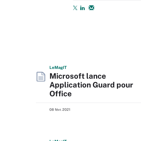
L
e
M
ag
IT
Microsoft lance
Application Guard pour
Office
08 févr. 2021