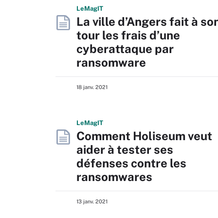
L
e
M
ag
IT
La ville d’Angers fait à so
tour les frais d’une
cyberattaque par
ransomware
18 janv. 2021
L
e
M
ag
IT
Comment Holiseum veut
aider à tester ses
défenses contre les
ransomwares
13 janv. 2021