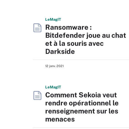
L
e
M
ag
IT
Ransomware :
Bitdefender joue au chat
et à la souris avec
Darkside
12 janv. 2021
L
e
M
ag
IT
Comment Sekoia veut
rendre opérationnel le
renseignement sur les
menaces