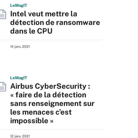
L
e
M
ag
IT
Intel veut mettre la
détection de ransomware
dans le CPU
14 janv. 2021
L
e
M
ag
IT
Airbus CyberSecurity :
« faire de la détection
sans renseignement sur
les menaces c’est
impossible »
12 janv. 2021