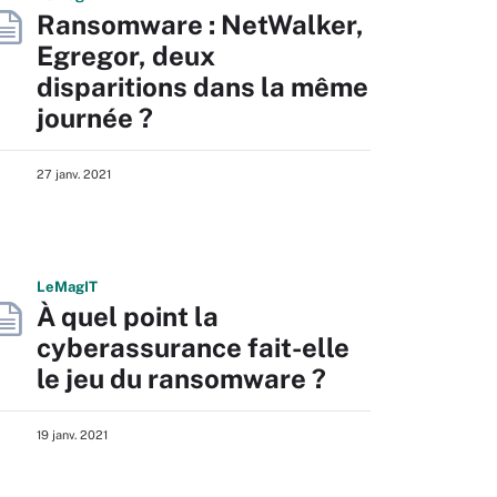
Ransomware : NetWalker,
Egregor, deux
disparitions dans la même
journée ?
27 janv. 2021
L
e
M
ag
IT
À quel point la
cyberassurance fait-elle
le jeu du ransomware ?
19 janv. 2021