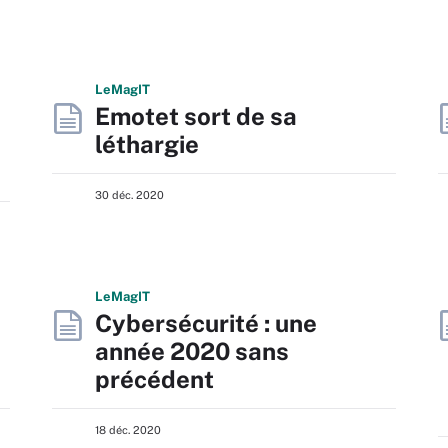
L
e
M
ag
IT
Emotet sort de sa
léthargie
30 déc. 2020
L
e
M
ag
IT
Cybersécurité : une
année 2020 sans
précédent
18 déc. 2020