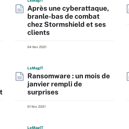
L
e
M
ag
IT
Après une cyberattaque,
branle-bas de combat
chez Stormshield et ses
clients
04 févr. 2021
L
e
M
ag
IT
Ransomware : un mois de
janvier rempli de
t
surprises
01 févr. 2021
L
e
M
ag
IT