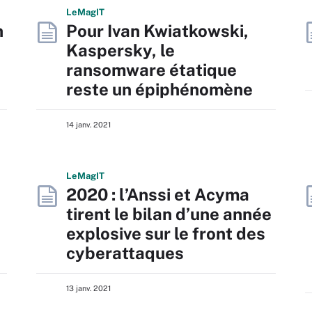
L
e
M
ag
IT
n
Pour Ivan Kwiatkowski,
Kaspersky, le
ransomware étatique
reste un épiphénomène
14 janv. 2021
L
e
M
ag
IT
2020 : l’Anssi et Acyma
tirent le bilan d’une année
explosive sur le front des
cyberattaques
13 janv. 2021