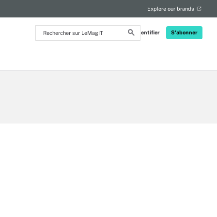
Explore our brands
Rechercher
S'identifier
S'abonner
sur
LeMagIT