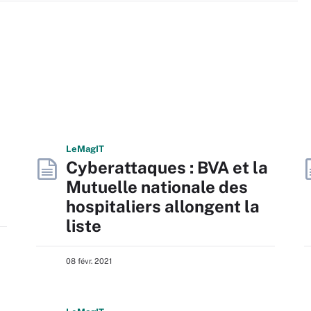
L
e
M
ag
IT
Cyberattaques : BVA et la
Mutuelle nationale des
hospitaliers allongent la
liste
08 févr. 2021