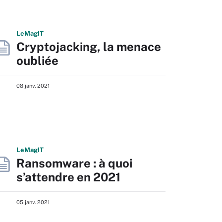
L
e
M
ag
IT
Cryptojacking, la menace
oubliée
08 janv. 2021
L
e
M
ag
IT
Ransomware : à quoi
s’attendre en 2021
05 janv. 2021