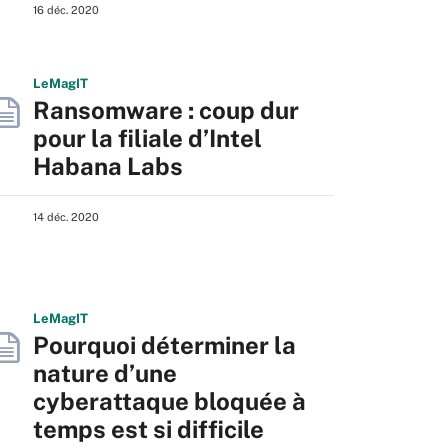
16 déc. 2020
L
e
M
ag
IT
Ransomware : coup dur
pour la filiale d’Intel
Habana Labs
14 déc. 2020
L
e
M
ag
IT
Pourquoi déterminer la
nature d’une
cyberattaque bloquée à
temps est si difficile