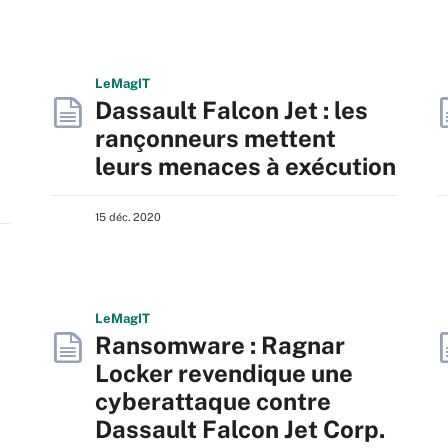
L
e
M
ag
IT
Dassault Falcon Jet : les
rançonneurs mettent
leurs menaces à exécution
15 déc. 2020
L
e
M
ag
IT
Ransomware : Ragnar
Locker revendique une
cyberattaque contre
Dassault Falcon Jet Corp.