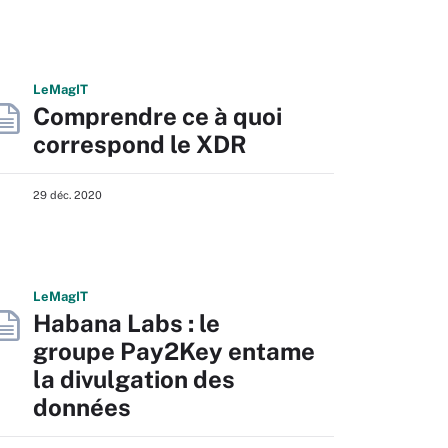
L
e
M
ag
IT
Comprendre ce à quoi
correspond le XDR
29 déc. 2020
L
e
M
ag
IT
Habana Labs : le
groupe Pay2Key entame
la divulgation des
données