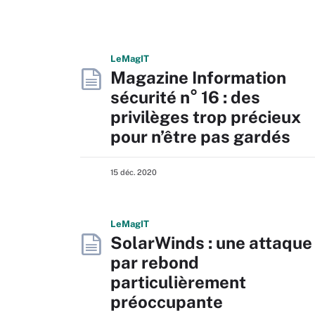
L
e
M
ag
IT
Magazine Information
sécurité n° 16 : des
privilèges trop précieux
pour n’être pas gardés
15 déc. 2020
L
e
M
ag
IT
SolarWinds : une attaque
par rebond
particulièrement
préoccupante