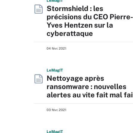
L
e
M
ag
IT
Stormshield : les
précisions du CEO Pierre-
Yves Hentzen sur la
cyberattaque
04 févr. 2021
L
e
M
ag
IT
Nettoyage après
ransomware : nouvelles
alertes au vite fait mal fai
03 févr. 2021
L
e
M
ag
IT