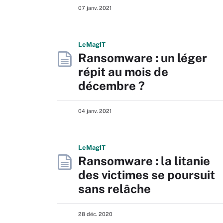
07 janv. 2021
L
e
M
ag
IT
Ransomware : un léger
répit au mois de
décembre ?
04 janv. 2021
L
e
M
ag
IT
Ransomware : la litanie
des victimes se poursuit
sans relâche
28 déc. 2020