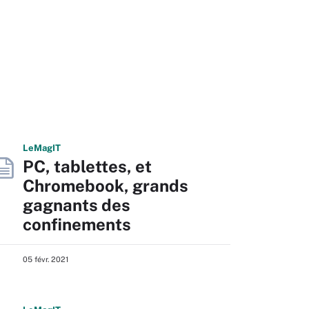
L
e
M
ag
IT
PC, tablettes, et
Chromebook, grands
gagnants des
confinements
05 févr. 2021