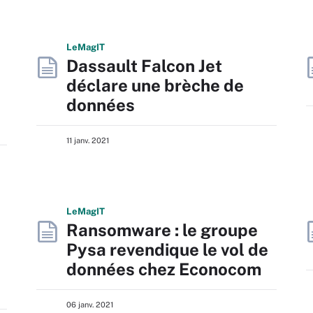
L
e
M
ag
IT
Dassault Falcon Jet
déclare une brèche de
données
11 janv. 2021
L
e
M
ag
IT
Ransomware : le groupe
Pysa revendique le vol de
données chez Econocom
06 janv. 2021