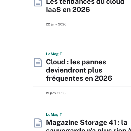
Les tendances du cloud
IaaS en 2026
22 janv. 2026
L
e
M
ag
IT
Cloud : les pannes
deviendront plus
fréquentes en 2026
19 janv. 2026
L
e
M
ag
IT
Magazine Storage 41 : la
sauvegarde n’a plus rien 