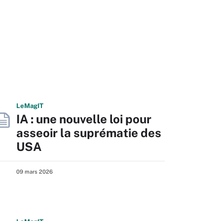
L
e
M
ag
IT
IA : une nouvelle loi pour
asseoir la suprématie des
USA
09 mars 2026