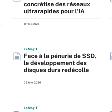
concrétise des réseaux
ultrarapides pour l’IA
11 févr. 2026
L
e
M
ag
IT
Face à la pénurie de SSD,
le développement des
disques durs redécolle
05 févr. 2026
L
e
M
ag
IT