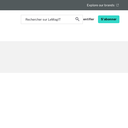
Explore our brands
Rechercher
S'identifier
S'abonner
sur
LeMagIT