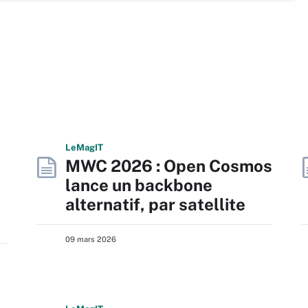
L
e
M
ag
IT
MWC 2026 : Open Cosmos
lance un backbone
alternatif, par satellite
09 mars 2026