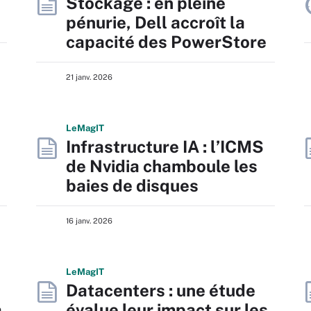
Stockage : en pleine
pénurie, Dell accroît la
capacité des PowerStore
21 janv. 2026
L
e
M
ag
IT
Infrastructure IA : l’ICMS
de Nvidia chamboule les
baies de disques
16 janv. 2026
L
e
M
ag
IT
Datacenters : une étude
à
évalue leur impact sur les