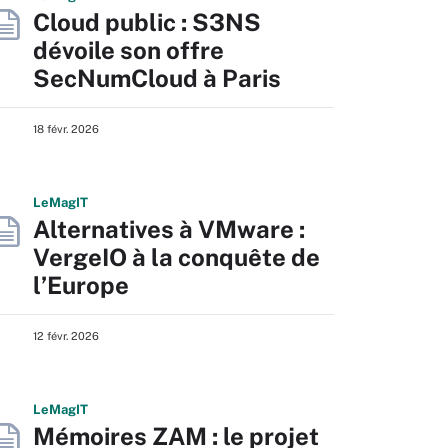
Cloud public : S3NS
dévoile son offre
SecNumCloud à Paris
18 févr. 2026
L
e
M
ag
IT
Alternatives à VMware :
VergeIO à la conquête de
l’Europe
12 févr. 2026
L
e
M
ag
IT
Mémoires ZAM : le projet