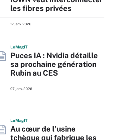
les fibres privées
12 janv. 2026
L
e
M
ag
IT
Puces IA : Nvidia détaille
sa prochaine génération
Rubin au CES
07 janv. 2026
L
e
M
ag
IT
Au cœur de l’usine
tchèque qui fabrique les