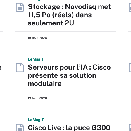
Stockage : Novodisq met
11,5 Po (réels) dans
seulement 2U
19 févr. 2026
L
e
M
ag
IT
e
Serveurs pour l’IA : Cisco
présente sa solution
modulaire
13 févr. 2026
L
e
M
ag
IT
Cisco Live : la puce G300