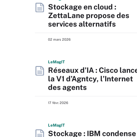
Stockage en cloud :
ZettaLane propose des
services alternatifs
02 mars 2026
L
e
M
ag
IT
Réseaux d’IA : Cisco lanc
la V1 d’Agntcy, l’Internet
des agents
17 févr. 2026
L
e
M
ag
IT
Stockage : IBM condense