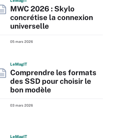
L
e
M
ag
IT
MWC 2026 : Skylo
concrétise la connexion
universelle
05 mars 2026
L
e
M
ag
IT
Comprendre les formats
des SSD pour choisir le
bon modèle
03 mars 2026
L
e
M
ag
IT