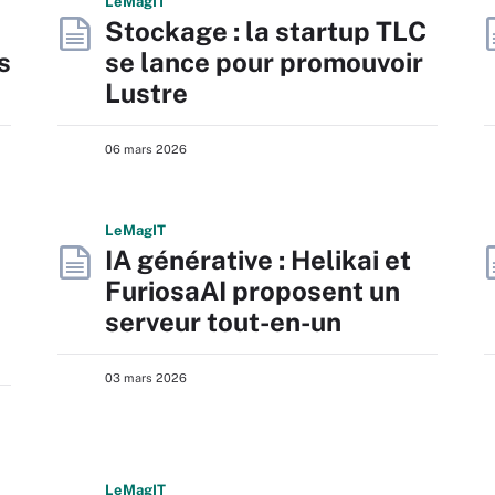
L
e
M
ag
IT
Stockage : la startup TLC
s
se lance pour promouvoir
Lustre
06 mars 2026
L
e
M
ag
IT
IA générative : Helikai et
FuriosaAI proposent un
serveur tout-en-un
03 mars 2026
L
e
M
ag
IT