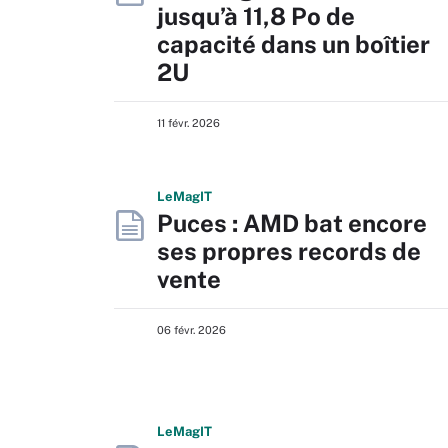
jusqu’à 11,8 Po de
capacité dans un boîtier
2U
11 févr. 2026
L
e
M
ag
IT
Puces : AMD bat encore
ses propres records de
vente
06 févr. 2026
L
e
M
ag
IT