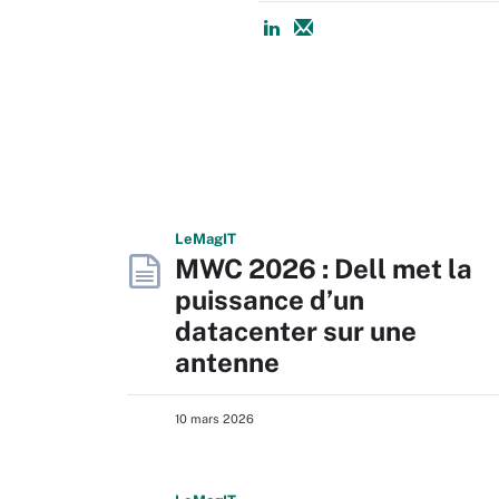
L
e
M
ag
IT
MWC 2026 : Dell met la
puissance d’un
datacenter sur une
antenne
10 mars 2026