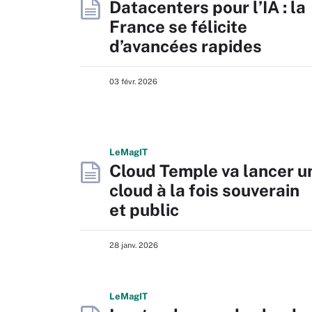
Datacenters pour l’IA : la
France se félicite
d’avancées rapides
03 févr. 2026
L
e
M
ag
IT
Cloud Temple va lancer u
cloud à la fois souverain
et public
28 janv. 2026
L
e
M
ag
IT