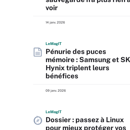
voir
14 janv. 2026
L
e
M
ag
IT
Pénurie des puces
mémoire : Samsung et S
Hynix triplent leurs
bénéfices
09 janv. 2026
L
e
M
ag
IT
Dossier : passez à Linux
pour mieux protéger vos