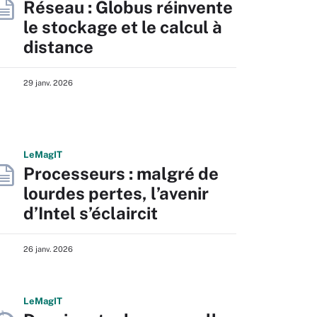
Réseau : Globus réinvente
le stockage et le calcul à
distance
29 janv. 2026
L
e
M
ag
IT
Processeurs : malgré de
lourdes pertes, l’avenir
d’Intel s’éclaircit
26 janv. 2026
L
e
M
ag
IT