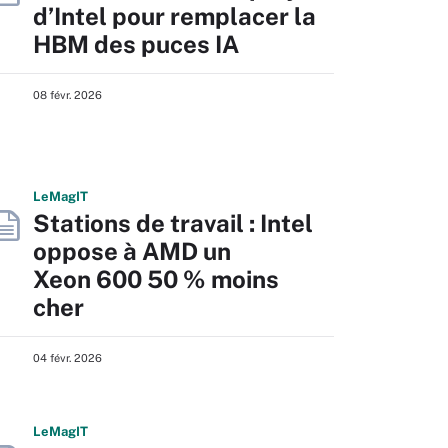
d’Intel pour remplacer la
HBM des puces IA
08 févr. 2026
L
e
M
ag
IT
Stations de travail : Intel
oppose à AMD un
Xeon 600 50 % moins
cher
04 févr. 2026
L
e
M
ag
IT