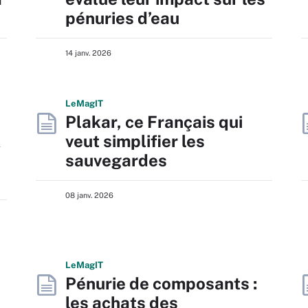
pénuries d’eau
14 janv. 2026
L
e
M
ag
IT
Plakar, ce Français qui
K
veut simplifier les
sauvegardes
08 janv. 2026
L
e
M
ag
IT
Pénurie de composants :
les achats des