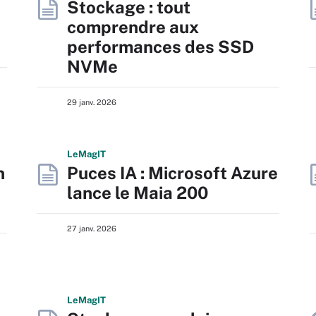
Stockage : tout
comprendre aux
performances des SSD
NVMe
29 janv. 2026
L
e
M
ag
IT
n
Puces IA : Microsoft Azure
lance le Maia 200
27 janv. 2026
L
e
M
ag
IT