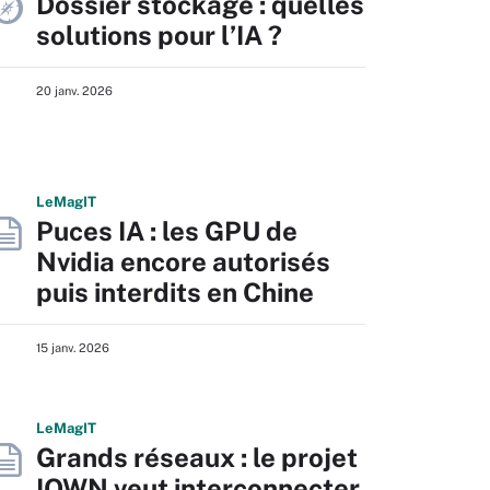
Dossier stockage : quelles
solutions pour l’IA ?
20 janv. 2026
L
e
M
ag
IT
Puces IA : les GPU de
Nvidia encore autorisés
puis interdits en Chine
15 janv. 2026
L
e
M
ag
IT
Grands réseaux : le projet
IOWN veut interconnecter