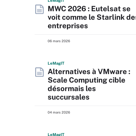
L
e
M
ag
IT
MWC 2026 : Eutelsat se
voit comme le Starlink de
entreprises
06 mars 2026
L
e
M
ag
IT
Alternatives à VMware :
Scale Computing cible
désormais les
succursales
04 mars 2026
L
e
M
ag
IT