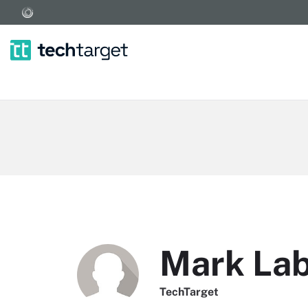
Mark La
TechTarget