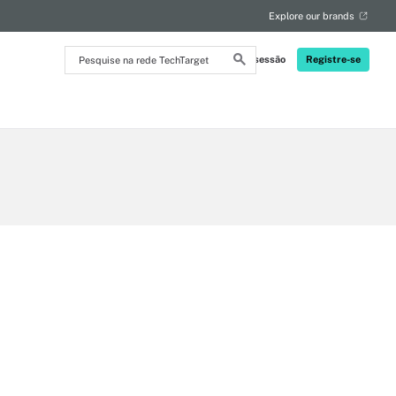
Explore our brands
Pesquise
Iniciar sessão
Registre-se
na
rede
TechTarget