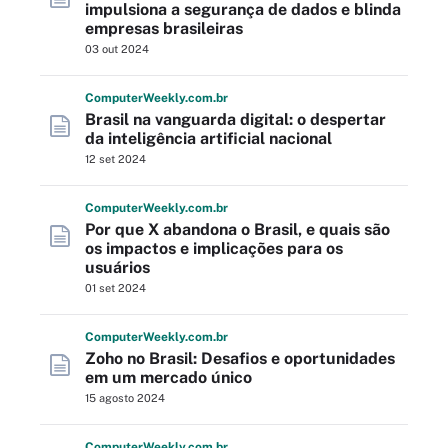
impulsiona a segurança de dados e blinda
empresas brasileiras
03 out 2024
Computer
Weekly
.com
.br
Brasil na vanguarda digital: o despertar
da inteligência artificial nacional
12 set 2024
Computer
Weekly
.com
.br
Por que X abandona o Brasil, e quais são
os impactos e implicações para os
usuários
01 set 2024
Computer
Weekly
.com
.br
Zoho no Brasil: Desafios e oportunidades
em um mercado único
15 agosto 2024
Computer
Weekly
.com
.br