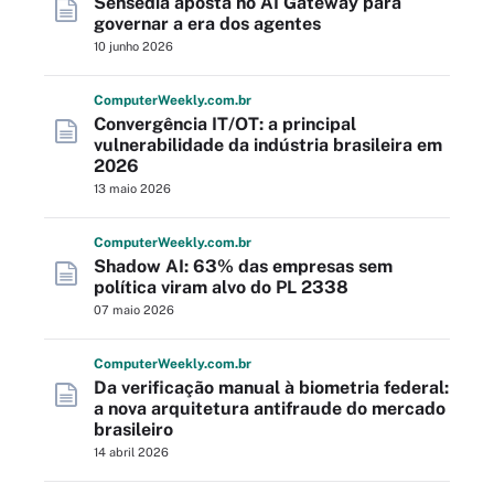
Sensedia aposta no AI Gateway para
governar a era dos agentes
10 junho 2026
Computer
Weekly
.com
.br
Convergência IT/OT: a principal
vulnerabilidade da indústria brasileira em
2026
13 maio 2026
Computer
Weekly
.com
.br
Shadow AI: 63% das empresas sem
política viram alvo do PL 2338
07 maio 2026
Computer
Weekly
.com
.br
Da verificação manual à biometria federal:
a nova arquitetura antifraude do mercado
brasileiro
14 abril 2026