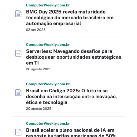
Computer
Weekly
.com
.br
BMC Day 2025 revela maturidade
tecnológica do mercado brasileiro em
automação empresarial
02 set 2025
Computer
Weekly
.com
.br
Serverless: Navegando desafios para
desbloquear oportunidades estratégicas
em TI
26 agosto 2025
Computer
Weekly
.com
.br
Brasil em Código 2025: O futuro se
desenha na intersecção entre inovação,
ética e tecnologia
20 agosto 2025
Computer
Weekly
.com
.br
Brasil acelera plano nacional de IA em
resposta às tarifas americanas de 50%