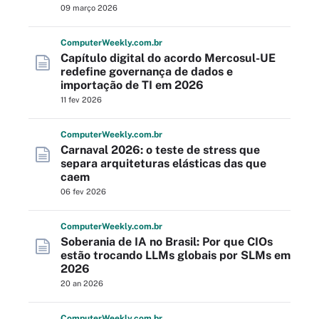
09 março 2026
Computer
Weekly
.com
.br
Capítulo digital do acordo Mercosul-UE
redefine governança de dados e
importação de TI em 2026
11 fev 2026
Computer
Weekly
.com
.br
Carnaval 2026: o teste de stress que
separa arquiteturas elásticas das que
caem
06 fev 2026
Computer
Weekly
.com
.br
Soberania de IA no Brasil: Por que CIOs
estão trocando LLMs globais por SLMs em
2026
20 an 2026
Computer
Weekly
.com
.br