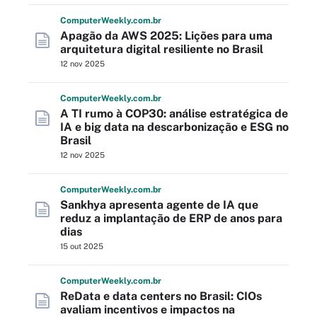
Computer
Weekly
.com
.br
Apagão da AWS 2025: Lições para uma
arquitetura digital resiliente no Brasil
12 nov 2025
Computer
Weekly
.com
.br
A TI rumo à COP30: análise estratégica de
IA e big data na descarbonização e ESG no
Brasil
12 nov 2025
Computer
Weekly
.com
.br
Sankhya apresenta agente de IA que
reduz a implantação de ERP de anos para
dias
15 out 2025
Computer
Weekly
.com
.br
ReData e data centers no Brasil: CIOs
avaliam incentivos e impactos na