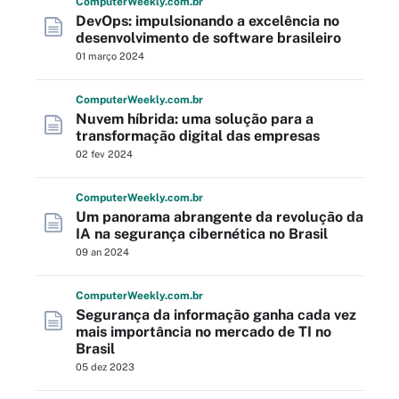
Computer
Weekly
.com
.br
DevOps: impulsionando a excelência no
desenvolvimento de software brasileiro
01 março 2024
Computer
Weekly
.com
.br
Nuvem híbrida: uma solução para a
transformação digital das empresas
02 fev 2024
Computer
Weekly
.com
.br
Um panorama abrangente da revolução da
IA na segurança cibernética no Brasil
09 an 2024
Computer
Weekly
.com
.br
Segurança da informação ganha cada vez
mais importância no mercado de TI no
Brasil
05 dez 2023