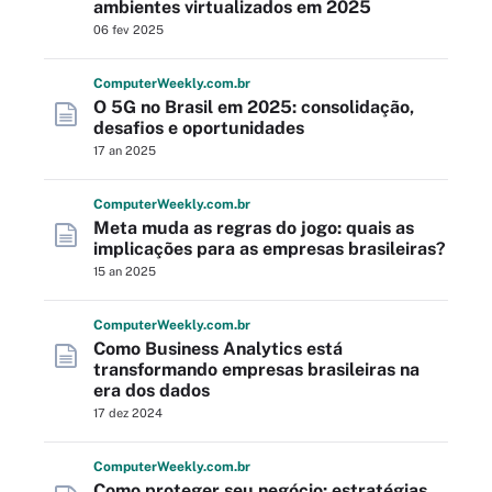
ambientes virtualizados em 2025
06 fev 2025
Computer
Weekly
.com
.br
O 5G no Brasil em 2025: consolidação,
desafios e oportunidades
17 an 2025
Computer
Weekly
.com
.br
Meta muda as regras do jogo: quais as
implicações para as empresas brasileiras?
15 an 2025
Computer
Weekly
.com
.br
Como Business Analytics está
transformando empresas brasileiras na
era dos dados
17 dez 2024
Computer
Weekly
.com
.br
Como proteger seu negócio: estratégias