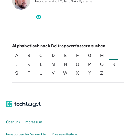
Founder and CTO, GridGain Systems
Alphabetisch nach Beitragsverfassern suchen
A
B
C
D
E
F
G
H
I
J
K
L
M
N
O
P
Q
R
S
T
U
V
W
X
Y
Z
Über uns
Impressum
Ressourcen für Vermarkter
Pressemitteilung