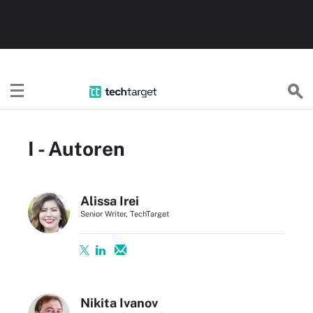
TechTargetDE
I - Autoren
Alissa Irei
Senior Writer, TechTarget
Nikita Ivanov