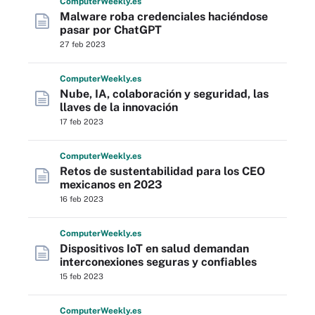
Computer
Weekly
.es
Malware roba credenciales haciéndose
pasar por ChatGPT
27 feb 2023
Computer
Weekly
.es
Nube, IA, colaboración y seguridad, las
llaves de la innovación
17 feb 2023
Computer
Weekly
.es
Retos de sustentabilidad para los CEO
mexicanos en 2023
16 feb 2023
Computer
Weekly
.es
Dispositivos IoT en salud demandan
interconexiones seguras y confiables
15 feb 2023
Computer
Weekly
.es