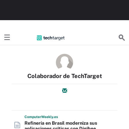
TechTargetES
Colaborador de TechTarget
Computer
Weekly
.es
Refinería en Brasil moderniza sus
aplicaciones críticas con Digibee