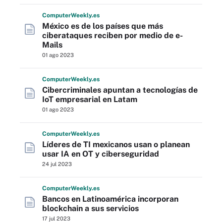
Computer
Weekly
.es
México es de los países que más
ciberataques reciben por medio de e-
Mails
01 ago 2023
Computer
Weekly
.es
Cibercriminales apuntan a tecnologías de
IoT empresarial en Latam
01 ago 2023
Computer
Weekly
.es
Líderes de TI mexicanos usan o planean
usar IA en OT y ciberseguridad
24 jul 2023
Computer
Weekly
.es
Bancos en Latinoamérica incorporan
blockchain a sus servicios
17 jul 2023