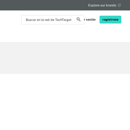
Explore our brands
Buscar
Iniciar sesión
regístrese
en
la
red
de
TechTarget