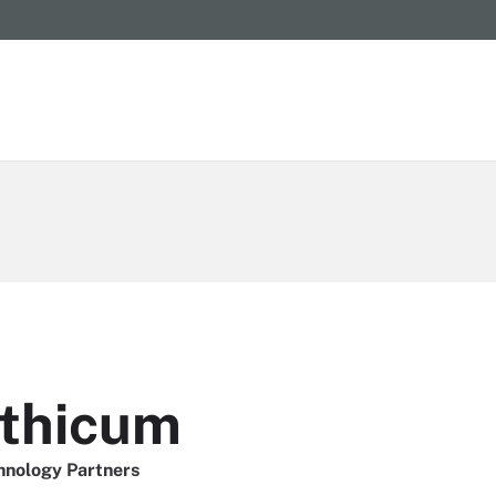
nthicum
hnology Partners