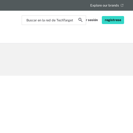
Explore our brands
Buscar
Iniciar sesión
regístrese
en
la
red
de
TechTarget