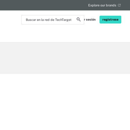
Explore our brands
Buscar
Iniciar sesión
regístrese
en
la
red
de
TechTarget