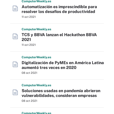
Computer
Weekly
.es
Automatización es imprescindible para
resolver los desafíos de productividad
11 oct 2021
Computer
Weekly
.es
TCS y BBVA lanzan el Hackathon BBVA
2021
11 oct 2021
Computer
Weekly
.es
Digitalización de PyMEs en América Latina
aumentó tres veces en 2020
08 oct 2021
Computer
Weekly
.es
Soluciones usadas en pandemia abrieron
vulnerabilidades, consideran empresas
08 oct 2021
Computer
Weekly
.es