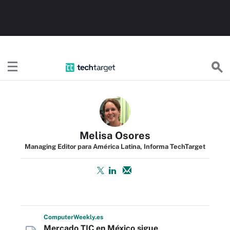
TechTargetES
Melisa Osores
Managing Editor para América Latina, Informa TechTarget
Computer
Weekly
.es
Mercado TIC en México sigue