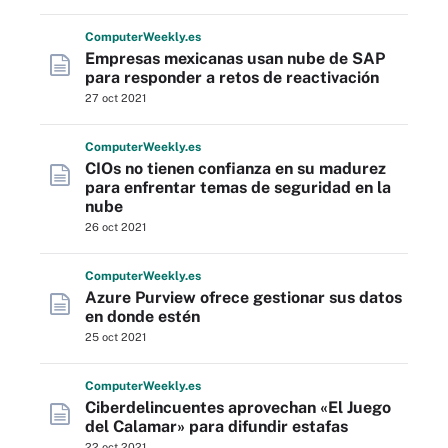
Computer
Weekly
.es
Empresas mexicanas usan nube de SAP
para responder a retos de reactivación
27 oct 2021
Computer
Weekly
.es
CIOs no tienen confianza en su madurez
para enfrentar temas de seguridad en la
nube
26 oct 2021
Computer
Weekly
.es
Azure Purview ofrece gestionar sus datos
en donde estén
25 oct 2021
Computer
Weekly
.es
Ciberdelincuentes aprovechan «El Juego
del Calamar» para difundir estafas
22 oct 2021