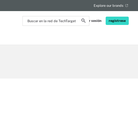
Explore our brands
Buscar
Iniciar sesión
regístrese
en
la
red
de
TechTarget