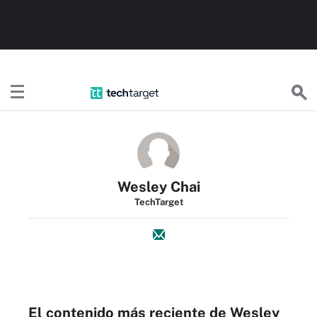
TechTargetES
Wesley Chai
TechTarget
El contenido más reciente de Wesley