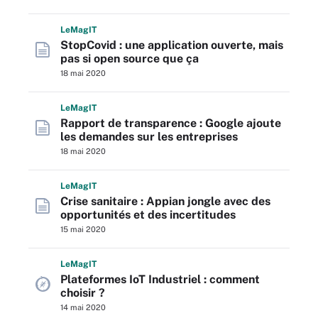
L
e
M
ag
IT
StopCovid : une application ouverte, mais
pas si open source que ça
18 mai 2020
L
e
M
ag
IT
Rapport de transparence : Google ajoute
les demandes sur les entreprises
18 mai 2020
L
e
M
ag
IT
Crise sanitaire : Appian jongle avec des
opportunités et des incertitudes
15 mai 2020
L
e
M
ag
IT
Plateformes IoT Industriel : comment
choisir ?
14 mai 2020