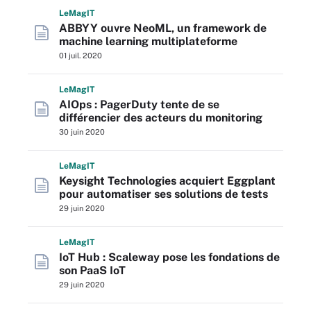
L
e
M
ag
IT
ABBYY ouvre NeoML, un framework de
machine learning multiplateforme
01 juil. 2020
L
e
M
ag
IT
AIOps : PagerDuty tente de se
différencier des acteurs du monitoring
30 juin 2020
L
e
M
ag
IT
Keysight Technologies acquiert Eggplant
pour automatiser ses solutions de tests
29 juin 2020
L
e
M
ag
IT
IoT Hub : Scaleway pose les fondations de
son PaaS IoT
29 juin 2020