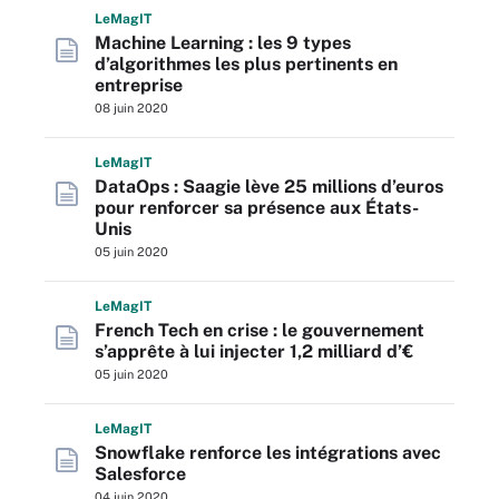
L
e
M
ag
IT
Machine Learning : les 9 types
d’algorithmes les plus pertinents en
entreprise
08 juin 2020
L
e
M
ag
IT
DataOps : Saagie lève 25 millions d’euros
pour renforcer sa présence aux États-
Unis
05 juin 2020
L
e
M
ag
IT
French Tech en crise : le gouvernement
s’apprête à lui injecter 1,2 milliard d’€
05 juin 2020
L
e
M
ag
IT
Snowflake renforce les intégrations avec
Salesforce
04 juin 2020