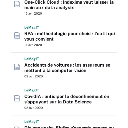
One-Click Cloud : Indexima veut laisser la
main aux data analysts
15 avr. 2020
L
e
M
ag
IT
RPA : méthodologie pour choisir l’outil qui
vous convient
14 avr. 2020
L
e
M
ag
IT
Accidents de voitures : les assureurs se
mettent à la computer vision
09 avr. 2020
L
e
M
ag
IT
CovidIA : anticiper le déconfinement en
s’appuyant sur la Data Science
08 avr. 2020
L
e
M
ag
IT
Dix ans après, Sigfox s’accorde encore au