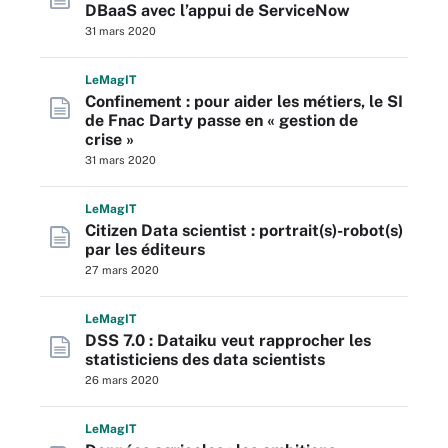
DBaaS avec l’appui de ServiceNow
31 mars 2020
L
e
M
ag
IT
Confinement : pour aider les métiers, le SI
de Fnac Darty passe en « gestion de
crise »
31 mars 2020
L
e
M
ag
IT
Citizen Data scientist : portrait(s)-robot(s)
par les éditeurs
27 mars 2020
L
e
M
ag
IT
DSS 7.0 : Dataiku veut rapprocher les
statisticiens des data scientists
26 mars 2020
L
e
M
ag
IT