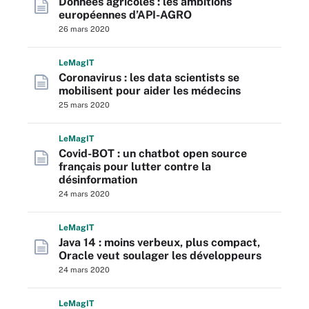
Données agricoles : les ambitions
européennes d’API-AGRO
26 mars 2020
L
e
M
ag
IT
Coronavirus : les data scientists se
mobilisent pour aider les médecins
25 mars 2020
L
e
M
ag
IT
Covid-BOT : un chatbot open source
français pour lutter contre la
désinformation
24 mars 2020
L
e
M
ag
IT
Java 14 : moins verbeux, plus compact,
Oracle veut soulager les développeurs
24 mars 2020
L
e
M
ag
IT