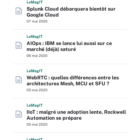
L
e
M
ag
IT
Splunk Cloud débarquera bientôt sur
Google Cloud
07 mai 2020
L
e
M
ag
IT
AIOps : IBM se lance lui aussi sur ce
marché (déjà) saturé
06 mai 2020
L
e
M
ag
IT
WebRTC : quelles différences entre les
architectures Mesh, MCU et SFU ?
05 mai 2020
L
e
M
ag
IT
IIoT : malgré une adoption lente, Rockwell
Automation se prépare
05 mai 2020
L
e
M
ag
IT