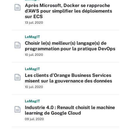
Après Microsoft, Docker se rapproche
d’AWS pour simplifier les déploiements
sur ECS
13 juil. 2020
L
e
M
ag
IT
Choisir le(s) meilleur(s) langage(s) de
programmation pour la pratique DevOps
10 juil. 2020
L
e
M
ag
IT
Les clients d’Orange Business Services
misent sur la gouvernance des données
10 juil. 2020
L
e
M
ag
IT
Industrie 4.0 : Renault choisit le machine
learning de Google Cloud
09 juil. 2020