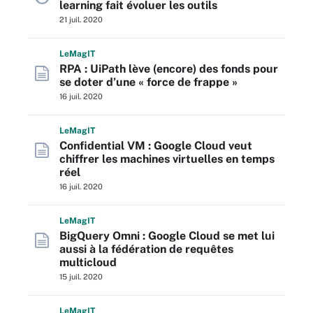
learning fait évoluer les outils
21 juil. 2020
L
e
M
ag
IT
RPA : UiPath lève (encore) des fonds pour
se doter d’une « force de frappe »
16 juil. 2020
L
e
M
ag
IT
Confidential VM : Google Cloud veut
chiffrer les machines virtuelles en temps
réel
16 juil. 2020
L
e
M
ag
IT
BigQuery Omni : Google Cloud se met lui
aussi à la fédération de requêtes
multicloud
15 juil. 2020
L
e
M
ag
IT