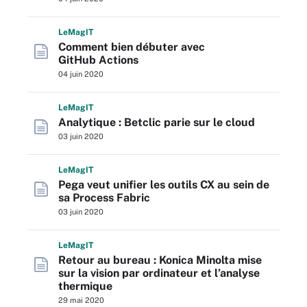
L
e
M
ag
IT
Comment bien débuter avec
GitHub Actions
04 juin 2020
L
e
M
ag
IT
Analytique : Betclic parie sur le cloud
03 juin 2020
L
e
M
ag
IT
Pega veut unifier les outils CX au sein de
sa Process Fabric
03 juin 2020
L
e
M
ag
IT
Retour au bureau : Konica Minolta mise
sur la vision par ordinateur et l’analyse
thermique
29 mai 2020