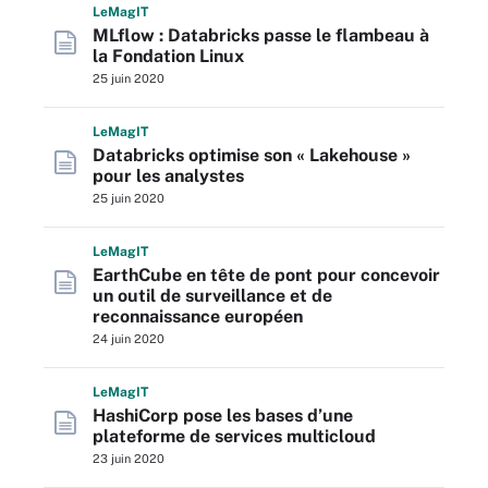
L
e
M
ag
IT
MLflow : Databricks passe le flambeau à
la Fondation Linux
25 juin 2020
L
e
M
ag
IT
Databricks optimise son « Lakehouse »
pour les analystes
25 juin 2020
L
e
M
ag
IT
EarthCube en tête de pont pour concevoir
un outil de surveillance et de
reconnaissance européen
24 juin 2020
L
e
M
ag
IT
HashiCorp pose les bases d’une
plateforme de services multicloud
23 juin 2020