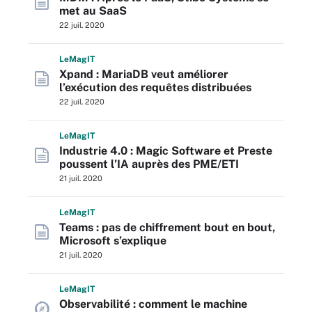
met au SaaS
22 juil. 2020
L
e
M
ag
IT
Xpand : MariaDB veut améliorer
l’exécution des requêtes distribuées
22 juil. 2020
L
e
M
ag
IT
Industrie 4.0 : Magic Software et Preste
poussent l’IA auprès des PME/ETI
21 juil. 2020
L
e
M
ag
IT
Teams : pas de chiffrement bout en bout,
Microsoft s’explique
21 juil. 2020
L
e
M
ag
IT
Observabilité : comment le machine