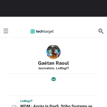
TechTargetFR
Gaétan Raoul
Journaliste, LeMagIT
L
e
M
ag
IT
MDM : Après le PaaS, Stibo Systems se