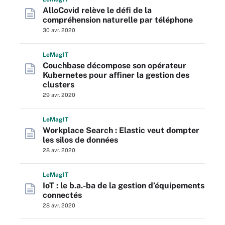
AlloCovid relève le défi de la
compréhension naturelle par téléphone
30 avr. 2020
L
e
M
ag
IT
Couchbase décompose son opérateur
Kubernetes pour affiner la gestion des
clusters
29 avr. 2020
L
e
M
ag
IT
Workplace Search : Elastic veut dompter
les silos de données
28 avr. 2020
L
e
M
ag
IT
IoT : le b.a.-ba de la gestion d’équipements
connectés
28 avr. 2020