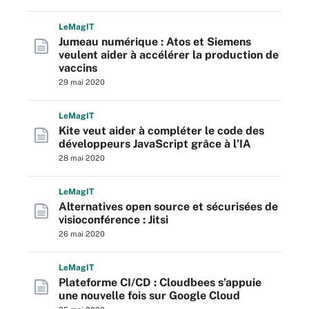
L
e
M
ag
IT
Jumeau numérique : Atos et Siemens
veulent aider à accélérer la production de
vaccins
29 mai 2020
L
e
M
ag
IT
Kite veut aider à compléter le code des
développeurs JavaScript grâce à l’IA
28 mai 2020
L
e
M
ag
IT
Alternatives open source et sécurisées de
visioconférence : Jitsi
26 mai 2020
L
e
M
ag
IT
Plateforme CI/CD : Cloudbees s’appuie
une nouvelle fois sur Google Cloud