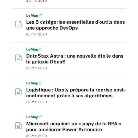
25 mai 2020
L
e
M
ag
IT
Les 5 catégories essentielles d’outils dans
une approche DevOps
25 mai 2020
L
e
M
ag
IT
DataStax Astra : une nouvelle étoile dans
la galaxie DbaaS
22 mai 2020
L
e
M
ag
IT
Logistique : Upply prépare la reprise post-
confinement grâce à ses algorithmes
20 mai 2020
L
e
M
ag
IT
Microsoft acquiert un « papy de la RPA »
pour améliorer Power Automate
20 mai 2020