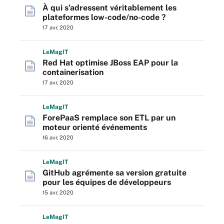
À qui s’adressent véritablement les
plateformes low-code/no-code ?
17 avr. 2020
L
e
M
ag
IT
Red Hat optimise JBoss EAP pour la
containerisation
17 avr. 2020
L
e
M
ag
IT
ForePaaS remplace son ETL par un
moteur orienté événements
16 avr. 2020
L
e
M
ag
IT
GitHub agrémente sa version gratuite
pour les équipes de développeurs
15 avr. 2020
L
e
M
ag
IT