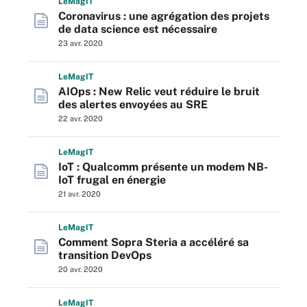
L
e
M
ag
IT
Coronavirus : une agrégation des projets
de data science est nécessaire
23 avr. 2020
L
e
M
ag
IT
AIOps : New Relic veut réduire le bruit
des alertes envoyées au SRE
22 avr. 2020
L
e
M
ag
IT
IoT : Qualcomm présente un modem NB-
IoT frugal en énergie
21 avr. 2020
L
e
M
ag
IT
Comment Sopra Steria a accéléré sa
transition DevOps
20 avr. 2020
L
e
M
ag
IT