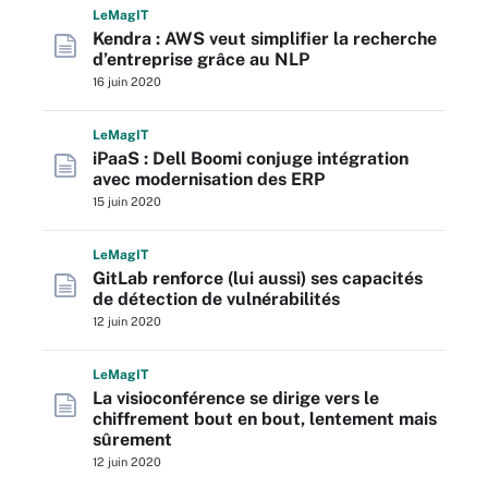
L
e
M
ag
IT
Kendra : AWS veut simplifier la recherche
d’entreprise grâce au NLP
16 juin 2020
L
e
M
ag
IT
iPaaS : Dell Boomi conjuge intégration
avec modernisation des ERP
15 juin 2020
L
e
M
ag
IT
GitLab renforce (lui aussi) ses capacités
de détection de vulnérabilités
12 juin 2020
L
e
M
ag
IT
La visioconférence se dirige vers le
chiffrement bout en bout, lentement mais
sûrement
12 juin 2020