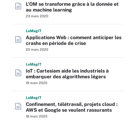
L’OM se transforme grâce à la donnée et
au machine learning
23 mars 2020
L
e
M
ag
IT
Applications Web : comment anticiper les
crashs en période de crise
20 mars 2020
L
e
M
ag
IT
IoT : Cartesiam aide les industriels à
embarquer des algorithmes légers
19 mars 2020
L
e
M
ag
IT
Confinement, télétravail, projets cloud :
AWS et Google se veulent rassurants
18 mars 2020