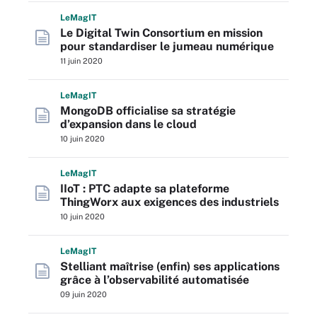
L
e
M
ag
IT
Le Digital Twin Consortium en mission
pour standardiser le jumeau numérique
11 juin 2020
L
e
M
ag
IT
MongoDB officialise sa stratégie
d’expansion dans le cloud
10 juin 2020
L
e
M
ag
IT
IIoT : PTC adapte sa plateforme
ThingWorx aux exigences des industriels
10 juin 2020
L
e
M
ag
IT
Stelliant maîtrise (enfin) ses applications
grâce à l’observabilité automatisée
09 juin 2020