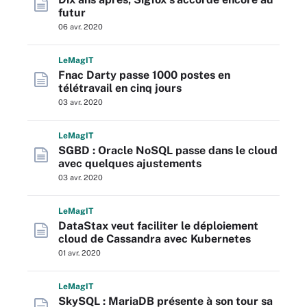
futur
06 avr. 2020
L
e
M
ag
IT
Fnac Darty passe 1000 postes en
télétravail en cinq jours
03 avr. 2020
L
e
M
ag
IT
SGBD : Oracle NoSQL passe dans le cloud
avec quelques ajustements
03 avr. 2020
L
e
M
ag
IT
DataStax veut faciliter le déploiement
cloud de Cassandra avec Kubernetes
01 avr. 2020
L
e
M
ag
IT
SkySQL : MariaDB présente à son tour sa