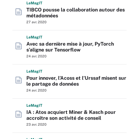
L
e
M
ag
IT
TIBCO pousse la collaboration autour des
métadonnées
27 avr. 2020
L
e
M
ag
IT
Avec sa dernière mise à jour, PyTorch
s’aligne sur Tensorflow
24 avr. 2020
L
e
M
ag
IT
Pour innover, l’Acoss et l’Urssaf misent sur
le partage de données
24 avr. 2020
L
e
M
ag
IT
IA : Atos acquiert Miner & Kasch pour
accroître son activité de conseil
23 avr. 2020