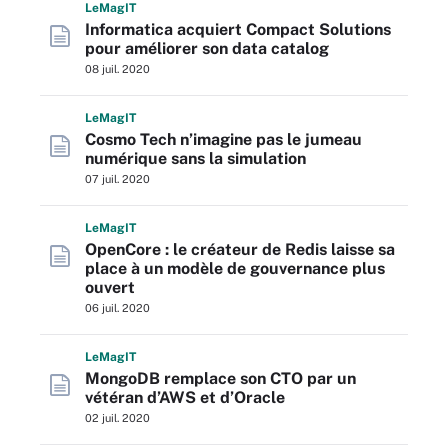
L
e
M
ag
IT
Informatica acquiert Compact Solutions
pour améliorer son data catalog
08 juil. 2020
L
e
M
ag
IT
Cosmo Tech n’imagine pas le jumeau
numérique sans la simulation
07 juil. 2020
L
e
M
ag
IT
OpenCore : le créateur de Redis laisse sa
place à un modèle de gouvernance plus
ouvert
06 juil. 2020
L
e
M
ag
IT
MongoDB remplace son CTO par un
vétéran d’AWS et d’Oracle
02 juil. 2020