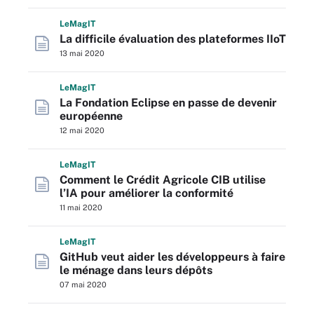
L
e
M
ag
IT
La difficile évaluation des plateformes IIoT
13 mai 2020
L
e
M
ag
IT
La Fondation Eclipse en passe de devenir
européenne
12 mai 2020
L
e
M
ag
IT
Comment le Crédit Agricole CIB utilise
l’IA pour améliorer la conformité
11 mai 2020
L
e
M
ag
IT
GitHub veut aider les développeurs à faire
le ménage dans leurs dépôts
07 mai 2020