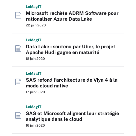
L
e
M
ag
IT
Microsoft rachète ADRM Software pour
rationaliser Azure Data Lake
22 juin 2020
L
e
M
ag
IT
Data Lake : soutenu par Uber, le projet
Apache Hudi gagne en maturité
18 juin 2020
L
e
M
ag
IT
SAS refond l’architecture de Viya 4 à la
mode cloud native
17 juin 2020
L
e
M
ag
IT
SAS et Microsoft alignent leur stratégie
analytique dans le cloud
16 juin 2020