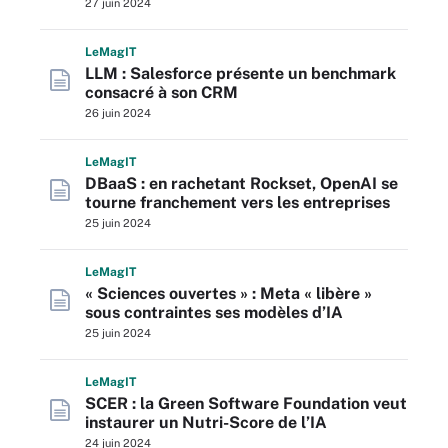
27 juin 2024
L
e
M
ag
IT
LLM : Salesforce présente un benchmark
consacré à son CRM
26 juin 2024
L
e
M
ag
IT
DBaaS : en rachetant Rockset, OpenAI se
tourne franchement vers les entreprises
25 juin 2024
L
e
M
ag
IT
« Sciences ouvertes » : Meta « libère »
sous contraintes ses modèles d’IA
25 juin 2024
L
e
M
ag
IT
SCER : la Green Software Foundation veut
instaurer un Nutri-Score de l’IA
24 juin 2024