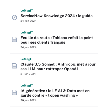
L
e
M
ag
IT
ServiceNow Knowledge 2024 : le guide
24 juin 2024
L
e
M
ag
IT
Feuille de route : Tableau refait le point
pour ses clients français
24 juin 2024
L
e
M
ag
IT
Claude 3.5 Sonnet : Anthropic met à jour
ses LLM pour rattraper OpenAI
21 juin 2024
L
e
M
ag
IT
IA générative : la LF AI & Data met en
garde contre « l’open washing »
20 juin 2024