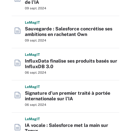
de l’IA
09 sept. 2024
L
e
M
ag
IT
Sauvegarde : Salesforce concrétise ses
ambitions en rachetant Own
09 sept. 2024
L
e
M
ag
IT
InfluxData finalise ses produits basés sur
InfluxDB 3.0
06 sept. 2024
L
e
M
ag
IT
Signature d’un premier traité à portée
internationale sur l’IA
06 sept. 2024
L
e
M
ag
IT
IA vocale : Salesforce met la main sur
Tenyx