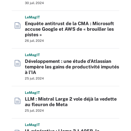
30 juil. 2024
L
e
M
ag
IT
Enquête antitrust de la CMA : Microsoft
accuse Google et AWS de « brouiller les
pistes »
26 juil. 2024
L
e
M
ag
IT
Développement : une étude d’Atlassian
tempère les gains de productivité imputés
à l’IA
25 juil. 2024
L
e
M
ag
IT
LLM : Mistral Large 2 vole déjà la vedette
au fleuron de Meta
25 juil. 2024
L
e
M
ag
IT