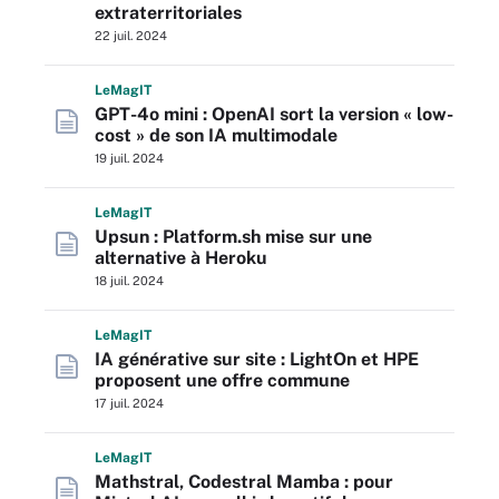
extraterritoriales
22 juil. 2024
L
e
M
ag
IT
GPT-4o mini : OpenAI sort la version « low-
cost » de son IA multimodale
19 juil. 2024
L
e
M
ag
IT
Upsun : Platform.sh mise sur une
alternative à Heroku
18 juil. 2024
L
e
M
ag
IT
IA générative sur site : LightOn et HPE
proposent une offre commune
17 juil. 2024
L
e
M
ag
IT
Mathstral, Codestral Mamba : pour