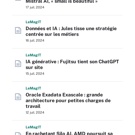
Mistral AI, « small is beautiful »
17 juil. 2024
L
e
M
ag
IT
Données et IA : Jules tisse une stratégie
centrée sur les métiers
16 juil. 2024
L
e
M
ag
IT
IA générative : Fujitsu tient son ChatGPT
sur site
15 juil. 2024
L
e
M
ag
IT
Oracle Exadata Exascale : grande
architecture pour petites charges de
travail
12 juil. 2024
L
e
M
ag
IT
En rachetant Silo AI, AMD poursuit sa