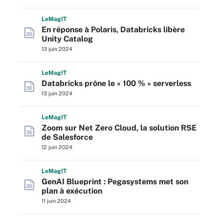
L
e
M
ag
IT
En réponse à Polaris, Databricks libère
Unity Catalog
13 juin 2024
L
e
M
ag
IT
Databricks prône le « 100 % » serverless
13 juin 2024
L
e
M
ag
IT
Zoom sur Net Zero Cloud, la solution RSE
de Salesforce
12 juin 2024
L
e
M
ag
IT
GenAI Blueprint : Pegasystems met son
plan à exécution
11 juin 2024