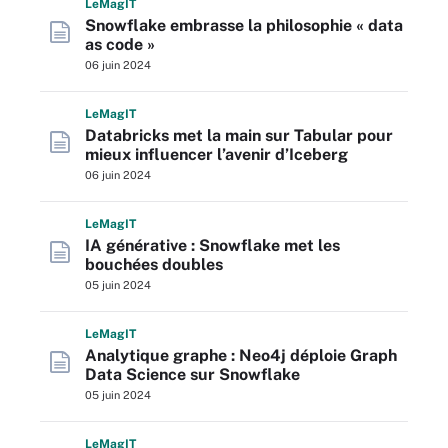
L
e
M
ag
IT
Snowflake embrasse la philosophie « data
as code »
06 juin 2024
L
e
M
ag
IT
Databricks met la main sur Tabular pour
mieux influencer l’avenir d’Iceberg
06 juin 2024
L
e
M
ag
IT
IA générative : Snowflake met les
bouchées doubles
05 juin 2024
L
e
M
ag
IT
Analytique graphe : Neo4j déploie Graph
Data Science sur Snowflake
05 juin 2024
L
e
M
ag
IT