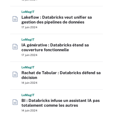
L
e
M
ag
IT
Lakeflow : Databricks veut unifier sa
gestion des pipelines de données
17 juin 2024
L
e
M
ag
IT
IA générative : Databricks étend sa
couverture fonctionnelle
17 juin 2024
L
e
M
ag
IT
Rachat de Tabular : Databricks défend sa
décision
14 juin 2024
L
e
M
ag
IT
BI : Databricks infuse un assistant IA pas
totalement comme les autres
14 juin 2024