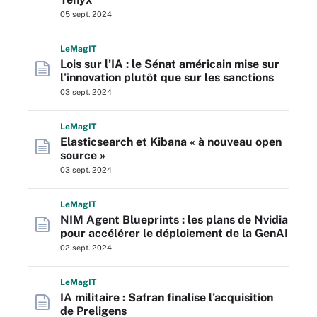
05 sept. 2024
L
e
M
ag
IT
Lois sur l’IA : le Sénat américain mise sur
l’innovation plutôt que sur les sanctions
03 sept. 2024
L
e
M
ag
IT
Elasticsearch et Kibana « à nouveau open
source »
03 sept. 2024
L
e
M
ag
IT
NIM Agent Blueprints : les plans de Nvidia
pour accélérer le déploiement de la GenAI
02 sept. 2024
L
e
M
ag
IT
IA militaire : Safran finalise l’acquisition
de Preligens