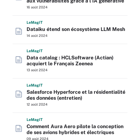
aux vulnérabilités grâce à l’IA générative
16 août 2024
L
e
M
ag
IT
Dataiku étend son écosystème LLM Mesh
14 août 2024
L
e
M
ag
IT
Data catalog : HCLSoftware (Actian)
acquiert le Français Zeenea
13 août 2024
L
e
M
ag
IT
Salesforce Hyperforce et la résidentialité
des données (entretien)
12 août 2024
L
e
M
ag
IT
Comment Aura Aero pilote la conception
de ses avions hybrides et électriques
09 août 2024