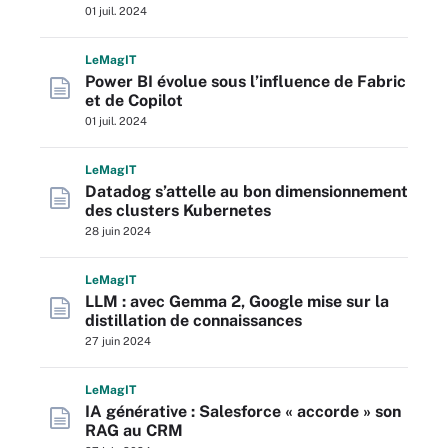
01 juil. 2024
L
e
M
ag
IT
Power BI évolue sous l’influence de Fabric
et de Copilot
01 juil. 2024
L
e
M
ag
IT
Datadog s’attelle au bon dimensionnement
des clusters Kubernetes
28 juin 2024
L
e
M
ag
IT
LLM : avec Gemma 2, Google mise sur la
distillation de connaissances
27 juin 2024
L
e
M
ag
IT
IA générative : Salesforce « accorde » son
RAG au CRM