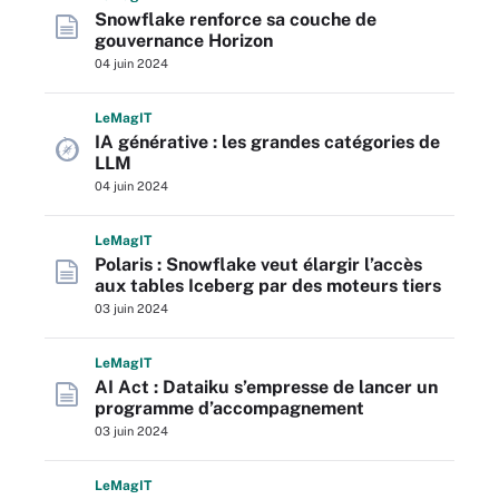
Snowflake renforce sa couche de
gouvernance Horizon
04 juin 2024
L
e
M
ag
IT
IA générative : les grandes catégories de
LLM
04 juin 2024
L
e
M
ag
IT
Polaris : Snowflake veut élargir l’accès
aux tables Iceberg par des moteurs tiers
03 juin 2024
L
e
M
ag
IT
AI Act : Dataiku s’empresse de lancer un
programme d’accompagnement
03 juin 2024
L
e
M
ag
IT