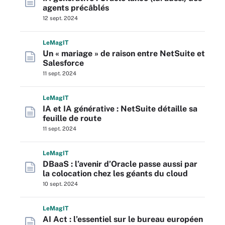
agents précâblés
12 sept. 2024
L
e
M
ag
IT
Un « mariage » de raison entre NetSuite et
Salesforce
11 sept. 2024
L
e
M
ag
IT
IA et IA générative : NetSuite détaille sa
feuille de route
11 sept. 2024
L
e
M
ag
IT
DBaaS : l’avenir d’Oracle passe aussi par
la colocation chez les géants du cloud
10 sept. 2024
L
e
M
ag
IT
AI Act : l’essentiel sur le bureau européen