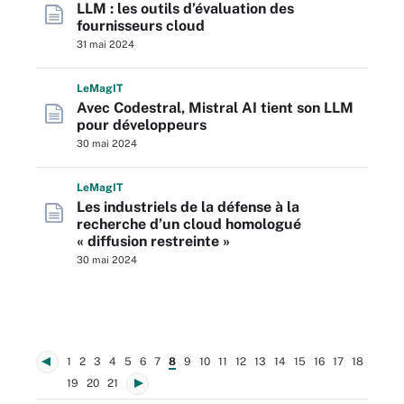
LLM : les outils d’évaluation des
fournisseurs cloud
31 mai 2024
L
e
M
ag
IT
Avec Codestral, Mistral AI tient son LLM
pour développeurs
30 mai 2024
L
e
M
ag
IT
Les industriels de la défense à la
recherche d’un cloud homologué
« diffusion restreinte »
30 mai 2024
1
2
3
4
5
6
7
8
9
10
11
12
13
14
15
16
17
18
19
20
21