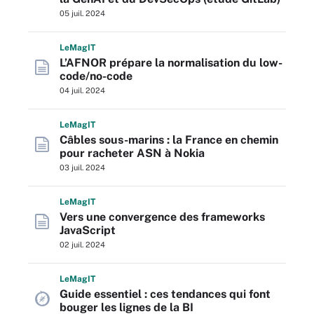
05 juil. 2024
L
e
M
ag
IT
L’AFNOR prépare la normalisation du low-
code/no-code
04 juil. 2024
L
e
M
ag
IT
Câbles sous-marins : la France en chemin
pour racheter ASN à Nokia
03 juil. 2024
L
e
M
ag
IT
Vers une convergence des frameworks
JavaScript
02 juil. 2024
L
e
M
ag
IT
Guide essentiel : ces tendances qui font
bouger les lignes de la BI