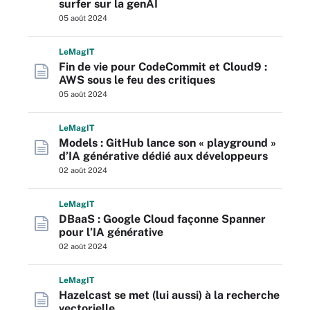
surfer sur la genAI
05 août 2024
L
e
M
ag
IT
Fin de vie pour CodeCommit et Cloud9 :
AWS sous le feu des critiques
05 août 2024
L
e
M
ag
IT
Models : GitHub lance son « playground »
d’IA générative dédié aux développeurs
02 août 2024
L
e
M
ag
IT
DBaaS : Google Cloud façonne Spanner
pour l’IA générative
02 août 2024
L
e
M
ag
IT
Hazelcast se met (lui aussi) à la recherche
vectorielle