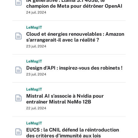
IA générative : Llama 3.1 405B, le
champion de Meta pour détrôner OpenAI
24 juil. 2024
L
e
M
ag
IT
Cloud et énergies renouvelables : Amazon
s’arrangerait-il avec la réalité ?
23 juil. 2024
L
e
M
ag
IT
Design d’API : inspirez-vous des robinets !
23 juil. 2024
L
e
M
ag
IT
Mistral AI s’associe à Nvidia pour
entraîner Mistral NeMo 12B
22 juil. 2024
L
e
M
ag
IT
EUCS : la CNIL défend la réintroduction
des critères d’immunité aux lois