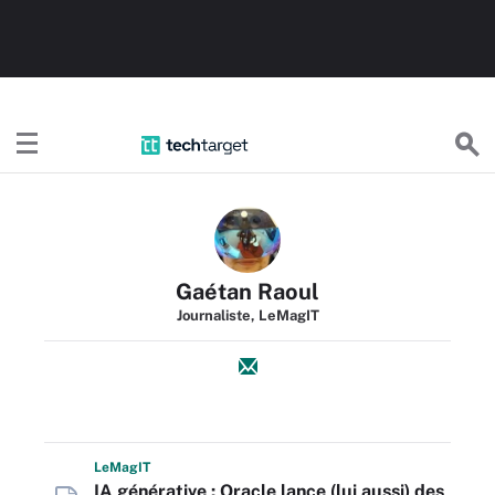
TechTargetFR
Gaétan Raoul
Journaliste, LeMagIT
L
e
M
ag
IT
IA générative : Oracle lance (lui aussi) des