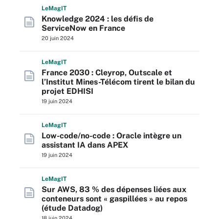
L
e
M
ag
IT
Knowledge 2024 : les défis de
ServiceNow en France
20 juin 2024
L
e
M
ag
IT
France 2030 : Cleyrop, Outscale et
l’Institut Mines-Télécom tirent le bilan du
projet EDHISI
19 juin 2024
L
e
M
ag
IT
Low-code/no-code : Oracle intègre un
assistant IA dans APEX
19 juin 2024
L
e
M
ag
IT
Sur AWS, 83 % des dépenses liées aux
conteneurs sont « gaspillées » au repos
(étude Datadog)
18 juin 2024