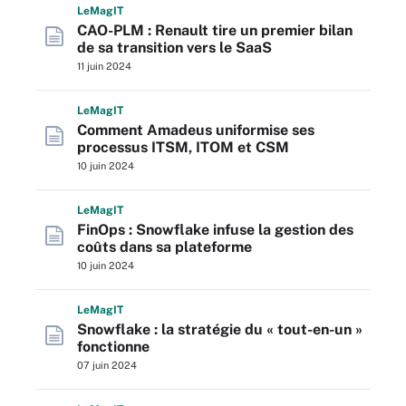
L
e
M
ag
IT
CAO-PLM : Renault tire un premier bilan
de sa transition vers le SaaS
11 juin 2024
L
e
M
ag
IT
Comment Amadeus uniformise ses
processus ITSM, ITOM et CSM
10 juin 2024
L
e
M
ag
IT
FinOps : Snowflake infuse la gestion des
coûts dans sa plateforme
10 juin 2024
L
e
M
ag
IT
Snowflake : la stratégie du « tout-en-un »
fonctionne
07 juin 2024