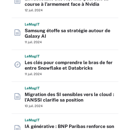
course à l’armement face à Nvidia
12 juil. 2024
L
e
M
ag
IT
Samsung étoffe sa stratégie autour de
Galaxy AI
11 juil. 2024
L
e
M
ag
IT
Les clés pour comprendre le bras de fer
entre Snowflake et Databricks
11 juil. 2024
L
e
M
ag
IT
Migration des SI sensibles vers le cloud :
l’ANSSI clarifie sa position
10 juil. 2024
L
e
M
ag
IT
IA générative : BNP Paribas renforce son