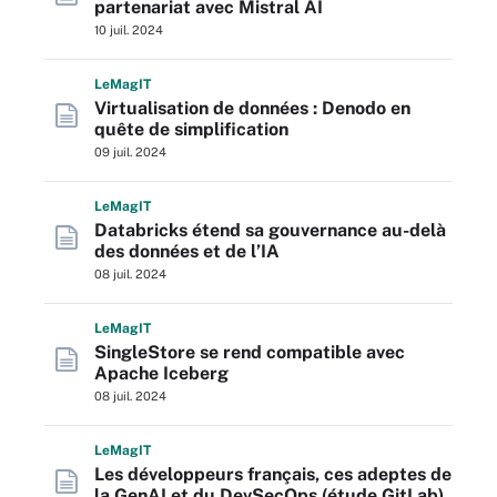
partenariat avec Mistral AI
10 juil. 2024
L
e
M
ag
IT
Virtualisation de données : Denodo en
quête de simplification
09 juil. 2024
L
e
M
ag
IT
Databricks étend sa gouvernance au-delà
des données et de l’IA
08 juil. 2024
L
e
M
ag
IT
SingleStore se rend compatible avec
Apache Iceberg
08 juil. 2024
L
e
M
ag
IT
Les développeurs français, ces adeptes de
la GenAI et du DevSecOps (étude GitLab)