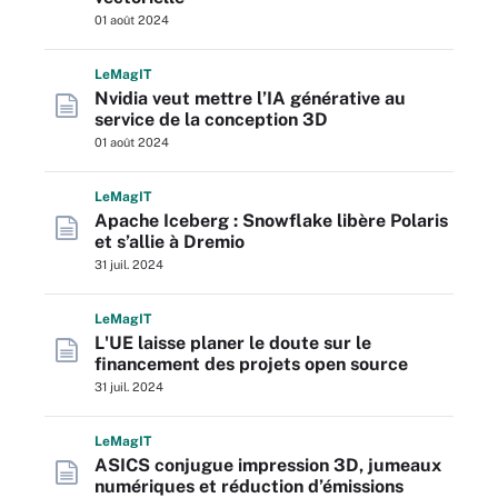
01 août 2024
L
e
M
ag
IT
Nvidia veut mettre l’IA générative au
service de la conception 3D
01 août 2024
L
e
M
ag
IT
Apache Iceberg : Snowflake libère Polaris
et s’allie à Dremio
31 juil. 2024
L
e
M
ag
IT
L'UE laisse planer le doute sur le
financement des projets open source
31 juil. 2024
L
e
M
ag
IT
ASICS conjugue impression 3D, jumeaux
numériques et réduction d’émissions