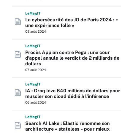
L
e
M
ag
IT
La cybersécurité des JO de Paris 2024 : «
une expérience folle »
08 août 2024
L
e
M
ag
IT
Procès Appian contre Pega : une cour
d’appel annule le verdict de 2 milliards de
dollars
07 août 2024
L
e
M
ag
IT
IA : Groq lève 640 millions de dollars pour
muscler son cloud dédié à l’inférence
06 août 2024
L
e
M
ag
IT
Search AI Lake : Elastic renomme son
architecture « stateless » pour mieux