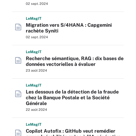
02 sept. 2024
L
e
M
ag
IT
Migration vers S/4HANA : Capgemini
rachète Syniti
02 sept. 2024
L
e
M
ag
IT
Recherche sémantique, RAG : dix bases de
données vectorielles à évaluer
23 août 2024
L
e
M
ag
IT
Les dessous de la détection de la fraude
chez la Banque Postale et la Société
Générale
22 août 2024
L
e
M
ag
IT
Copilot Autofix : GitHub veut remédier