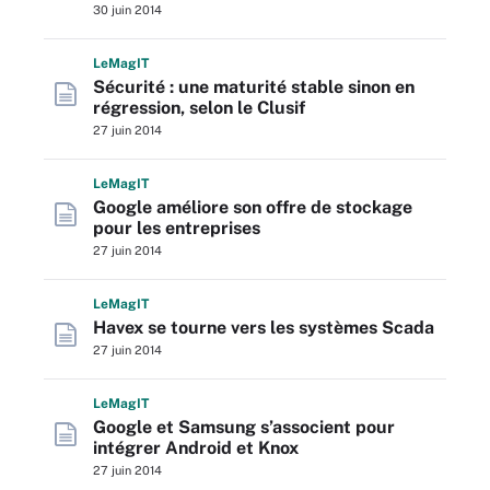
30 juin 2014
L
e
M
ag
IT
Sécurité : une maturité stable sinon en
régression, selon le Clusif
27 juin 2014
L
e
M
ag
IT
Google améliore son offre de stockage
pour les entreprises
27 juin 2014
L
e
M
ag
IT
Havex se tourne vers les systèmes Scada
27 juin 2014
L
e
M
ag
IT
Google et Samsung s’associent pour
intégrer Android et Knox
27 juin 2014