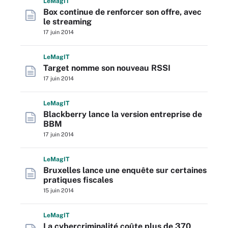
L
e
M
ag
IT
Box continue de renforcer son offre, avec
le streaming
17 juin 2014
L
e
M
ag
IT
Target nomme son nouveau RSSI
17 juin 2014
L
e
M
ag
IT
Blackberry lance la version entreprise de
BBM
17 juin 2014
L
e
M
ag
IT
Bruxelles lance une enquête sur certaines
pratiques fiscales
15 juin 2014
L
e
M
ag
IT
La cybercriminalité coûte plus de 370