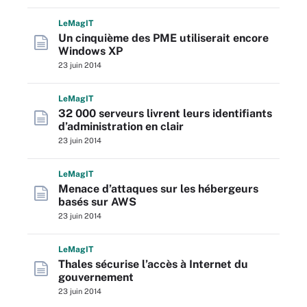
L
e
M
ag
IT
Un cinquième des PME utiliserait encore
Windows XP
23 juin 2014
L
e
M
ag
IT
32 000 serveurs livrent leurs identifiants
d’administration en clair
23 juin 2014
L
e
M
ag
IT
Menace d’attaques sur les hébergeurs
basés sur AWS
23 juin 2014
L
e
M
ag
IT
Thales sécurise l’accès à Internet du
gouvernement
23 juin 2014