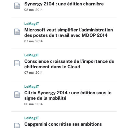
Synergy 2104 : une édition charnière
08 mai 2014
L
e
M
ag
IT
Microsoft veut simplifier l’administration
des postes de travail avec MDOP 2014
07 mai 2014
L
e
M
ag
IT
Conscience croissante de l’importance du
chiffrement dans le Cloud
07 mai 2014
L
e
M
ag
IT
Citrix Synergy 2014 : une édition sous le
signe de la mobilité
06 mai 2014
L
e
M
ag
IT
Capgemini concrétise ses ambitions