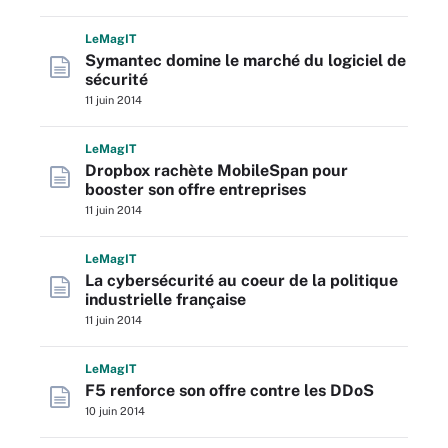
L
e
M
ag
IT
Symantec domine le marché du logiciel de
sécurité
11 juin 2014
L
e
M
ag
IT
Dropbox rachète MobileSpan pour
booster son offre entreprises
11 juin 2014
L
e
M
ag
IT
La cybersécurité au coeur de la politique
industrielle française
11 juin 2014
L
e
M
ag
IT
F5 renforce son offre contre les DDoS
10 juin 2014