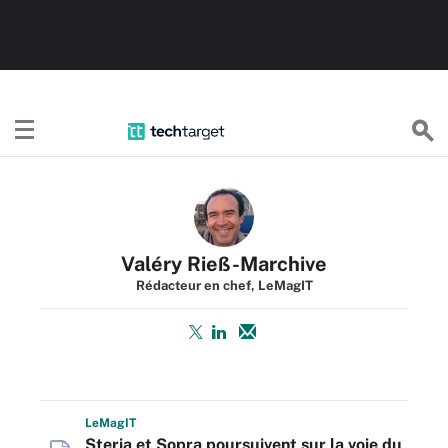
TechTargetFR
Valéry Rieß-Marchive
Rédacteur en chef, LeMagIT
L
e
M
ag
IT
Steria et Sopra poursuivent sur la voie du