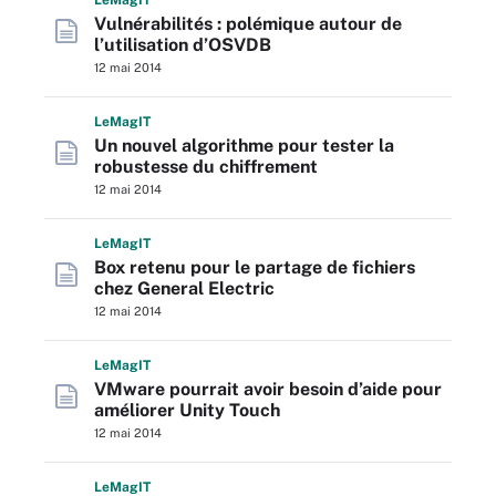
L
e
M
ag
IT
Vulnérabilités : polémique autour de
l’utilisation d’OSVDB
12 mai 2014
L
e
M
ag
IT
Un nouvel algorithme pour tester la
robustesse du chiffrement
12 mai 2014
L
e
M
ag
IT
Box retenu pour le partage de fichiers
chez General Electric
12 mai 2014
L
e
M
ag
IT
VMware pourrait avoir besoin d’aide pour
améliorer Unity Touch
12 mai 2014
L
e
M
ag
IT