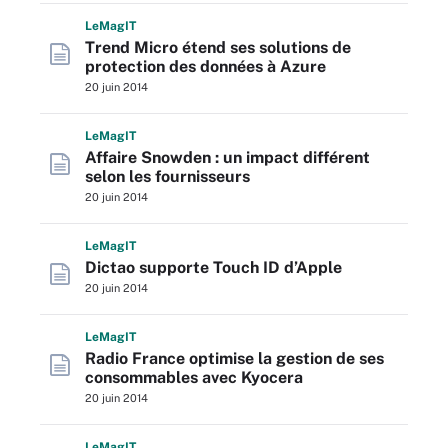
L
e
M
ag
IT
Trend Micro étend ses solutions de
protection des données à Azure
20 juin 2014
L
e
M
ag
IT
Affaire Snowden : un impact différent
selon les fournisseurs
20 juin 2014
L
e
M
ag
IT
Dictao supporte Touch ID d’Apple
20 juin 2014
L
e
M
ag
IT
Radio France optimise la gestion de ses
consommables avec Kyocera
20 juin 2014
L
e
M
ag
IT