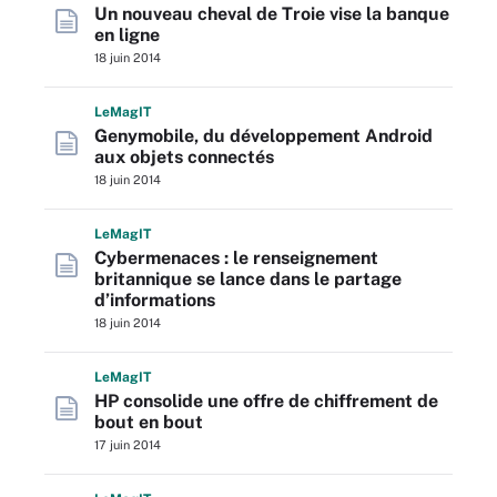
Un nouveau cheval de Troie vise la banque
en ligne
18 juin 2014
L
e
M
ag
IT
Genymobile, du développement Android
aux objets connectés
18 juin 2014
L
e
M
ag
IT
Cybermenaces : le renseignement
britannique se lance dans le partage
d’informations
18 juin 2014
L
e
M
ag
IT
HP consolide une offre de chiffrement de
bout en bout
17 juin 2014