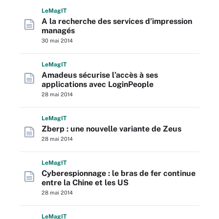
L
e
M
ag
IT
A la recherche des services d’impression
managés
30 mai 2014
L
e
M
ag
IT
Amadeus sécurise l’accès à ses
applications avec LoginPeople
28 mai 2014
L
e
M
ag
IT
Zberp : une nouvelle variante de Zeus
28 mai 2014
L
e
M
ag
IT
Cyberespionnage : le bras de fer continue
entre la Chine et les US
28 mai 2014
L
e
M
ag
IT