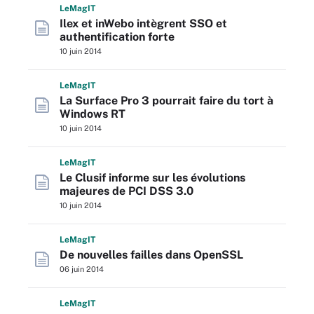
L
e
M
ag
IT
Ilex et inWebo intègrent SSO et
authentification forte
10 juin 2014
L
e
M
ag
IT
La Surface Pro 3 pourrait faire du tort à
Windows RT
10 juin 2014
L
e
M
ag
IT
Le Clusif informe sur les évolutions
majeures de PCI DSS 3.0
10 juin 2014
L
e
M
ag
IT
De nouvelles failles dans OpenSSL
06 juin 2014
L
e
M
ag
IT