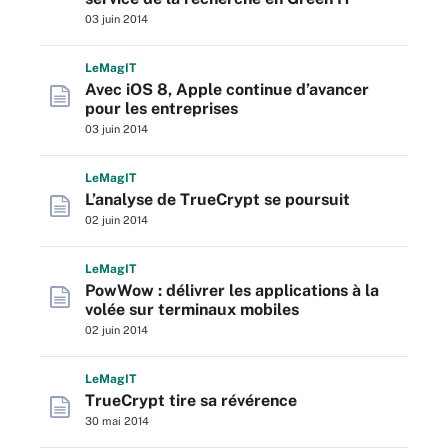
03 juin 2014
L
e
M
ag
IT
Avec iOS 8, Apple continue d’avancer
pour les entreprises
03 juin 2014
L
e
M
ag
IT
L’analyse de TrueCrypt se poursuit
02 juin 2014
L
e
M
ag
IT
PowWow : délivrer les applications à la
volée sur terminaux mobiles
02 juin 2014
L
e
M
ag
IT
TrueCrypt tire sa révérence
30 mai 2014