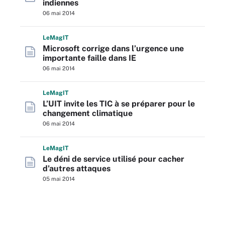
indiennes
06 mai 2014
L
e
M
ag
IT
Microsoft corrige dans l’urgence une
importante faille dans IE
06 mai 2014
L
e
M
ag
IT
L’UIT invite les TIC à se préparer pour le
changement climatique
06 mai 2014
L
e
M
ag
IT
Le déni de service utilisé pour cacher
d’autres attaques
05 mai 2014