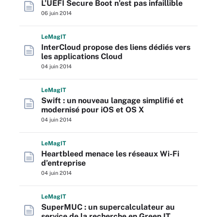
L’UEFI Secure Boot n’est pas infaillible
06 juin 2014
L
e
M
ag
IT
InterCloud propose des liens dédiés vers
les applications Cloud
04 juin 2014
L
e
M
ag
IT
Swift : un nouveau langage simplifié et
modernisé pour iOS et OS X
04 juin 2014
L
e
M
ag
IT
Heartbleed menace les réseaux Wi-Fi
d’entreprise
04 juin 2014
L
e
M
ag
IT
SuperMUC : un supercalculateur au
service de la recherche en Green IT