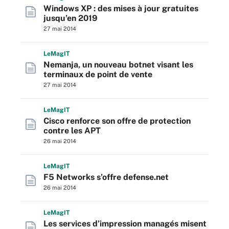
Windows XP : des mises à jour gratuites
jusqu’en 2019
27 mai 2014
L
e
M
ag
IT
Nemanja, un nouveau botnet visant les
terminaux de point de vente
27 mai 2014
L
e
M
ag
IT
Cisco renforce son offre de protection
contre les APT
26 mai 2014
L
e
M
ag
IT
F5 Networks s’offre defense.net
26 mai 2014
L
e
M
ag
IT
Les services d’impression managés misent