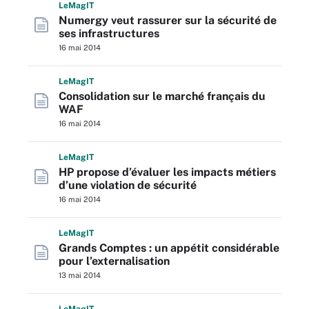
L
e
M
ag
IT
Numergy veut rassurer sur la sécurité de
ses infrastructures
16 mai 2014
L
e
M
ag
IT
Consolidation sur le marché français du
WAF
16 mai 2014
L
e
M
ag
IT
HP propose d’évaluer les impacts métiers
d’une violation de sécurité
16 mai 2014
L
e
M
ag
IT
Grands Comptes : un appétit considérable
pour l’externalisation
13 mai 2014