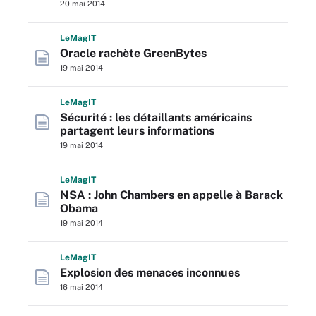
20 mai 2014
L
e
M
ag
IT
Oracle rachète GreenBytes
19 mai 2014
L
e
M
ag
IT
Sécurité : les détaillants américains
partagent leurs informations
19 mai 2014
L
e
M
ag
IT
NSA : John Chambers en appelle à Barack
Obama
19 mai 2014
L
e
M
ag
IT
Explosion des menaces inconnues
16 mai 2014