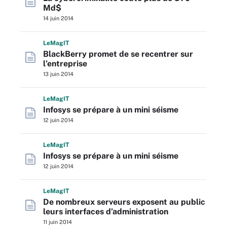
Md$
14 juin 2014
L
e
M
ag
IT
BlackBerry promet de se recentrer sur
l’entreprise
13 juin 2014
L
e
M
ag
IT
Infosys se prépare à un mini séisme
12 juin 2014
L
e
M
ag
IT
Infosys se prépare à un mini séisme
12 juin 2014
L
e
M
ag
IT
De nombreux serveurs exposent au public
leurs interfaces d’administration
11 juin 2014