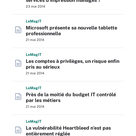
services d’impression managés ?
23 mai 2014
L
e
M
ag
IT
Microsoft présente sa nouvelle tablette
professionnelle
21 mai 2014
L
e
M
ag
IT
Les comptes à privilèges, un risque enfin
pris au sérieux
21 mai 2014
L
e
M
ag
IT
Près de la moitié du budget IT contrôlé
par les métiers
21 mai 2014
L
e
M
ag
IT
La vulnérabilité Heartbleed n’est pas
entièrement réglée