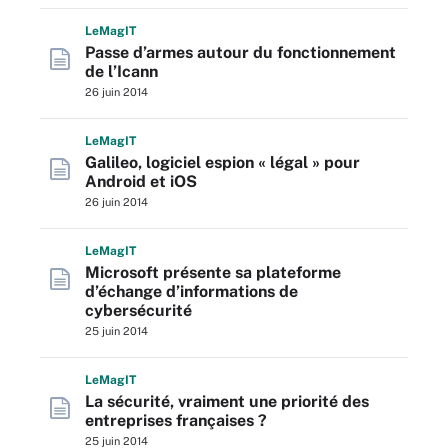
L
e
M
ag
IT
Passe d’armes autour du fonctionnement
de l’Icann
26 juin 2014
L
e
M
ag
IT
Galileo, logiciel espion « légal » pour
Android et iOS
26 juin 2014
L
e
M
ag
IT
Microsoft présente sa plateforme
d’échange d’informations de
cybersécurité
25 juin 2014
L
e
M
ag
IT
La sécurité, vraiment une priorité des
entreprises françaises ?
25 juin 2014