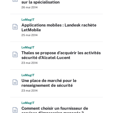
sur la spécialisation
26 mai 2014
L
e
M
ag
IT
Applications mobiles : Landesk rachète
LetMobile
25 mai 2014
L
e
M
ag
IT
Thales se propose d’acquérir les activités
sécurité d’Alcatel-Lucent
23 mai 2014
L
e
M
ag
IT
Une place de marché pour le
renseignement de sécurité
23 mai 2014
L
e
M
ag
IT
Comment choisir un fournisseur de