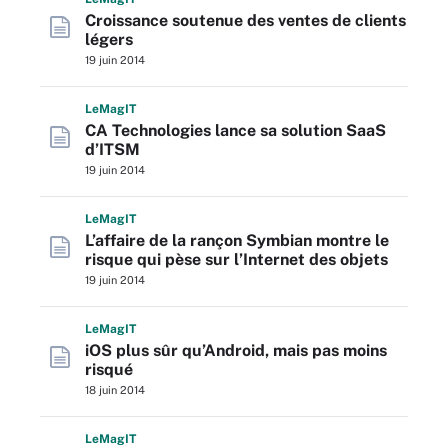
Croissance soutenue des ventes de clients
légers
19 juin 2014
L
e
M
ag
IT
CA Technologies lance sa solution SaaS
d’ITSM
19 juin 2014
L
e
M
ag
IT
L’affaire de la rançon Symbian montre le
risque qui pèse sur l’Internet des objets
19 juin 2014
L
e
M
ag
IT
iOS plus sûr qu’Android, mais pas moins
risqué
18 juin 2014
L
e
M
ag
IT