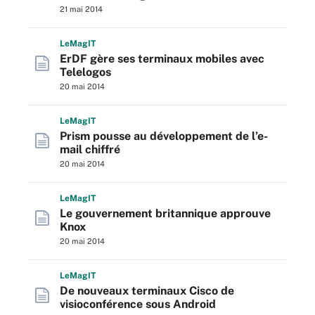
21 mai 2014
L
e
M
ag
IT
ErDF gère ses terminaux mobiles avec
Telelogos
20 mai 2014
L
e
M
ag
IT
Prism pousse au développement de l’e-
mail chiffré
20 mai 2014
L
e
M
ag
IT
Le gouvernement britannique approuve
Knox
20 mai 2014
L
e
M
ag
IT
De nouveaux terminaux Cisco de
visioconférence sous Android