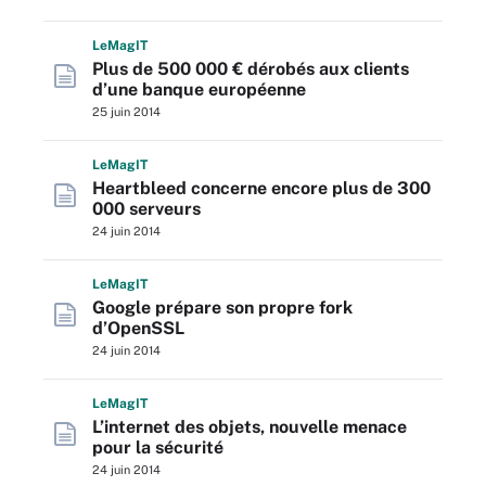
L
e
M
ag
IT
Plus de 500 000 € dérobés aux clients
d’une banque européenne
25 juin 2014
L
e
M
ag
IT
Heartbleed concerne encore plus de 300
000 serveurs
24 juin 2014
L
e
M
ag
IT
Google prépare son propre fork
d’OpenSSL
24 juin 2014
L
e
M
ag
IT
L’internet des objets, nouvelle menace
pour la sécurité
24 juin 2014