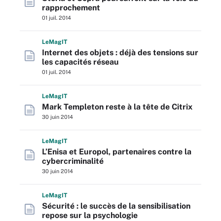
rapprochement
01 juil. 2014
L
e
M
ag
IT
Internet des objets : déjà des tensions sur
les capacités réseau
01 juil. 2014
L
e
M
ag
IT
Mark Templeton reste à la tête de Citrix
30 juin 2014
L
e
M
ag
IT
L’Enisa et Europol, partenaires contre la
cybercriminalité
30 juin 2014
L
e
M
ag
IT
Sécurité : le succès de la sensibilisation
repose sur la psychologie