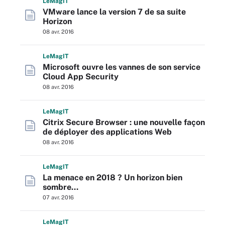
L
e
M
ag
IT
VMware lance la version 7 de sa suite
Horizon
08 avr. 2016
L
e
M
ag
IT
Microsoft ouvre les vannes de son service
Cloud App Security
08 avr. 2016
L
e
M
ag
IT
Citrix Secure Browser : une nouvelle façon
de déployer des applications Web
08 avr. 2016
L
e
M
ag
IT
La menace en 2018 ? Un horizon bien
sombre…
07 avr. 2016
L
e
M
ag
IT