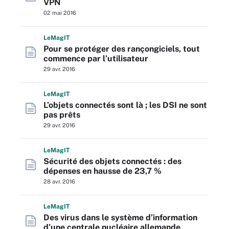
VPN
02 mai 2016
L
e
M
ag
IT
Pour se protéger des rançongiciels, tout
commence par l’utilisateur
29 avr. 2016
L
e
M
ag
IT
L’objets connectés sont là ; les DSI ne sont
pas prêts
29 avr. 2016
L
e
M
ag
IT
Sécurité des objets connectés : des
dépenses en hausse de 23,7 %
28 avr. 2016
L
e
M
ag
IT
Des virus dans le système d’information
d’une centrale nucléaire allemande