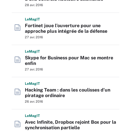
28 avr. 2016
L
e
M
ag
IT
Fortinet joue l’ouverture pour une
approche plus intégrée de la défense
27 avr. 2016
L
e
M
ag
IT
Skype for Business pour Mac se montre
enfin
27 avr. 2016
L
e
M
ag
IT
Hacking Team : dans les coulisses d’un
piratage ordinaire
26 avr. 2016
L
e
M
ag
IT
Avec Infinite, Dropbox rejoint Box pour la
synchronisation partielle