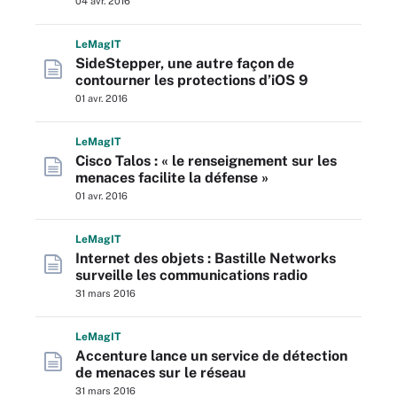
04 avr. 2016
L
e
M
ag
IT
SideStepper, une autre façon de
contourner les protections d’iOS 9
01 avr. 2016
L
e
M
ag
IT
Cisco Talos : « le renseignement sur les
menaces facilite la défense »
01 avr. 2016
L
e
M
ag
IT
Internet des objets : Bastille Networks
surveille les communications radio
31 mars 2016
L
e
M
ag
IT
Accenture lance un service de détection
de menaces sur le réseau
31 mars 2016