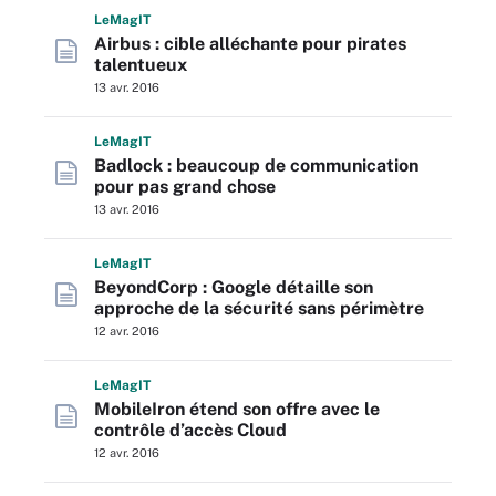
L
e
M
ag
IT
Airbus : cible alléchante pour pirates
talentueux
13 avr. 2016
L
e
M
ag
IT
Badlock : beaucoup de communication
pour pas grand chose
13 avr. 2016
L
e
M
ag
IT
BeyondCorp : Google détaille son
approche de la sécurité sans périmètre
12 avr. 2016
L
e
M
ag
IT
MobileIron étend son offre avec le
contrôle d’accès Cloud
12 avr. 2016