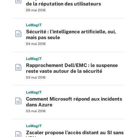
de la réputation des utilisateurs
09 mai 2016
L
e
M
ag
IT
Sécurité : l’intelligence artificielle, oui,
mais pas seule
04 mai 2016
L
e
M
ag
IT
Rapprochement Dell/EMC : le suspense
reste vaste autour de la sécurité
03 mai 2016
L
e
M
ag
IT
Comment Microsoft répond aux incidents
dans Azure
03 mai 2016
L
e
M
ag
IT
Zscaler propose l’accès distant au SI sans