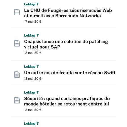
L
e
M
ag
IT
Le CHU de Fougères sécurise accès Web
et e-mail avec Barracuda Networks
17 mai 2016
L
e
M
ag
IT
Onapsis lance une solution de patching
virtuel pour SAP
13 mai 2016
L
e
M
ag
IT
Un autre cas de fraude sur le réseau Swift
13 mai 2016
L
e
M
ag
IT
Sécurité : quand certaines pratiques du
monde hôtelier se retournent contre lui
12 mai 2016
L
e
M
ag
IT