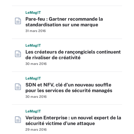
L
e
M
ag
IT
Pare-feu : Gartner recommande la
standardisation sur une marque
31 mars 2016
L
e
M
ag
IT
Les créateurs de rançongiciels continuent
de rivaliser de créativité
30 mars 2016
L
e
M
ag
IT
SDN et NFV, clé d’un nouveau souffle
pour les services de sécurité managés
30 mars 2016
L
e
M
ag
IT
Verizon Enterprise : un nouvel expert de la
sécurité victime d’une attaque
29 mars 2016