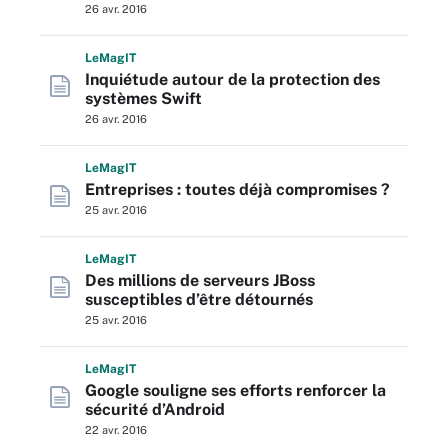
26 avr. 2016
L
e
M
ag
IT
Inquiétude autour de la protection des
systèmes Swift
26 avr. 2016
L
e
M
ag
IT
Entreprises : toutes déjà compromises ?
25 avr. 2016
L
e
M
ag
IT
Des millions de serveurs JBoss
susceptibles d’être détournés
25 avr. 2016
L
e
M
ag
IT
Google souligne ses efforts renforcer la
sécurité d’Android
22 avr. 2016