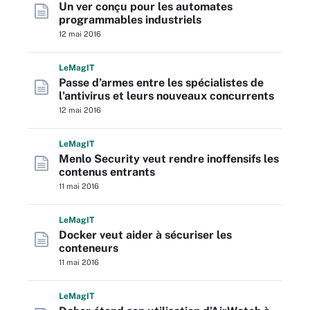
Un ver conçu pour les automates
programmables industriels
12 mai 2016
L
e
M
ag
IT
Passe d’armes entre les spécialistes de
l’antivirus et leurs nouveaux concurrents
12 mai 2016
L
e
M
ag
IT
Menlo Security veut rendre inoffensifs les
contenus entrants
11 mai 2016
L
e
M
ag
IT
Docker veut aider à sécuriser les
conteneurs
11 mai 2016
L
e
M
ag
IT