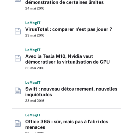
démonstration de certaines limites
24 mai 2016
L
e
M
ag
IT
VirusTotal : comparer n’est pas jouer ?
23 mai 2016
L
e
M
ag
IT
Avec la Tesla M10, Nvidia veut
démocratiser la virtualisation de GPU
23 mai 2016
L
e
M
ag
IT
Swift : nouveau détournement, nouvelles
inquiétudes
23 mai 2016
L
e
M
ag
IT
Office 365 : sûr, mais pas à l'abri des
menaces