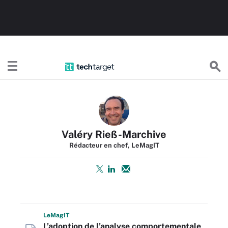
TechTargetFR
Valéry Rieß-Marchive
Rédacteur en chef, LeMagIT
L
e
M
ag
IT
L’adoption de l’analyse comportementale