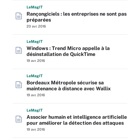
L
e
M
ag
IT
Rançongiciels : les entreprises ne sont pas
préparées
20 avr. 2016
L
e
M
ag
IT
Windows : Trend Micro appelle à la
désinstallation de QuickTime
19 avr. 2016
L
e
M
ag
IT
Bordeaux Métropole sécurise sa
maintenance à distance avec Wallix
19 avr. 2016
L
e
M
ag
IT
Associer humain et intelligence artificielle
pour améliorer la détection des attaques
19 avr. 2016