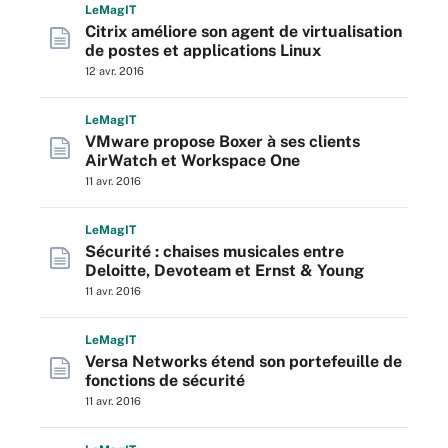
L
e
M
ag
IT
Citrix améliore son agent de virtualisation
de postes et applications Linux
12 avr. 2016
L
e
M
ag
IT
VMware propose Boxer à ses clients
AirWatch et Workspace One
11 avr. 2016
L
e
M
ag
IT
Sécurité : chaises musicales entre
Deloitte, Devoteam et Ernst & Young
11 avr. 2016
L
e
M
ag
IT
Versa Networks étend son portefeuille de
fonctions de sécurité
11 avr. 2016