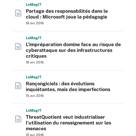
L
e
M
ag
IT
Partage des responsabilités dans le
cloud : Microsoft joue la pédagogie
18 avr. 2016
L
e
M
ag
IT
L’impréparation domine face au risque de
cyberattaque sur des infrastructures
critiques
18 avr. 2016
L
e
M
ag
IT
Rançongiciels : des évolutions
inquiétantes, mais des imperfections
15 avr. 2016
L
e
M
ag
IT
ThreatQuotient veut industrialiser
l’utilisation du renseignement sur les
menaces
15 avr. 2016