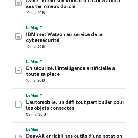
Daher étend son utilisation d’AirWatch à
ses terminaux durcis
10 mai 2016
L
e
M
ag
IT
IBM met Watson au service de la
cybersécurité
10 mai 2016
L
e
M
ag
IT
En sécurité, l’intelligence artificielle a
toute sa place
10 mai 2016
L
e
M
ag
IT
L’automobile, un défi tout particulier pour
les objets connectés
09 mai 2016
L
e
M
ag
IT
DenyAll enrichit ses outils d’une notation