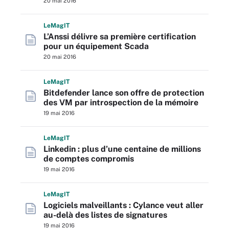
20 mai 2016
L
e
M
ag
IT
L’Anssi délivre sa première certification
pour un équipement Scada
20 mai 2016
L
e
M
ag
IT
Bitdefender lance son offre de protection
des VM par introspection de la mémoire
19 mai 2016
L
e
M
ag
IT
Linkedin : plus d’une centaine de millions
de comptes compromis
19 mai 2016
L
e
M
ag
IT
Logiciels malveillants : Cylance veut aller
au-delà des listes de signatures
19 mai 2016