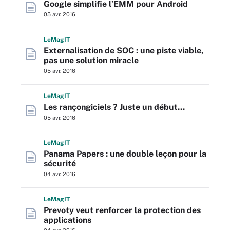
Google simplifie l’EMM pour Android
05 avr. 2016
L
e
M
ag
IT
Externalisation de SOC : une piste viable,
pas une solution miracle
05 avr. 2016
L
e
M
ag
IT
Les rançongiciels ? Juste un début…
05 avr. 2016
L
e
M
ag
IT
Panama Papers : une double leçon pour la
sécurité
04 avr. 2016
L
e
M
ag
IT
Prevoty veut renforcer la protection des
applications