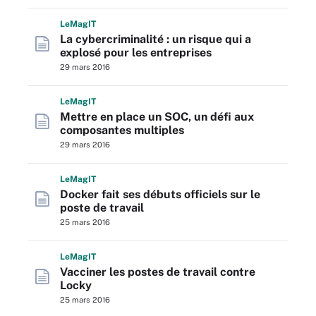
L
e
M
ag
IT
La cybercriminalité : un risque qui a
explosé pour les entreprises
29 mars 2016
L
e
M
ag
IT
Mettre en place un SOC, un défi aux
composantes multiples
29 mars 2016
L
e
M
ag
IT
Docker fait ses débuts officiels sur le
poste de travail
25 mars 2016
L
e
M
ag
IT
Vacciner les postes de travail contre
Locky
25 mars 2016