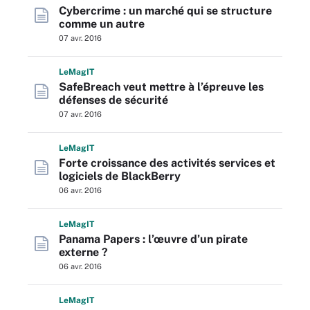
Cybercrime : un marché qui se structure
comme un autre
07 avr. 2016
L
e
M
ag
IT
SafeBreach veut mettre à l’épreuve les
défenses de sécurité
07 avr. 2016
L
e
M
ag
IT
Forte croissance des activités services et
logiciels de BlackBerry
06 avr. 2016
L
e
M
ag
IT
Panama Papers : l’œuvre d’un pirate
externe ?
06 avr. 2016
L
e
M
ag
IT