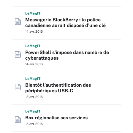
L
e
M
ag
IT
Messagerie BlackBerry : la police
canadienne aurait disposé d’une clé
14 avr. 2016
L
e
M
ag
IT
PowerShell s’impose dans nombre de
cyberattaques
14 avr. 2016
L
e
M
ag
IT
Bientôt l’authentification des
périphériques USB-C
13 avr. 2016
L
e
M
ag
IT
Box régionalise ses services
13 avr. 2016