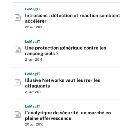
L
e
M
ag
IT
Intrusions : détection et réaction semblent
accélérer
22 avr. 2016
L
e
M
ag
IT
Une protection générique contre les
rançongiciels ?
21 avr. 2016
L
e
M
ag
IT
Illusive Networks veut leurrer les
attaquants
21 avr. 2016
L
e
M
ag
IT
L’analytique de sécurité, un marché en
pleine effervescence
20 avr. 2016