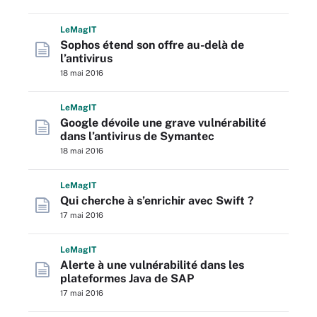
L
e
M
ag
IT
Sophos étend son offre au-delà de
l’antivirus
18 mai 2016
L
e
M
ag
IT
Google dévoile une grave vulnérabilité
dans l’antivirus de Symantec
18 mai 2016
L
e
M
ag
IT
Qui cherche à s’enrichir avec Swift ?
17 mai 2016
L
e
M
ag
IT
Alerte à une vulnérabilité dans les
plateformes Java de SAP
17 mai 2016