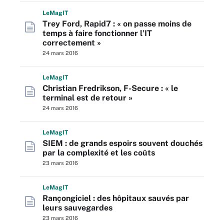
L
e
M
ag
IT
Trey Ford, Rapid7 : « on passe moins de
temps à faire fonctionner l’IT
correctement »
24 mars 2016
L
e
M
ag
IT
Christian Fredrikson, F-Secure : « le
terminal est de retour »
24 mars 2016
L
e
M
ag
IT
SIEM : de grands espoirs souvent douchés
par la complexité et les coûts
23 mars 2016
L
e
M
ag
IT
Rançongiciel : des hôpitaux sauvés par
leurs sauvegardes
23 mars 2016