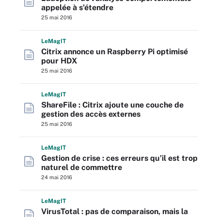
appelée à s’étendre
25 mai 2016
L
e
M
ag
IT
Citrix annonce un Raspberry Pi optimisé
pour HDX
25 mai 2016
L
e
M
ag
IT
ShareFile : Citrix ajoute une couche de
gestion des accès externes
25 mai 2016
L
e
M
ag
IT
Gestion de crise : ces erreurs qu’il est trop
naturel de commettre
24 mai 2016
L
e
M
ag
IT
VirusTotal : pas de comparaison, mais la