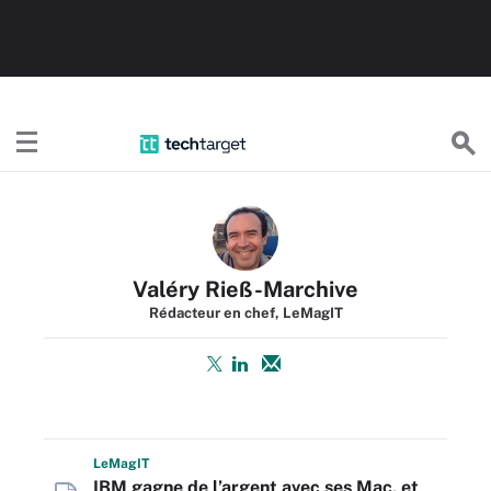
TechTargetFR
Valéry Rieß-Marchive
Rédacteur en chef, LeMagIT
L
e
M
ag
IT
IBM gagne de l’argent avec ses Mac, et