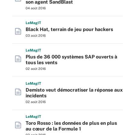
son agent SandBlast
04 août 2016
L
e
M
ag
IT
Black Hat, terrain de jeu pour hackers
03 août 2016
L
e
M
ag
IT
Plus de 36 000 systèmes SAP ouverts à
tous les vents
02 août 2016
L
e
M
ag
IT
Demisto veut démocratiser la réponse aux
incidents
02 août 2016
L
e
M
ag
IT
Toro Rosso : les données de plus en plus
au cœur de la Formule 1