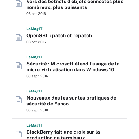
Vers des botnets d’objets connectés plus
nombreux, plus puissants
03 oct. 2016
L
e
M
ag
IT
OpenSSL : patch et repatch
03 oct. 2016
L
e
M
ag
IT
Sécurité : Microsoft étend l’usage de la
micro-virtualisation dans Windows 10
30 sept. 2016
L
e
M
ag
IT
Nouveaux doutes sur les pratiques de
sécurité de Yahoo
30 sept. 2016
L
e
M
ag
IT
BlackBerry fait une croix sur la
production de terminaux