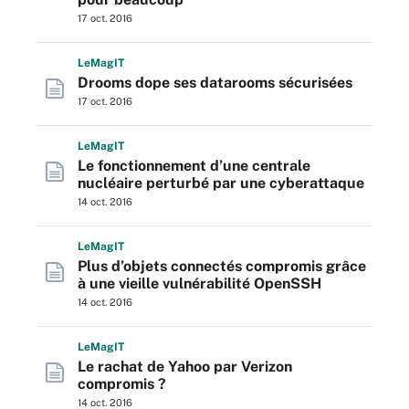
17 oct. 2016
L
e
M
ag
IT
Drooms dope ses datarooms sécurisées
17 oct. 2016
L
e
M
ag
IT
Le fonctionnement d’une centrale
nucléaire perturbé par une cyberattaque
14 oct. 2016
L
e
M
ag
IT
Plus d’objets connectés compromis grâce
à une vieille vulnérabilité OpenSSH
14 oct. 2016
L
e
M
ag
IT
Le rachat de Yahoo par Verizon
compromis ?
14 oct. 2016