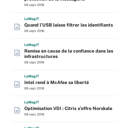
09 sept. 2016
L
e
M
ag
IT
Quand l’USB laisse filtrer les identifiants
09 sept. 2016
L
e
M
ag
IT
Remise en cause de la confiance dans les
infrastructures
08 sept. 2016
L
e
M
ag
IT
Intel rend à McAfee sa liberté
08 sept. 2016
L
e
M
ag
IT
Optimisation VDI : Citrix s’offre Norskale
08 sept. 2016