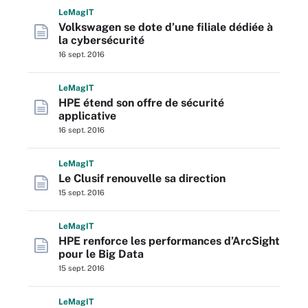
L
e
M
ag
IT
Volkswagen se dote d’une filiale dédiée à
la cybersécurité
16 sept. 2016
L
e
M
ag
IT
HPE étend son offre de sécurité
applicative
16 sept. 2016
L
e
M
ag
IT
Le Clusif renouvelle sa direction
15 sept. 2016
L
e
M
ag
IT
HPE renforce les performances d’ArcSight
pour le Big Data
15 sept. 2016
L
e
M
ag
IT