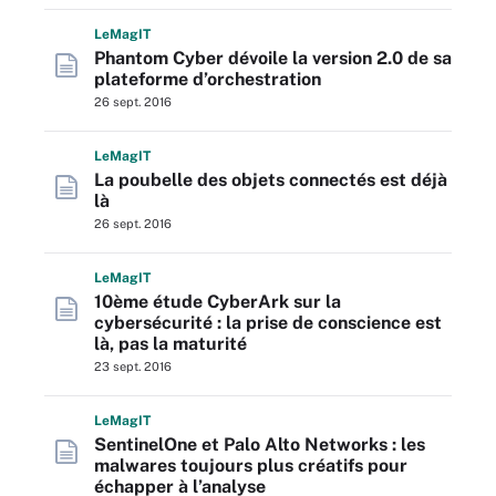
L
e
M
ag
IT
Phantom Cyber dévoile la version 2.0 de sa
plateforme d’orchestration
26 sept. 2016
L
e
M
ag
IT
La poubelle des objets connectés est déjà
là
26 sept. 2016
L
e
M
ag
IT
10ème étude CyberArk sur la
cybersécurité : la prise de conscience est
là, pas la maturité
23 sept. 2016
L
e
M
ag
IT
SentinelOne et Palo Alto Networks : les
malwares toujours plus créatifs pour
échapper à l’analyse