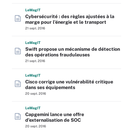
L
e
M
ag
IT
Cybersécurité : des règles ajustées à la
marge pour l’énergie et le transport
21 sept. 2016
L
e
M
ag
IT
Swift propose un mécanisme de détection
des opérations frauduleuses
21 sept. 2016
L
e
M
ag
IT
Cisco corrige une vulnérabilité critique
dans ses équipements
20 sept. 2016
L
e
M
ag
IT
Capgemini lance une offre
d’externalisation de SOC
20 sept. 2016