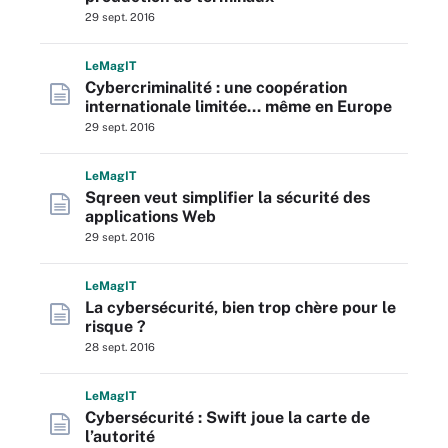
29 sept. 2016
L
e
M
ag
IT
Cybercriminalité : une coopération
internationale limitée… même en Europe
29 sept. 2016
L
e
M
ag
IT
Sqreen veut simplifier la sécurité des
applications Web
29 sept. 2016
L
e
M
ag
IT
La cybersécurité, bien trop chère pour le
risque ?
28 sept. 2016
L
e
M
ag
IT
Cybersécurité : Swift joue la carte de
l’autorité