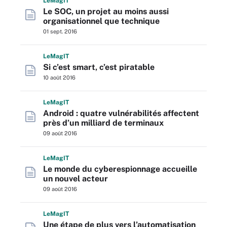
L
e
M
ag
IT
Le SOC, un projet au moins aussi
organisationnel que technique
01 sept. 2016
L
e
M
ag
IT
Si c’est smart, c’est piratable
10 août 2016
L
e
M
ag
IT
Android : quatre vulnérabilités affectent
près d’un milliard de terminaux
09 août 2016
L
e
M
ag
IT
Le monde du cyberespionnage accueille
un nouvel acteur
09 août 2016
L
e
M
ag
IT
Une étape de plus vers l’automatisation