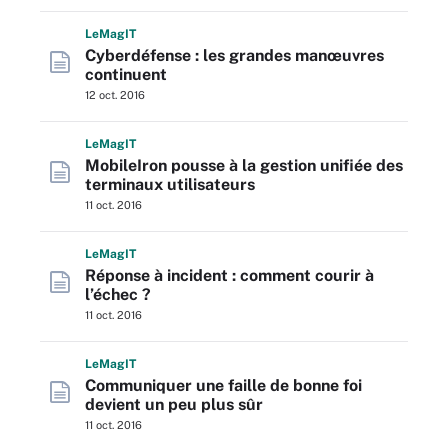
L
e
M
ag
IT
Cyberdéfense : les grandes manœuvres
continuent
12 oct. 2016
L
e
M
ag
IT
MobileIron pousse à la gestion unifiée des
terminaux utilisateurs
11 oct. 2016
L
e
M
ag
IT
Réponse à incident : comment courir à
l’échec ?
11 oct. 2016
L
e
M
ag
IT
Communiquer une faille de bonne foi
devient un peu plus sûr
11 oct. 2016