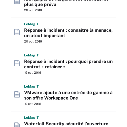
plus que prévu
20 oct. 2016
L
e
M
ag
IT
Réponse à incident : connaître la menace,
un atout important
20 oct. 2016
L
e
M
ag
IT
Réponse à incident : pourquoi prendre un
contrat « retainer »
19 oct. 2016
L
e
M
ag
IT
VMware ajoute à une entrée de gamme à
son offre Workspace One
19 oct. 2016
L
e
M
ag
IT
Waterfall Security sécurité l’ouverture