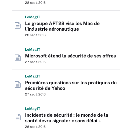
28 sept. 2016
L
e
M
ag
IT
Le groupe APT28 vise les Mac de
l’industrie aéronautique
28 sept. 2016
L
e
M
ag
IT
Microsoft étend la sécurité de ses offres
27 sept. 2016
L
e
M
ag
IT
Premières questions sur les pratiques de
sécurité de Yahoo
27 sept. 2016
L
e
M
ag
IT
Incidents de sécurité : le monde de la
santé devra signaler « sans délai »
26 sept. 2016