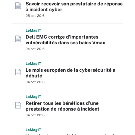
Savoir recevoir son prestataire de réponse
à incident cyber
05 oct. 2016
L
e
M
ag
IT
Dell EMC corrige d’importantes
vulnérabilités dans ses baies Vmax
04 oct. 2016
L
e
M
ag
IT
Le mois européen de la cybersécurité a
débuté
04 oct. 2016
L
e
M
ag
IT
Retirer tous les bénéfices d’une
prestation de réponse à incident
04 oct. 2016
L
e
M
ag
IT