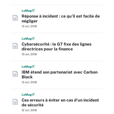
L
e
M
ag
IT
Réponse à incident : ce qu’il est facile de
négliger
13 oct. 2016
L
e
M
ag
IT
Cybersécurité : le G7 fixe des lignes
directrices pour la finance
13 oct. 2016
L
e
M
ag
IT
IBM étend son partenariat avec Carbon
Black
13 oct. 2016
L
e
M
ag
IT
Ces erreurs à éviter en cas d’un incident
de sécurité
12 oct. 2016