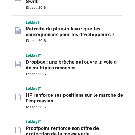
Swift
13 sept. 2016
L
e
M
ag
IT
Retraite du plug-in Java : quelles
conséquences pour les développeurs ?
13 sept. 2016
L
e
M
ag
IT
Dropbox : une brèche qui ouvre la voie à
de multiples menaces
12 sept. 2016
L
e
M
ag
IT
HP renforce ses positions sur le marché de
l’impression
12 sept. 2016
L
e
M
ag
IT
Proofpoint renforce son offre de
protection de la messagerie