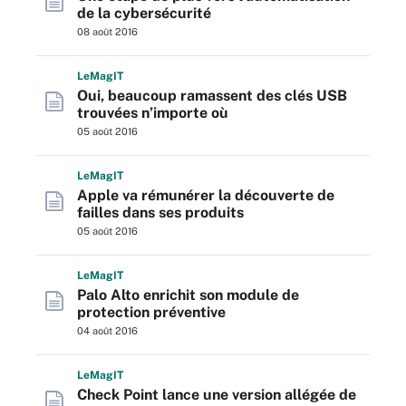
de la cybersécurité
08 août 2016
L
e
M
ag
IT
Oui, beaucoup ramassent des clés USB
trouvées n’importe où
05 août 2016
L
e
M
ag
IT
Apple va rémunérer la découverte de
failles dans ses produits
05 août 2016
L
e
M
ag
IT
Palo Alto enrichit son module de
protection préventive
04 août 2016
L
e
M
ag
IT
Check Point lance une version allégée de