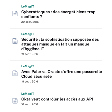
L
e
M
ag
IT
Cyberattaques : des énergéticiens trop
confiants ?
20 sept. 2016
L
e
M
ag
IT
Sécurité : la sophistication supposée des
attaques masque en fait un manque
d’hygiène IT
19 sept. 2016
L
e
M
ag
IT
Avec Palerra, Oracle s’offre une passerelle
Cloud sécurisée
19 sept. 2016
L
e
M
ag
IT
Okta veut contrôler les accès aux API
16 sept. 2016