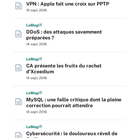
VPN : Apple fait une croix sur PPTP
15 sept. 2016
L
e
M
ag
IT
DDoS : des attaques savamment
préparées ?
14 sept. 2016
L
e
M
ag
IT
CA présente les fruits du rachat
d’Xceedium
14 sept. 2016
L
e
M
ag
IT
MySQL : une faille critique dont la pleine
correction pourrait attendre
13 sept. 2016
L
e
M
ag
IT
Cybersécurité : le douloureux réveil de