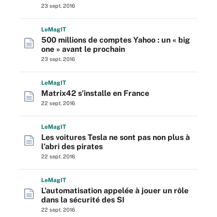
23 sept. 2016
L
e
M
ag
IT
500 millions de comptes Yahoo : un « big
one » avant le prochain
23 sept. 2016
L
e
M
ag
IT
Matrix42 s’installe en France
22 sept. 2016
L
e
M
ag
IT
Les voitures Tesla ne sont pas non plus à
l’abri des pirates
22 sept. 2016
L
e
M
ag
IT
L’automatisation appelée à jouer un rôle
dans la sécurité des SI
22 sept. 2016