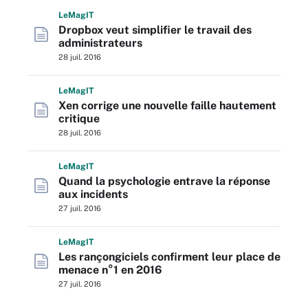
L
e
M
ag
IT
Dropbox veut simplifier le travail des
administrateurs
28 juil. 2016
L
e
M
ag
IT
Xen corrige une nouvelle faille hautement
critique
28 juil. 2016
L
e
M
ag
IT
Quand la psychologie entrave la réponse
aux incidents
27 juil. 2016
L
e
M
ag
IT
Les rançongiciels confirment leur place de
menace n°1 en 2016
27 juil. 2016