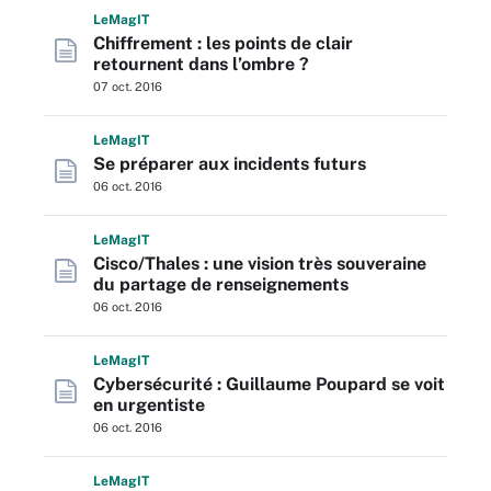
L
e
M
ag
IT
Chiffrement : les points de clair
retournent dans l’ombre ?
07 oct. 2016
L
e
M
ag
IT
Se préparer aux incidents futurs
06 oct. 2016
L
e
M
ag
IT
Cisco/Thales : une vision très souveraine
du partage de renseignements
06 oct. 2016
L
e
M
ag
IT
Cybersécurité : Guillaume Poupard se voit
en urgentiste
06 oct. 2016
L
e
M
ag
IT