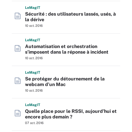
L
e
M
ag
IT
Sécurité : des utilisateurs lassés, usés, à
la dérive
10 oct. 2016
L
e
M
ag
IT
Automatisation et orchestration
s’imposent dans la réponse à incident
10 oct. 2016
L
e
M
ag
IT
Se protéger du détournement de la
webcam d’un Mac
10 oct. 2016
L
e
M
ag
IT
Quelle place pour le RSSI, aujourd’hui et
encore plus demain ?
07 oct. 2016