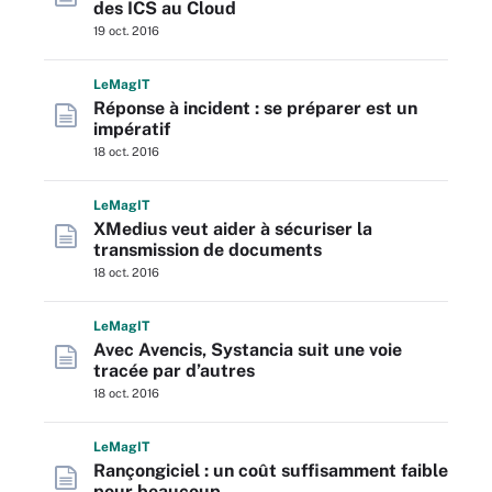
des ICS au Cloud
19 oct. 2016
L
e
M
ag
IT
Réponse à incident : se préparer est un
impératif
18 oct. 2016
L
e
M
ag
IT
XMedius veut aider à sécuriser la
transmission de documents
18 oct. 2016
L
e
M
ag
IT
Avec Avencis, Systancia suit une voie
tracée par d’autres
18 oct. 2016
L
e
M
ag
IT
Rançongiciel : un coût suffisamment faible
pour beaucoup