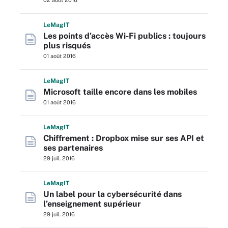
02 août 2016
L
e
M
ag
IT
Les points d’accès Wi-Fi publics : toujours
plus risqués
01 août 2016
L
e
M
ag
IT
Microsoft taille encore dans les mobiles
01 août 2016
L
e
M
ag
IT
Chiffrement : Dropbox mise sur ses API et
ses partenaires
29 juil. 2016
L
e
M
ag
IT
Un label pour la cybersécurité dans
l’enseignement supérieur
29 juil. 2016