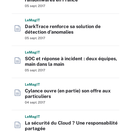
05 sept. 2017
L
e
M
ag
IT
DarkTrace renforce sa solution de
détection d’anomalies
05 sept. 2017
L
e
M
ag
IT
SOC et réponse à incident : deux équipes,
main dans la main
05 sept. 2017
L
e
M
ag
IT
Cylance ouvre (en partie) son offre aux
particuliers
04 sept. 2017
L
e
M
ag
IT
La sécurité du Cloud ? Une responsabilité
partagée