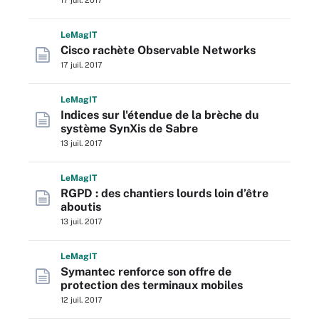
17 juil. 2017
L
e
M
ag
IT
Cisco rachète Observable Networks
17 juil. 2017
L
e
M
ag
IT
Indices sur l'étendue de la brèche du
système SynXis de Sabre
13 juil. 2017
L
e
M
ag
IT
RGPD : des chantiers lourds loin d’être
aboutis
13 juil. 2017
L
e
M
ag
IT
Symantec renforce son offre de
protection des terminaux mobiles
12 juil. 2017