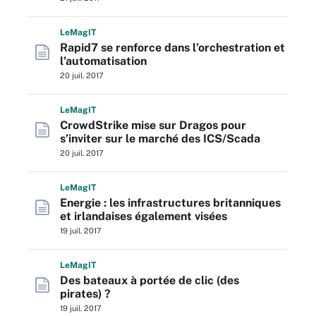
L
e
M
ag
IT
Rapid7 se renforce dans l’orchestration et
l’automatisation
20 juil. 2017
L
e
M
ag
IT
CrowdStrike mise sur Dragos pour
s’inviter sur le marché des ICS/Scada
20 juil. 2017
L
e
M
ag
IT
Energie : les infrastructures britanniques
et irlandaises également visées
19 juil. 2017
L
e
M
ag
IT
Des bateaux à portée de clic (des
pirates) ?
19 juil. 2017