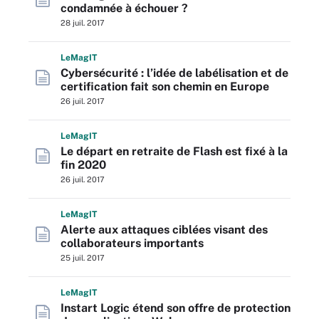
condamnée à échouer ?
28 juil. 2017
L
e
M
ag
IT
Cybersécurité : l’idée de labélisation et de
certification fait son chemin en Europe
26 juil. 2017
L
e
M
ag
IT
Le départ en retraite de Flash est fixé à la
fin 2020
26 juil. 2017
L
e
M
ag
IT
Alerte aux attaques ciblées visant des
collaborateurs importants
25 juil. 2017
L
e
M
ag
IT
Instart Logic étend son offre de protection