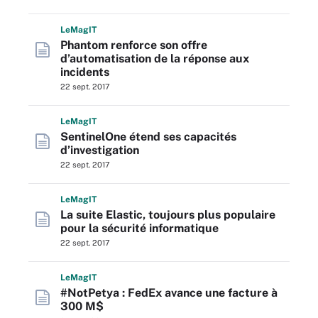
L
e
M
ag
IT
Phantom renforce son offre
d’automatisation de la réponse aux
incidents
22 sept. 2017
L
e
M
ag
IT
SentinelOne étend ses capacités
d’investigation
22 sept. 2017
L
e
M
ag
IT
La suite Elastic, toujours plus populaire
pour la sécurité informatique
22 sept. 2017
L
e
M
ag
IT
#NotPetya : FedEx avance une facture à
300 M$