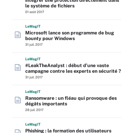
intégrer une protection directement dans
le système de fichiers
01 août 2017
L
e
M
ag
IT
Microsoft lance son programme de bug
bounty pour Windows
31 juil. 2017
L
e
M
ag
IT
#LeakTheAnalyst : début d’une vaste
campagne contre les experts en sécurité ?
31 juil. 2017
L
e
M
ag
IT
Ransomware : un fléau qui provoque des
dégâts importants
28 juil. 2017
L
e
M
ag
IT
Phishing : la formation des utilisateurs