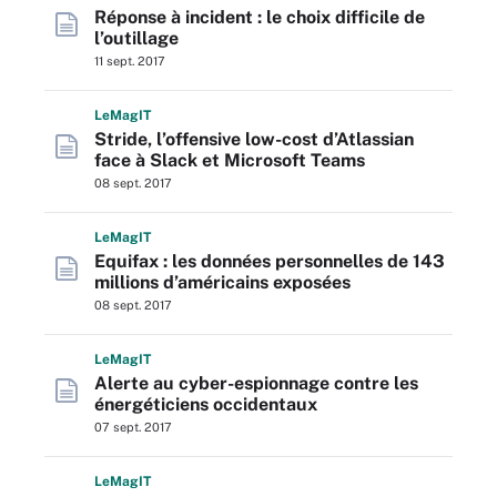
Réponse à incident : le choix difficile de
l’outillage
11 sept. 2017
L
e
M
ag
IT
Stride, l’offensive low-cost d’Atlassian
face à Slack et Microsoft Teams
08 sept. 2017
L
e
M
ag
IT
Equifax : les données personnelles de 143
millions d’américains exposées
08 sept. 2017
L
e
M
ag
IT
Alerte au cyber-espionnage contre les
énergéticiens occidentaux
07 sept. 2017
L
e
M
ag
IT