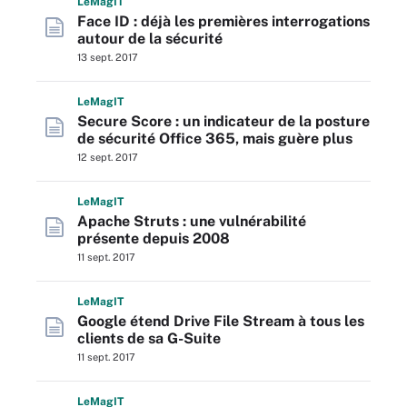
L
e
M
ag
IT
Face ID : déjà les premières interrogations
autour de la sécurité
13 sept. 2017
L
e
M
ag
IT
Secure Score : un indicateur de la posture
de sécurité Office 365, mais guère plus
12 sept. 2017
L
e
M
ag
IT
Apache Struts : une vulnérabilité
présente depuis 2008
11 sept. 2017
L
e
M
ag
IT
Google étend Drive File Stream à tous les
clients de sa G-Suite
11 sept. 2017
L
e
M
ag
IT