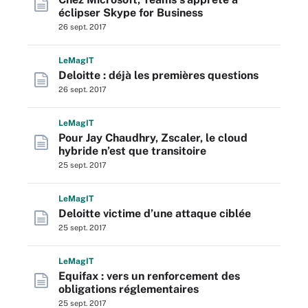
éclipser Skype for Business
26 sept. 2017
L
e
M
ag
IT
Deloitte : déjà les premières questions
26 sept. 2017
L
e
M
ag
IT
Pour Jay Chaudhry, Zscaler, le cloud
hybride n’est que transitoire
25 sept. 2017
L
e
M
ag
IT
Deloitte victime d’une attaque ciblée
25 sept. 2017
L
e
M
ag
IT
Equifax : vers un renforcement des
obligations réglementaires
25 sept. 2017