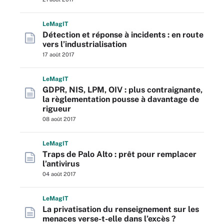
L
e
M
ag
IT
Détection et réponse à incidents : en route
vers l’industrialisation
17 août 2017
L
e
M
ag
IT
GDPR, NIS, LPM, OIV : plus contraignante,
la règlementation pousse à davantage de
rigueur
08 août 2017
L
e
M
ag
IT
Traps de Palo Alto : prêt pour remplacer
l’antivirus
04 août 2017
L
e
M
ag
IT
La privatisation du renseignement sur les
menaces verse-t-elle dans l’excès ?