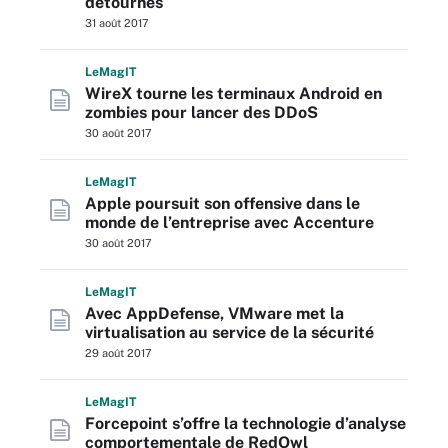
détournés
31 août 2017
L
e
M
ag
IT
WireX tourne les terminaux Android en
zombies pour lancer des DDoS
30 août 2017
L
e
M
ag
IT
Apple poursuit son offensive dans le
monde de l’entreprise avec Accenture
30 août 2017
L
e
M
ag
IT
Avec AppDefense, VMware met la
virtualisation au service de la sécurité
29 août 2017
L
e
M
ag
IT
Forcepoint s’offre la technologie d’analyse
comportementale de RedOwl