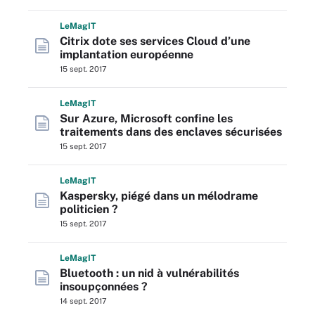
L
e
M
ag
IT
Citrix dote ses services Cloud d’une
implantation européenne
15 sept. 2017
L
e
M
ag
IT
Sur Azure, Microsoft confine les
traitements dans des enclaves sécurisées
15 sept. 2017
L
e
M
ag
IT
Kaspersky, piégé dans un mélodrame
politicien ?
15 sept. 2017
L
e
M
ag
IT
Bluetooth : un nid à vulnérabilités
insoupçonnées ?
14 sept. 2017