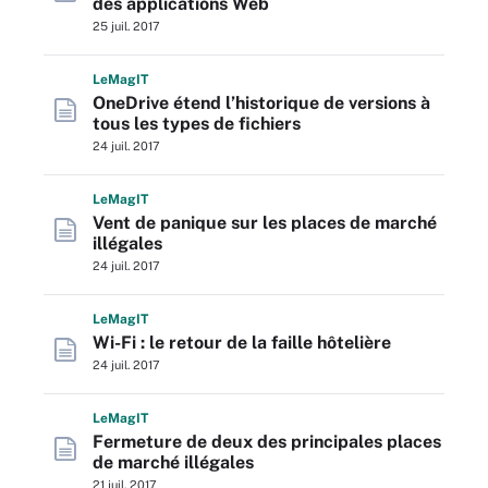
des applications Web
25 juil. 2017
L
e
M
ag
IT
OneDrive étend l’historique de versions à
tous les types de fichiers
24 juil. 2017
L
e
M
ag
IT
Vent de panique sur les places de marché
illégales
24 juil. 2017
L
e
M
ag
IT
Wi-Fi : le retour de la faille hôtelière
24 juil. 2017
L
e
M
ag
IT
Fermeture de deux des principales places
de marché illégales
21 juil. 2017