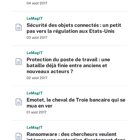
04 août 2017
L
e
M
ag
IT
Sécurité des objets connectés : un petit
pas vers la régulation aux Etats-Unis
03 août 2017
L
e
M
ag
IT
Protection du poste de travail : une
bataille déjà finie entre anciens et
nouveaux acteurs ?
02 août 2017
L
e
M
ag
IT
Emotet, le cheval de Troie bancaire qui se
mua en ver
01 août 2017
L
e
M
ag
IT
Ransomware : des chercheurs veulent