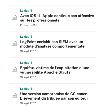
L
e
M
ag
IT
Avec iOS 11, Apple continue son offensive
sur les professionnels
20 sept. 2017
L
e
M
ag
IT
LogPoint enrichit son SIEM avec un
module d’analyse comportementale
18 sept. 2017
L
e
M
ag
IT
Equifax, victime de l’exploitation d’une
vulnérabilité Apache Struts
18 sept. 2017
L
e
M
ag
IT
Une version compromise de CCleaner
brièvement distribuée par son éditeur
18 sept. 2017