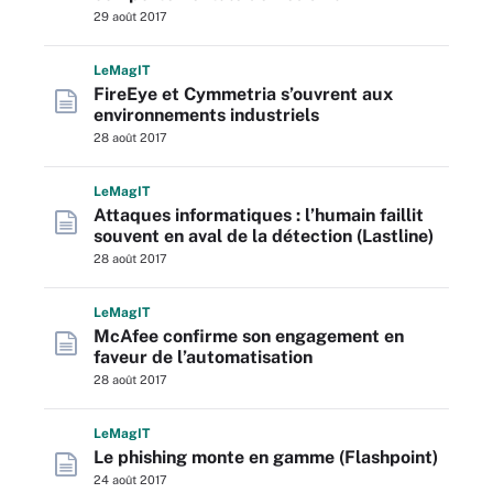
29 août 2017
L
e
M
ag
IT
FireEye et Cymmetria s’ouvrent aux
environnements industriels
28 août 2017
L
e
M
ag
IT
Attaques informatiques : l’humain faillit
souvent en aval de la détection (Lastline)
28 août 2017
L
e
M
ag
IT
McAfee confirme son engagement en
faveur de l’automatisation
28 août 2017
L
e
M
ag
IT
Le phishing monte en gamme (Flashpoint)
24 août 2017