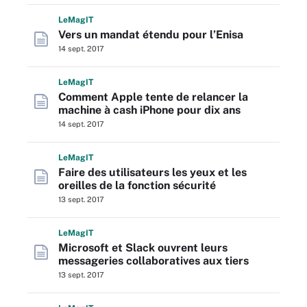
L
e
M
ag
IT
Vers un mandat étendu pour l’Enisa
14 sept. 2017
L
e
M
ag
IT
Comment Apple tente de relancer la
machine à cash iPhone pour dix ans
14 sept. 2017
L
e
M
ag
IT
Faire des utilisateurs les yeux et les
oreilles de la fonction sécurité
13 sept. 2017
L
e
M
ag
IT
Microsoft et Slack ouvrent leurs
messageries collaboratives aux tiers
13 sept. 2017