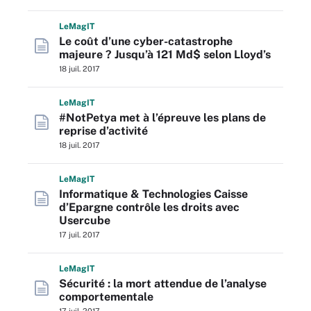
L
e
M
ag
IT
Le coût d’une cyber-catastrophe
majeure ? Jusqu’à 121 Md$ selon Lloyd’s
18 juil. 2017
L
e
M
ag
IT
#NotPetya met à l’épreuve les plans de
reprise d’activité
18 juil. 2017
L
e
M
ag
IT
Informatique & Technologies Caisse
d’Epargne contrôle les droits avec
Usercube
17 juil. 2017
L
e
M
ag
IT
Sécurité : la mort attendue de l’analyse
comportementale