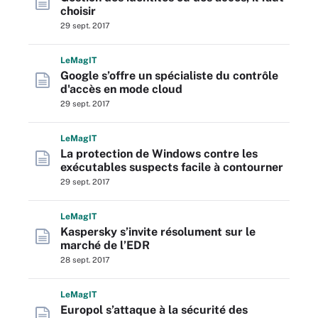
choisir
29 sept. 2017
L
e
M
ag
IT
Google s’offre un spécialiste du contrôle
d'accès en mode cloud
29 sept. 2017
L
e
M
ag
IT
La protection de Windows contre les
exécutables suspects facile à contourner
29 sept. 2017
L
e
M
ag
IT
Kaspersky s’invite résolument sur le
marché de l’EDR
28 sept. 2017
L
e
M
ag
IT
Europol s’attaque à la sécurité des