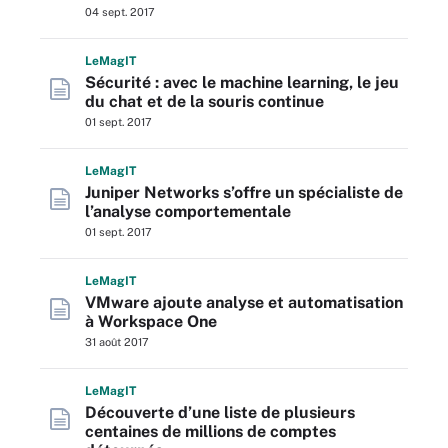
04 sept. 2017
L
e
M
ag
IT
Sécurité : avec le machine learning, le jeu
du chat et de la souris continue
01 sept. 2017
L
e
M
ag
IT
Juniper Networks s’offre un spécialiste de
l’analyse comportementale
01 sept. 2017
L
e
M
ag
IT
VMware ajoute analyse et automatisation
à Workspace One
31 août 2017
L
e
M
ag
IT
Découverte d’une liste de plusieurs
centaines de millions de comptes