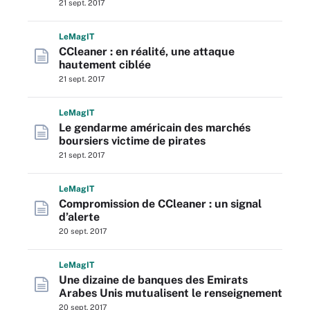
21 sept. 2017
L
e
M
ag
IT
CCleaner : en réalité, une attaque
hautement ciblée
21 sept. 2017
L
e
M
ag
IT
Le gendarme américain des marchés
boursiers victime de pirates
21 sept. 2017
L
e
M
ag
IT
Compromission de CCleaner : un signal
d’alerte
20 sept. 2017
L
e
M
ag
IT
Une dizaine de banques des Emirats
Arabes Unis mutualisent le renseignement
20 sept. 2017