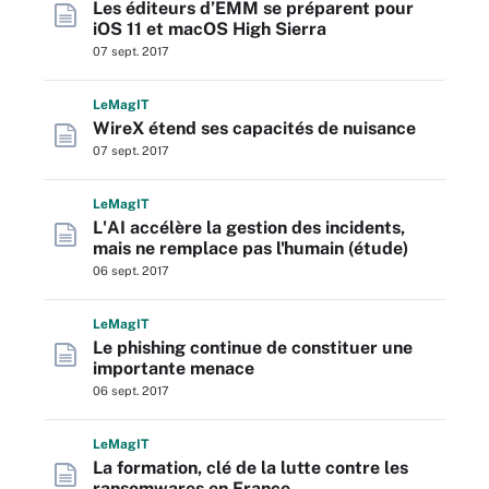
Les éditeurs d’EMM se préparent pour
iOS 11 et macOS High Sierra
07 sept. 2017
L
e
M
ag
IT
WireX étend ses capacités de nuisance
07 sept. 2017
L
e
M
ag
IT
L'AI accélère la gestion des incidents,
mais ne remplace pas l'humain (étude)
06 sept. 2017
L
e
M
ag
IT
Le phishing continue de constituer une
importante menace
06 sept. 2017
L
e
M
ag
IT
La formation, clé de la lutte contre les
ransomwares en France