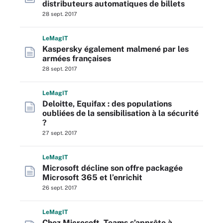
distributeurs automatiques de billets
28 sept. 2017
L
e
M
ag
IT
Kaspersky également malmené par les
armées françaises
28 sept. 2017
L
e
M
ag
IT
Deloitte, Equifax : des populations
oubliées de la sensibilisation à la sécurité
?
27 sept. 2017
L
e
M
ag
IT
Microsoft décline son offre packagée
Microsoft 365 et l’enrichit
26 sept. 2017
L
e
M
ag
IT
Chez Microsoft, Teams s’apprête à