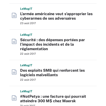
L
e
M
ag
IT
L’armée américaine veut s’approprier les
cyberarmes de ses adversaires
23 août 2017
L
e
M
ag
IT
Sécurité : des dépenses portées par
l’impact des incidents et de la
réglementation
22 août 2017
L
e
M
ag
IT
Des exploits SMB qui renforcent les
logiciels malveillants
22 août 2017
L
e
M
ag
IT
#NotPetya : une facture qui pourrait
atteindre 300 M$ chez Maersk
21 août 2017