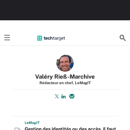
TechTargetFR
Valéry Rieß-Marchive
Rédacteur en chef, LeMagIT
L
e
M
ag
IT
Gestion des identités ou des accès, il faut