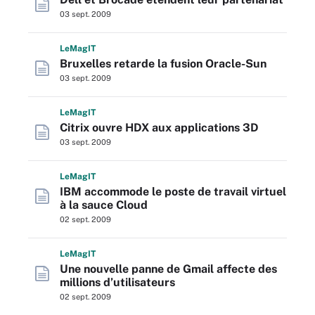
03 sept. 2009
L
e
M
ag
IT
Bruxelles retarde la fusion Oracle-Sun
03 sept. 2009
L
e
M
ag
IT
Citrix ouvre HDX aux applications 3D
03 sept. 2009
L
e
M
ag
IT
IBM accommode le poste de travail virtuel
à la sauce Cloud
02 sept. 2009
L
e
M
ag
IT
Une nouvelle panne de Gmail affecte des
millions d’utilisateurs
02 sept. 2009