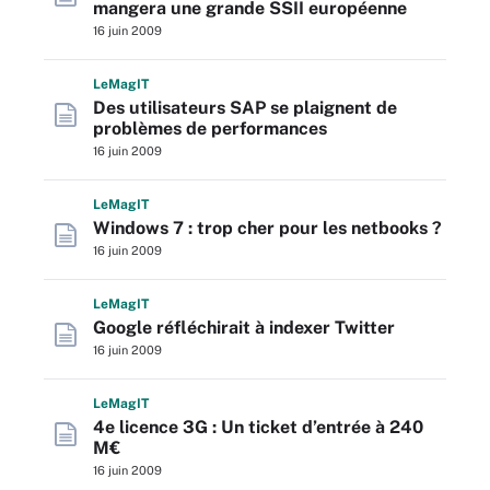
mangera une grande SSII européenne
16 juin 2009
L
e
M
ag
IT
Des utilisateurs SAP se plaignent de
problèmes de performances
16 juin 2009
L
e
M
ag
IT
Windows 7 : trop cher pour les netbooks ?
16 juin 2009
L
e
M
ag
IT
Google réfléchirait à indexer Twitter
16 juin 2009
L
e
M
ag
IT
4e licence 3G : Un ticket d’entrée à 240
M€
16 juin 2009