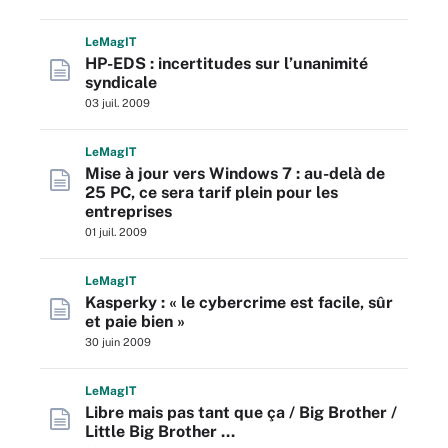
L
e
M
ag
IT
HP-EDS : incertitudes sur l’unanimité
syndicale
03 juil. 2009
L
e
M
ag
IT
Mise à jour vers Windows 7 : au-delà de
25 PC, ce sera tarif plein pour les
entreprises
01 juil. 2009
L
e
M
ag
IT
Kasperky : « le cybercrime est facile, sûr
et paie bien »
30 juin 2009
L
e
M
ag
IT
Libre mais pas tant que ça / Big Brother /
Little Big Brother …