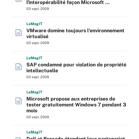
l'interopérabilité façon Microsoft ...
03 sept. 2009
L
e
M
ag
IT
VMware domine toujours l’environnement
virtualisé
03 sept. 2009
L
e
M
ag
IT
SAP condamné pour violation de propriété
intellectuelle
03 sept. 2009
L
e
M
ag
IT
Microsoft propose aux entreprises de
tester gratuitement Windows 7 pendant 3
mois
03 sept. 2009
L
e
M
ag
IT
Dell et Brocade étendent leur partenariat