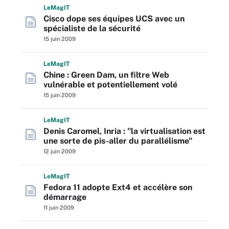
L
e
M
ag
IT
Cisco dope ses équipes UCS avec un
spécialiste de la sécurité
15 juin 2009
L
e
M
ag
IT
Chine : Green Dam, un filtre Web
vulnérable et potentiellement volé
15 juin 2009
L
e
M
ag
IT
Denis Caromel, Inria : "la virtualisation est
une sorte de pis-aller du parallélisme"
12 juin 2009
L
e
M
ag
IT
Fedora 11 adopte Ext4 et accélère son
démarrage
11 juin 2009