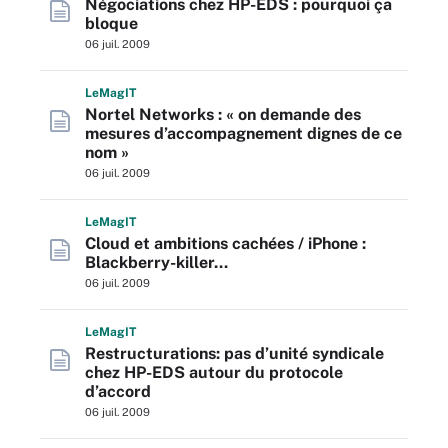
Négociations chez HP-EDS : pourquoi ça
bloque
06 juil. 2009
L
e
M
ag
IT
Nortel Networks : « on demande des
mesures d’accompagnement dignes de ce
nom »
06 juil. 2009
L
e
M
ag
IT
Cloud et ambitions cachées / iPhone :
Blackberry-killer…
06 juil. 2009
L
e
M
ag
IT
Restructurations: pas d’unité syndicale
chez HP-EDS autour du protocole
d’accord
06 juil. 2009