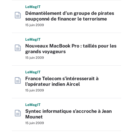
L
e
M
ag
IT
Démantèlement d’un groupe de pirates
soupçonné de financer le terrorisme
15 juin 2009
L
e
M
ag
IT
Nouveaux MacBook Pro : taillés pour les
grands voyageurs
15 juin 2009
L
e
M
ag
IT
France Telecom s’intéresserait à
l’opérateur indien Aircel
15 juin 2009
L
e
M
ag
IT
Syntec informatique s’accroche à Jean
Mounet
15 juin 2009