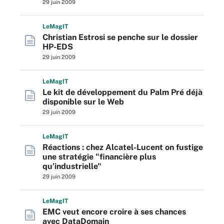
29 juin 2009
L
e
M
ag
IT
Christian Estrosi se penche sur le dossier
HP-EDS
29 juin 2009
L
e
M
ag
IT
Le kit de développement du Palm Pré déjà
disponible sur le Web
29 juin 2009
L
e
M
ag
IT
Réactions : chez Alcatel-Lucent on fustige
une stratégie "financière plus
qu’industrielle"
29 juin 2009
L
e
M
ag
IT
EMC veut encore croire à ses chances
avec DataDomain