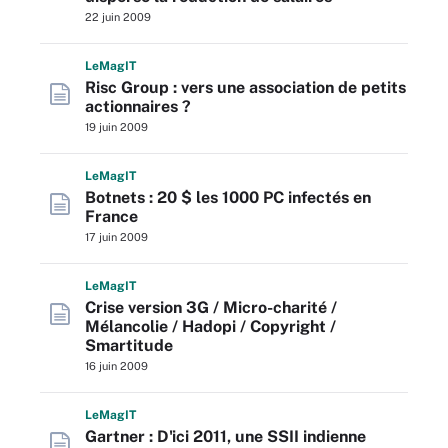
22 juin 2009
L
e
M
ag
IT
Risc Group : vers une association de petits
actionnaires ?
19 juin 2009
L
e
M
ag
IT
Botnets : 20 $ les 1000 PC infectés en
France
17 juin 2009
L
e
M
ag
IT
Crise version 3G / Micro-charité /
Mélancolie / Hadopi / Copyright /
Smartitude
16 juin 2009
L
e
M
ag
IT
Gartner : D'ici 2011, une SSII indienne