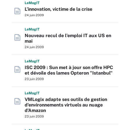
L
e
M
ag
IT
L’innovation, victime de la crise
24 juin 2009
L
e
M
ag
IT
Nouveau recul de l’emploi IT aux US en
mai
24 juin 2009
L
e
M
ag
IT
ISC 2009 : Sun met à jour son offre HPC
et dévoile des lames Opteron "Istanbul"
23 juin 2009
L
e
M
ag
IT
VMLogix adapte ses outils de gestion
d'environnements virtuels au nuage
d’Amazon
23 juin 2009