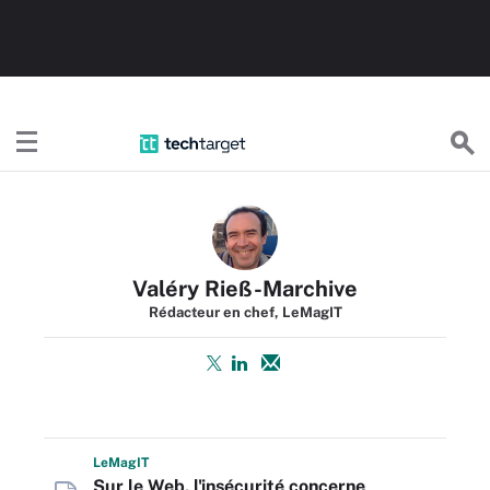
TechTargetFR
Valéry Rieß-Marchive
Rédacteur en chef, LeMagIT
L
e
M
ag
IT
Sur le Web, l'insécurité concerne