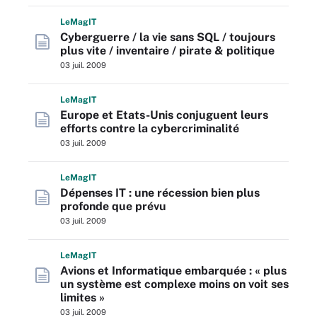
L
e
M
ag
IT
Cyberguerre / la vie sans SQL / toujours
plus vite / inventaire / pirate & politique
03 juil. 2009
L
e
M
ag
IT
Europe et Etats-Unis conjuguent leurs
efforts contre la cybercriminalité
03 juil. 2009
L
e
M
ag
IT
Dépenses IT : une récession bien plus
profonde que prévu
03 juil. 2009
L
e
M
ag
IT
Avions et Informatique embarquée : « plus
un système est complexe moins on voit ses
limites »
03 juil. 2009