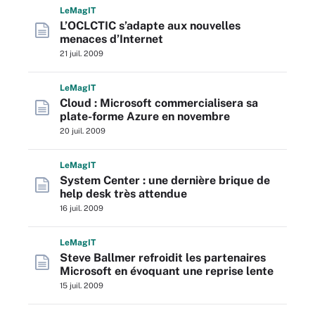
L
e
M
ag
IT
L’OCLCTIC s’adapte aux nouvelles
menaces d’Internet
21 juil. 2009
L
e
M
ag
IT
Cloud : Microsoft commercialisera sa
plate-forme Azure en novembre
20 juil. 2009
L
e
M
ag
IT
System Center : une dernière brique de
help desk très attendue
16 juil. 2009
L
e
M
ag
IT
Steve Ballmer refroidit les partenaires
Microsoft en évoquant une reprise lente
15 juil. 2009