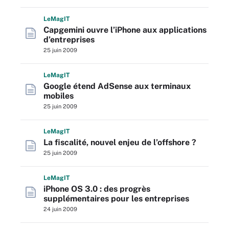
L
e
M
ag
IT
Capgemini ouvre l’iPhone aux applications
d’entreprises
25 juin 2009
L
e
M
ag
IT
Google étend AdSense aux terminaux
mobiles
25 juin 2009
L
e
M
ag
IT
La fiscalité, nouvel enjeu de l’offshore ?
25 juin 2009
L
e
M
ag
IT
iPhone OS 3.0 : des progrès
supplémentaires pour les entreprises
24 juin 2009