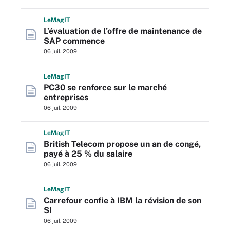
L
e
M
ag
IT
L’évaluation de l’offre de maintenance de
SAP commence
06 juil. 2009
L
e
M
ag
IT
PC30 se renforce sur le marché
entreprises
06 juil. 2009
L
e
M
ag
IT
British Telecom propose un an de congé,
payé à 25 % du salaire
06 juil. 2009
L
e
M
ag
IT
Carrefour confie à IBM la révision de son
SI
06 juil. 2009