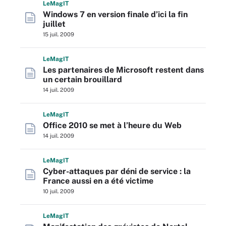
L
e
M
ag
IT
Windows 7 en version finale d’ici la fin
juillet
15 juil. 2009
L
e
M
ag
IT
Les partenaires de Microsoft restent dans
un certain brouillard
14 juil. 2009
L
e
M
ag
IT
Office 2010 se met à l’heure du Web
14 juil. 2009
L
e
M
ag
IT
Cyber-attaques par déni de service : la
France aussi en a été victime
10 juil. 2009
L
e
M
ag
IT