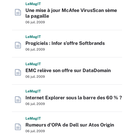
L
e
M
ag
IT
Une mise à jour McAfee VirusScan sème
la pagaille
06 juil. 2009
L
e
M
ag
IT
Progiciels : Infor s’offre Softbrands
06 juil. 2009
L
e
M
ag
IT
EMC relève son offre sur DataDomain
06 juil. 2009
L
e
M
ag
IT
Internet Explorer sous la barre des 60 % ?
06 juil. 2009
L
e
M
ag
IT
Rumeurs d'OPA de Dell sur Atos Origin
06 juil. 2009