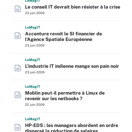
L
e
M
ag
IT
Le conseil IT devrait bien résister à la crise
23 juin 2009
L
e
M
ag
IT
Accenture revoit le SI financier de
l’Agence Spatiale Européenne
23 juin 2009
L
e
M
ag
IT
L’industrie IT indienne mange son pain noir
23 juin 2009
L
e
M
ag
IT
Moblin peut-il permettre à Linux de
revenir sur les netbooks ?
22 juin 2009
L
e
M
ag
IT
HP-EDS : les managers abordent en ordre
dispersé la réduction de salaires