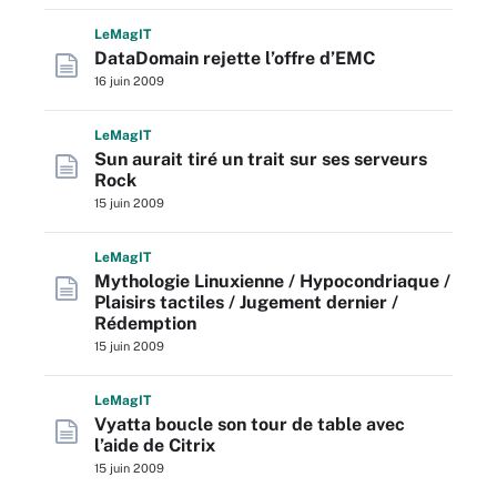
L
e
M
ag
IT
DataDomain rejette l’offre d’EMC
16 juin 2009
L
e
M
ag
IT
Sun aurait tiré un trait sur ses serveurs
Rock
15 juin 2009
L
e
M
ag
IT
Mythologie Linuxienne / Hypocondriaque /
Plaisirs tactiles / Jugement dernier /
Rédemption
15 juin 2009
L
e
M
ag
IT
Vyatta boucle son tour de table avec
l’aide de Citrix
15 juin 2009