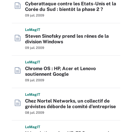
Cyberattaque contre les Etats-Unis et la
Corée du Sud : bientôt la phase 2 ?
09 juil. 2009
L
e
M
ag
IT
Steven Sinofsky prend les rênes de la
division Windows
09 juil. 2009
L
e
M
ag
IT
Chrome OS : HP, Acer et Lenovo
soutiennent Google
09 juil. 2009
L
e
M
ag
IT
Chez Nortel Networks, un collectif de
grévistes déborde le comité d'entreprise
08 juil. 2009
L
e
M
ag
IT