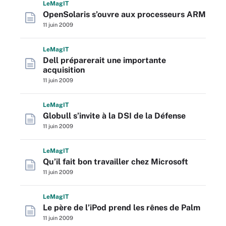
L
e
M
ag
IT
OpenSolaris s’ouvre aux processeurs ARM
11 juin 2009
L
e
M
ag
IT
Dell préparerait une importante
acquisition
11 juin 2009
L
e
M
ag
IT
Globull s’invite à la DSI de la Défense
11 juin 2009
L
e
M
ag
IT
Qu’il fait bon travailler chez Microsoft
11 juin 2009
L
e
M
ag
IT
Le père de l’iPod prend les rênes de Palm
11 juin 2009