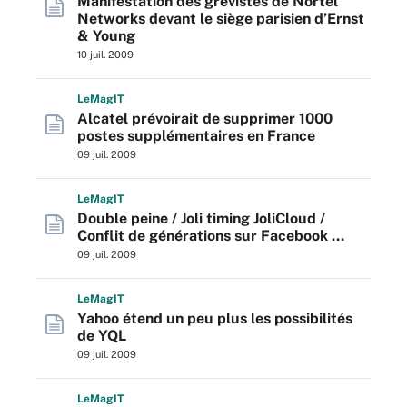
Manifestation des grévistes de Nortel
Networks devant le siège parisien d’Ernst
& Young
10 juil. 2009
L
e
M
ag
IT
Alcatel prévoirait de supprimer 1000
postes supplémentaires en France
09 juil. 2009
L
e
M
ag
IT
Double peine / Joli timing JoliCloud /
Conflit de générations sur Facebook …
09 juil. 2009
L
e
M
ag
IT
Yahoo étend un peu plus les possibilités
de YQL
09 juil. 2009
L
e
M
ag
IT