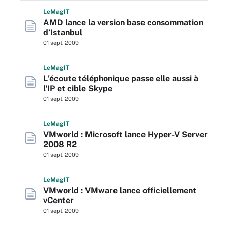
L
e
M
ag
IT
AMD lance la version base consommation
d’Istanbul
01 sept. 2009
L
e
M
ag
IT
L'écoute téléphonique passe elle aussi à
l'IP et cible Skype
01 sept. 2009
L
e
M
ag
IT
VMworld : Microsoft lance Hyper-V Server
2008 R2
01 sept. 2009
L
e
M
ag
IT
VMworld : VMware lance officiellement
vCenter
01 sept. 2009