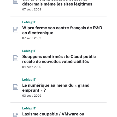
désormais même les sites légitimes
07 sept. 2009
L
e
M
ag
IT
Wipro ferme son centre français de R&D
en électronique
07 sept. 2009
L
e
M
ag
IT
Soupçons confirmés : le Cloud public
recèle de nouvelles vulnérabilités
04 sept. 2009
L
e
M
ag
IT
Le numérique au menu du « grand
emprunt » ?
03 sept. 2009
L
e
M
ag
IT
Laxisme coupable / VMware ou