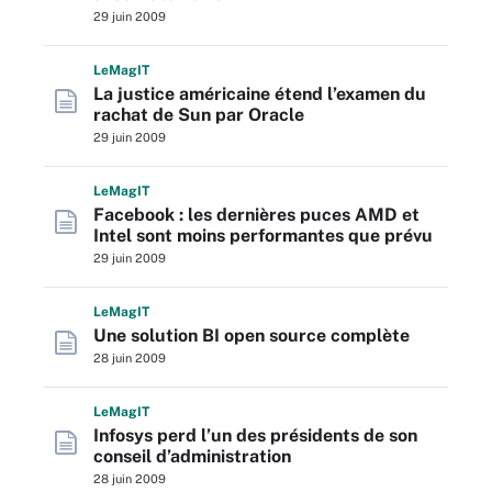
29 juin 2009
L
e
M
ag
IT
La justice américaine étend l’examen du
rachat de Sun par Oracle
29 juin 2009
L
e
M
ag
IT
Facebook : les dernières puces AMD et
Intel sont moins performantes que prévu
29 juin 2009
L
e
M
ag
IT
Une solution BI open source complète
28 juin 2009
L
e
M
ag
IT
Infosys perd l’un des présidents de son
conseil d’administration
28 juin 2009