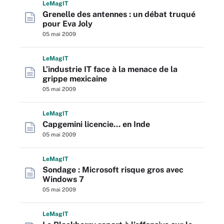
L
e
M
ag
IT
Grenelle des antennes : un débat truqué
pour Eva Joly
05 mai 2009
L
e
M
ag
IT
L’industrie IT face à la menace de la
grippe mexicaine
05 mai 2009
L
e
M
ag
IT
Capgemini licencie… en Inde
05 mai 2009
L
e
M
ag
IT
Sondage : Microsoft risque gros avec
Windows 7
05 mai 2009
L
e
M
ag
IT