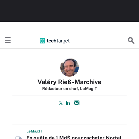
TechTargetFR
Valéry Rieß-Marchive
Rédacteur en chef, LeMagIT
L
e
M
ag
IT
En quête de 1 Md$ pour racheter Nortel