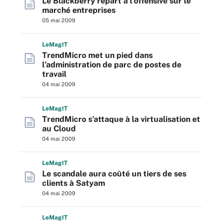
Le Blackberry repart à l’offensive sur le
marché entreprises
05 mai 2009
L
e
M
ag
IT
TrendMicro met un pied dans
l’administration de parc de postes de
travail
04 mai 2009
L
e
M
ag
IT
TrendMicro s’attaque à la virtualisation et
au Cloud
04 mai 2009
L
e
M
ag
IT
Le scandale aura coûté un tiers de ses
clients à Satyam
04 mai 2009
L
e
M
ag
IT