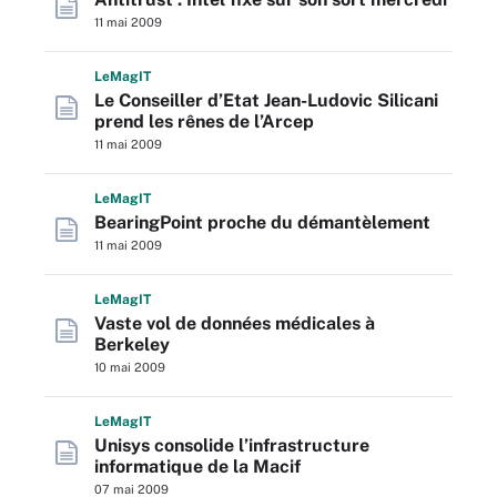
11 mai 2009
L
e
M
ag
IT
Le Conseiller d’Etat Jean-Ludovic Silicani
prend les rênes de l’Arcep
11 mai 2009
L
e
M
ag
IT
BearingPoint proche du démantèlement
11 mai 2009
L
e
M
ag
IT
Vaste vol de données médicales à
Berkeley
10 mai 2009
L
e
M
ag
IT
Unisys consolide l’infrastructure
informatique de la Macif
07 mai 2009