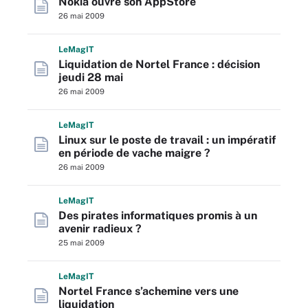
Nokia ouvre son AppStore
26 mai 2009
L
e
M
ag
IT
Liquidation de Nortel France : décision
jeudi 28 mai
26 mai 2009
L
e
M
ag
IT
Linux sur le poste de travail : un impératif
en période de vache maigre ?
26 mai 2009
L
e
M
ag
IT
Des pirates informatiques promis à un
avenir radieux ?
25 mai 2009
L
e
M
ag
IT
Nortel France s’achemine vers une
liquidation