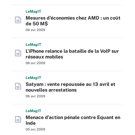
L
e
M
ag
IT
Mesures d’économies chez AMD : un coût
de 50 M$
06 avr. 2009
L
e
M
ag
IT
L’iPhone relance la bataille de la VoIP sur
réseaux mobiles
06 avr. 2009
L
e
M
ag
IT
Satyam : vente repoussée au 13 avril et
nouvelles arrestations
06 avr. 2009
L
e
M
ag
IT
Menace d’action pénale contre Equant en
Inde
05 avr. 2009