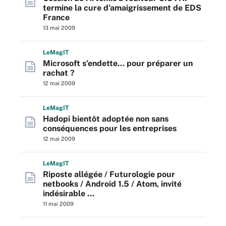
termine la cure d'amaigrissement de EDS
France
13 mai 2009
L
e
M
ag
IT
Microsoft s’endette… pour préparer un
rachat ?
12 mai 2009
L
e
M
ag
IT
Hadopi bientôt adoptée non sans
conséquences pour les entreprises
12 mai 2009
L
e
M
ag
IT
Riposte allégée / Futurologie pour
netbooks / Android 1.5 / Atom, invité
indésirable …
11 mai 2009