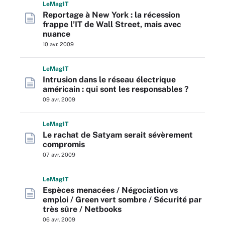
L
e
M
ag
IT
Reportage à New York : la récession
frappe l’IT de Wall Street, mais avec
nuance
10 avr. 2009
L
e
M
ag
IT
Intrusion dans le réseau électrique
américain : qui sont les responsables ?
09 avr. 2009
L
e
M
ag
IT
Le rachat de Satyam serait sévèrement
compromis
07 avr. 2009
L
e
M
ag
IT
Espèces menacées / Négociation vs
emploi / Green vert sombre / Sécurité par
très sûre / Netbooks
06 avr. 2009