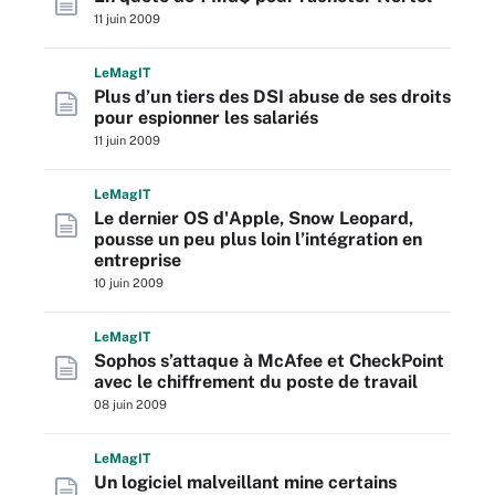
11 juin 2009
L
e
M
ag
IT
Plus d’un tiers des DSI abuse de ses droits
pour espionner les salariés
11 juin 2009
L
e
M
ag
IT
Le dernier OS d'Apple, Snow Leopard,
pousse un peu plus loin l’intégration en
entreprise
10 juin 2009
L
e
M
ag
IT
Sophos s’attaque à McAfee et CheckPoint
avec le chiffrement du poste de travail
08 juin 2009
L
e
M
ag
IT
Un logiciel malveillant mine certains