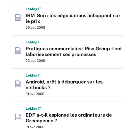
L
e
M
ag
IT
IBM-Sun : les négociations achoppent sur
le prix
05 avr. 2009
L
e
M
ag
IT
Pratiques commerciales : Risc Group tient
laborieusement ses promesses
02 avr. 2009
L
e
M
ag
IT
Android, prêt à débarquer sur les
netbooks ?
01 avr. 2009
L
e
M
ag
IT
EDF a-t-il espionné les ordinateurs de
Greenpeace ?
01 avr. 2009