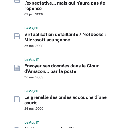
l’expectative… mais qui n’aura pas de
réponse
02 juin 2009
L
e
M
ag
IT
Virtualisation défaillante / Netbooks :
Microsoft soupçonné …
26 mai 2009
L
e
M
ag
IT
Envoyer ses données dans le Cloud
d’Amazon… par la poste
26 mai 2009
L
e
M
ag
IT
Le grenelle des ondes accouche d’une
souris
26 mai 2009
L
e
M
ag
IT