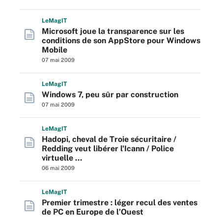
L
e
M
ag
IT
Microsoft joue la transparence sur les
conditions de son AppStore pour Windows
Mobile
07 mai 2009
L
e
M
ag
IT
Windows 7, peu sûr par construction
07 mai 2009
L
e
M
ag
IT
Hadopi, cheval de Troie sécuritaire /
Redding veut libérer l'Icann / Police
virtuelle …
06 mai 2009
L
e
M
ag
IT
Premier trimestre : léger recul des ventes
de PC en Europe de l’Ouest