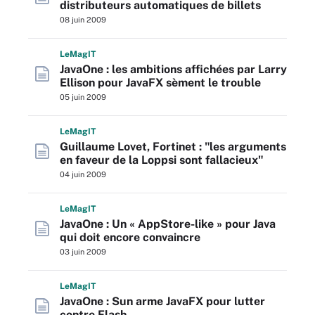
distributeurs automatiques de billets
08 juin 2009
L
e
M
ag
IT
JavaOne : les ambitions affichées par Larry
Ellison pour JavaFX sèment le trouble
05 juin 2009
L
e
M
ag
IT
Guillaume Lovet, Fortinet : "les arguments
en faveur de la Loppsi sont fallacieux"
04 juin 2009
L
e
M
ag
IT
JavaOne : Un « AppStore-like » pour Java
qui doit encore convaincre
03 juin 2009
L
e
M
ag
IT
JavaOne : Sun arme JavaFX pour lutter
contre Flash