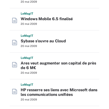
20 mai 2009
L
e
M
ag
IT
Windows Mobile 6.5 finalisé
20 mai 2009
L
e
M
ag
IT
Sybase s’ouvre au Cloud
20 mai 2009
L
e
M
ag
IT
Ares veut augmenter son capital de près
de 6 M€
20 mai 2009
L
e
M
ag
IT
HP resserre ses liens avec Microsoft dans
les communications unifiées
20 mai 2009