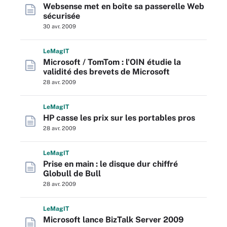
Websense met en boîte sa passerelle Web
sécurisée
30 avr. 2009
L
e
M
ag
IT
Microsoft / TomTom : l'OIN étudie la
validité des brevets de Microsoft
28 avr. 2009
L
e
M
ag
IT
HP casse les prix sur les portables pros
28 avr. 2009
L
e
M
ag
IT
Prise en main : le disque dur chiffré
Globull de Bull
28 avr. 2009
L
e
M
ag
IT
Microsoft lance BizTalk Server 2009