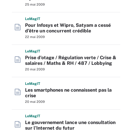
25 mai 2009
L
e
M
ag
IT
Pour Infosys et Wipro, Satyam a cessé
d’être un concurrent crédible
22 mai 2009
L
e
M
ag
IT
Prise d'otage / Régulation verte / Crise &
salaires / Maths & RH / 487 / Lobbying
20 mai 2009
L
e
M
ag
IT
Les smartphones ne connaissent pas la
crise
20 mai 2009
L
e
M
ag
IT
Le gouvernement lance une consultation
sur l’Internet du futur