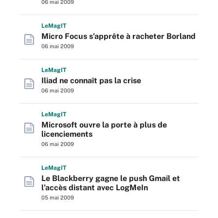
06 mai 2009
L
e
M
ag
IT
Micro Focus s’apprête à racheter Borland
06 mai 2009
L
e
M
ag
IT
Iliad ne connaît pas la crise
06 mai 2009
L
e
M
ag
IT
Microsoft ouvre la porte à plus de
licenciements
06 mai 2009
L
e
M
ag
IT
Le Blackberry gagne le push Gmail et
l’accès distant avec LogMeIn
05 mai 2009