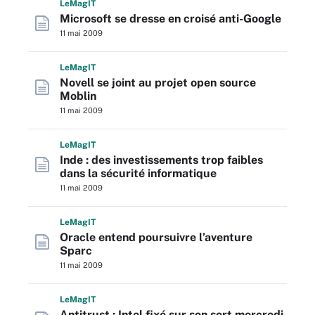
L
e
M
ag
IT
Microsoft se dresse en croisé anti-Google
11 mai 2009
L
e
M
ag
IT
Novell se joint au projet open source
Moblin
11 mai 2009
L
e
M
ag
IT
Inde : des investissements trop faibles
dans la sécurité informatique
11 mai 2009
L
e
M
ag
IT
Oracle entend poursuivre l’aventure
Sparc
11 mai 2009
L
e
M
ag
IT
Antitrust : Intel fixé sur son sort mercredi