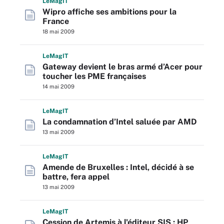
L
e
M
ag
IT
Wipro affiche ses ambitions pour la
France
18 mai 2009
L
e
M
ag
IT
Gateway devient le bras armé d’Acer pour
toucher les PME françaises
14 mai 2009
L
e
M
ag
IT
La condamnation d’Intel saluée par AMD
13 mai 2009
L
e
M
ag
IT
Amende de Bruxelles : Intel, décidé à se
battre, fera appel
13 mai 2009
L
e
M
ag
IT
Cession de Artemis à l'éditeur SIS : HP