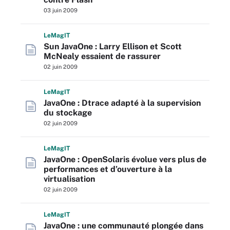
03 juin 2009
L
e
M
ag
IT
Sun JavaOne : Larry Ellison et Scott
McNealy essaient de rassurer
02 juin 2009
L
e
M
ag
IT
JavaOne : Dtrace adapté à la supervision
du stockage
02 juin 2009
L
e
M
ag
IT
JavaOne : OpenSolaris évolue vers plus de
performances et d’ouverture à la
virtualisation
02 juin 2009
L
e
M
ag
IT
JavaOne : une communauté plongée dans