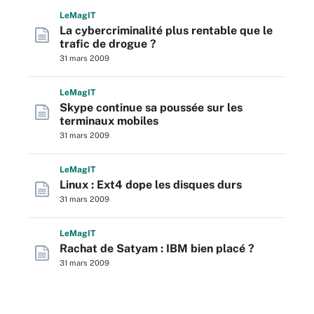
L
e
M
ag
IT
La cybercriminalité plus rentable que le
trafic de drogue ?
31 mars 2009
L
e
M
ag
IT
Skype continue sa poussée sur les
terminaux mobiles
31 mars 2009
L
e
M
ag
IT
Linux : Ext4 dope les disques durs
31 mars 2009
L
e
M
ag
IT
Rachat de Satyam : IBM bien placé ?
31 mars 2009