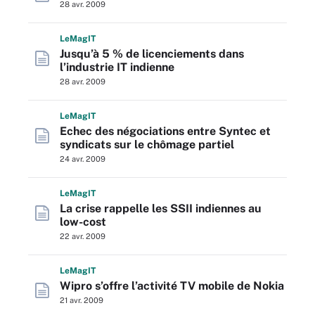
28 avr. 2009
L
e
M
ag
IT
Jusqu’à 5 % de licenciements dans
l’industrie IT indienne
28 avr. 2009
L
e
M
ag
IT
Echec des négociations entre Syntec et
syndicats sur le chômage partiel
24 avr. 2009
L
e
M
ag
IT
La crise rappelle les SSII indiennes au
low-cost
22 avr. 2009
L
e
M
ag
IT
Wipro s’offre l’activité TV mobile de Nokia
21 avr. 2009