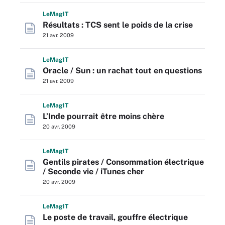
L
e
M
ag
IT
Résultats : TCS sent le poids de la crise
21 avr. 2009
L
e
M
ag
IT
Oracle / Sun : un rachat tout en questions
21 avr. 2009
L
e
M
ag
IT
L’Inde pourrait être moins chère
20 avr. 2009
L
e
M
ag
IT
Gentils pirates / Consommation électrique
/ Seconde vie / iTunes cher
20 avr. 2009
L
e
M
ag
IT
Le poste de travail, gouffre électrique