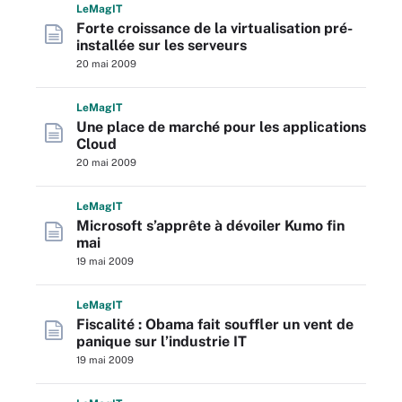
L
e
M
ag
IT
Forte croissance de la virtualisation pré-
installée sur les serveurs
20 mai 2009
L
e
M
ag
IT
Une place de marché pour les applications
Cloud
20 mai 2009
L
e
M
ag
IT
Microsoft s’apprête à dévoiler Kumo fin
mai
19 mai 2009
L
e
M
ag
IT
Fiscalité : Obama fait souffler un vent de
panique sur l’industrie IT
19 mai 2009